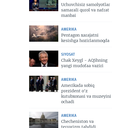
Uchuvchisiz samolyotlar
samarali qurol va nafrat
manbai
AMERIKA
Pentagon xarajatni
kesishga hozirlanmoqda
SIYOSAT
Chak Xeygl - AQShning
yangi mudofaa vaziri
AMERIKA
Amerikada sobiq
prezident o'z
kutubxonasi va muzeyini
ochadi
AMERIKA
Checheniston va
terrorizm tahdidi