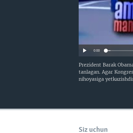
0:00
Prezident Barak Obama
tanlagan. Agar Kongres
nihoyasiga yetkazishd
Siz uchun