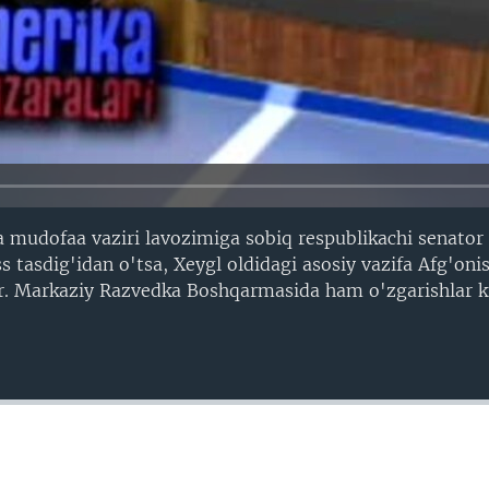
 mudofaa vaziri lavozimiga sobiq respublikachi senator
s tasdig'idan o'tsa, Xeygl oldidagi asosiy vazifa Afg'oni
ir. Markaziy Razvedka Boshqarmasida ham o'zgarishlar 