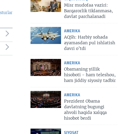
Misr mudofaa vaziri:
Barqarorlik tiklanmasa,
sturlar
davlat parchalanadi
AMERIKA
AQSh: Harbiy sohada
ayamasdan pul ishlatish
davri o’tdi
AMERIKA
Obamaning yillik
hisoboti - ham teleshou,
ham jiddiy siyosiy tadbir
AMERIKA
Prezident Obama
davlatning bugungi
ahvoli haqida xalqqa
hisobot berdi
SIYOSAT