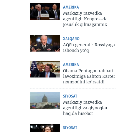
AMERIKA
Markaziy razvedka
agentligi: Kongressda
josuslik qilmaganmiz
XALQARO
AQSh generali: Rossiyaga
ishonch yo'q
AMERIKA
Obama Pentagon rahbari
lavozimiga Eshton Karter
nomzodini ko'rsatdi
SIYOSAT
Markaziy razvedka
agentligi va qiynoqlar
haqida hisobot
SIYOSAT