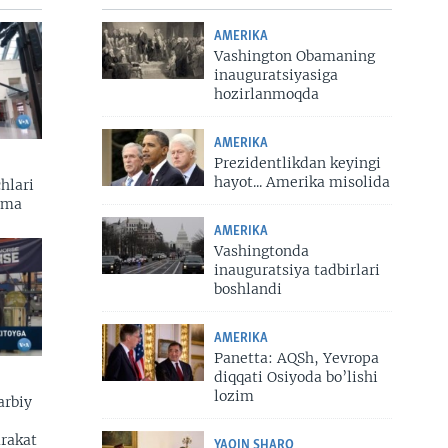
AMERIKA
Vashington Obamaning
inauguratsiyasiga
hozirlanmoqda
AMERIKA
Prezidentlikdan keyingi
hayot... Amerika misolida
hlari
zma
AMERIKA
Vashingtonda
inauguratsiya tadbirlari
boshlandi
AMERIKA
Panetta: AQSh, Yevropa
diqqati Osiyoda bo’lishi
lozim
arbiy
arakat
YAQIN SHARQ