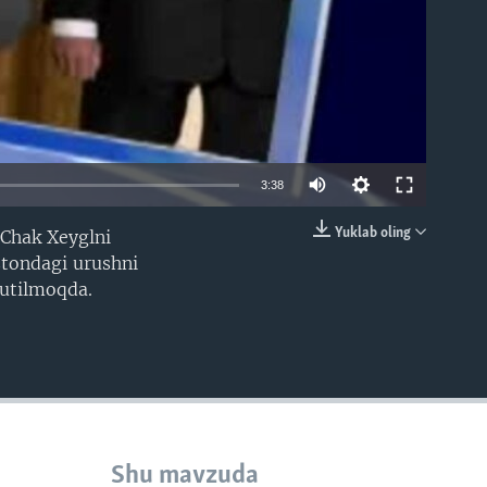
3:38
Yuklab oling
 Chak Xeyglni
EMBED
stondagi urushni
kutilmoqda.
Shu mavzuda