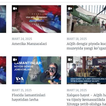
MART 24, 2025
MART 18, 2025
Amerika Manzaralari
AQSh dengiz piyoda kuc
muzeyida yangi ko’rga
MART 15, 2025
MART 14, 2025
Florida lamantinlari
Xalqaro hayot - AQSh h
hayotidan lavha
va tijoriy kemasozlikda
Xitoyga yetib olishga h