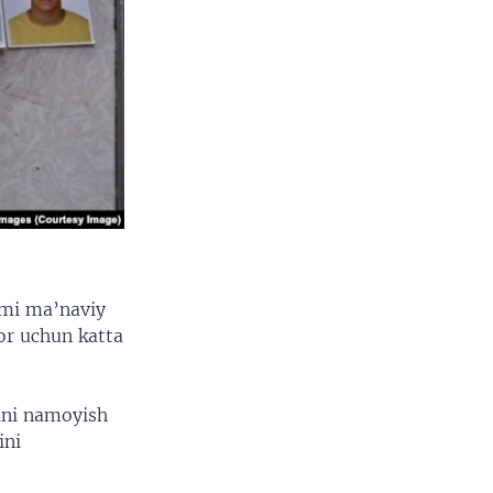
pmi ma’naviy
or uchun katta
dini namoyish
ini