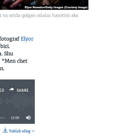
va ortda qolgan oilalar hayotini aks
 fotograf
Elyor
iri.
a. Shu
g “Men chet
n.
ED
SHARE
12:08
Yuklab oling
SHARE