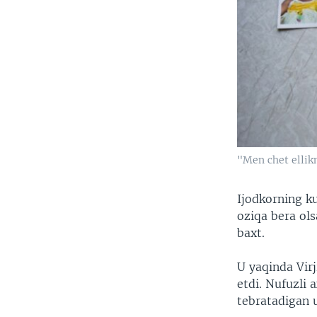
"Men chet elli
Ijodkorning k
oziqa bera ols
baxt.
U yaqinda Virj
etdi. Nufuzli 
tebratadigan u