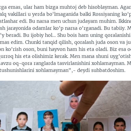
arga emas, ular ham bizga muhtoj deb hisoblayman. Agar
lq vakillari u yerda bo'lmaganida balki Rossiyaning ko
sustlashar edi. Bu narsa men uchun judayam muhim. Ikki
ish jarayonida odamlar ko'p narsa o'rganadi. Bu tabiiy. 
y beradi. Bu ijobiy hol... Shu bois ham uning qoralanishi
tamas edim. Chunki tanqid qilish, qoralash juda oson va j
n ko'rish oson, buni hayvon ham his eta oladi. Biz esa 
qurroq his eta olishimiz kerak. Men mana shuni uyg'otis
avzu oq-qora ranglarda tasvirlanishini xohlamayman. M
tushunishlarini xohlamayman",- deydi suhbatdoshim.