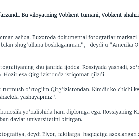
farzandi. Bu viloyatning Vobkent tumani, Vobkent shahri
mman aslida. Buxoroda dokumental fotograflar markazi 
 bilan shug'ullana boshlaganman",- deydi u "Amerika O
fotografiyaning shu janrida ijodda. Rossiyada yashadi, so’
 Hozir esa Qirg’izistonda istiqomat qiladi.
: turmush o'rtog'im Qirg'izistondan. Kimdir ko'chishi k
Bishkekda yashayapmiz".
shunoslik yo’nalishida ham diplomga ega. Rossiyaning K
ban davlat universitetini bitirgan.
tografiya, deydi Elyor, faktlarga, haqiqatga asoslangan 