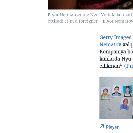
Elyor Ne'matovning Nyu-Yorkda ko'rsatila
ettiradi (I'm a foreigner - Elyor Nemato
Getty Images
Nematov
xalq
Kompaniya hoz
kunlarda Nyu
ellikman”
(I'
Pleyer