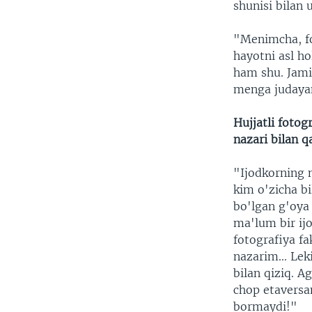
shunisi bilan 
"Menimcha, fo
hayotni asl ho
ham shu. Jami
menga judayam
Hujjatli fotog
nazari bilan q
"Ijodkorning n
kim o'zicha b
bo'lgan g'oya
ma'lum bir ij
fotografiya fa
nazarim... Le
bilan qiziq. 
chop etaversa
bormaydi!"