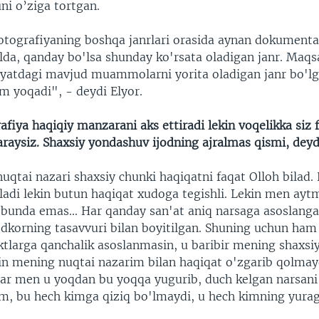
uni o’ziga tortgan.
tografiyaning boshqa janrlari orasida aynan dokumental
lda, qanday bo'lsa shunday ko'rsata oladigan janr. Maqsa
yatdagi mavjud muammolarni yorita oladigan janr bo'l
 yoqadi", - deydi Elyor.
rafiya haqiqiy manzarani aks ettiradi lekin voqelikka siz 
araysiz. Shaxsiy yondashuv ijodning ajralmas qismi, deyd
uqtai nazari shaxsiy chunki haqiqatni faqat Olloh bilad.
iladi lekin butun haqiqat xudoga tegishli. Lekin men ayt
 bunda emas... Har qanday san'at aniq narsaga asoslang
odkorning tasavvuri bilan boyitilgan. Shuning uchun ha
ktlarga qanchalik asoslanmasin, u baribir mening shaxsi
kin mening nuqtai nazarim bilan haqiqat o'zgarib qolmayd
Agar men u yoqdan bu yoqqa yugurib, duch kelgan narsani 
m, bu hech kimga qiziq bo'lmaydi, u hech kimning yurag