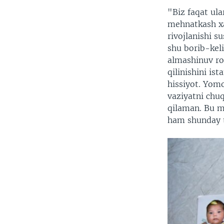
"Biz faqat ul
mehnatkash xa
rivojlanishi 
shu borib-kel
almashinuv ro'
qilinishini is
hissiyot. Yomo
vaziyatni chu
qilaman. Bu m
ham shunday 