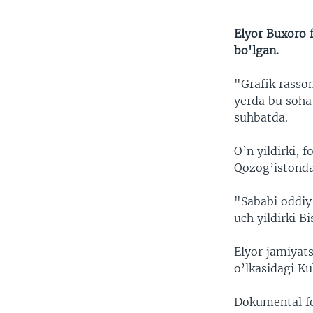
Elyor Buxoro 
bo'lgan.
"Grafik rasso
yerda bu soha
suhbatda.
O’n yildirki, 
Qozog’istonda.
"Sababi oddiy
uch yildirki 
Elyor jamiyat
o’lkasidagi Ku
Dokumental fo