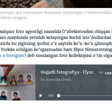
yotgan ijod namunalari Rossiyada ishlayotgan o'zbekistonliklar 
v/Getty Images)
xalqaro foto agentligi nazarida O’zbekistondan chiqqan
aro maydonda yetishib kelayotgan kuchli iste’dodlardan b
irda bu yigitning ijodini o’z saytida ko’z-ko’z qilmoqd
-Yorkda ochilgan ko’rgazmadan ham Elyor Nematovnin
m a foreigner)
deb nomlangan foto kolleksiyasi o’rin olga
Hujjatli fotografiya - Elyor Nematov bilan muloqot - Navbahor Imamova
EMB
by
Amerika Ovozi
No media source currently available
0:00
EMBED