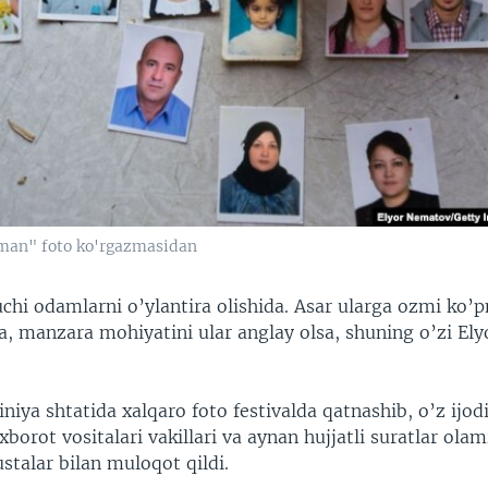
kman" foto ko'rgazmasidan
uchi odamlarni o’ylantira olishida. Asar ularga ozmi ko’
a, manzara mohiyatini ular anglay olsa, shuning o’zi Ely
iniya shtatida xalqaro foto festivalda qatnashib, o’z ijo
axborot vositalari vakillari va aynan hujjatli suratlar olam
stalar bilan muloqot qildi.