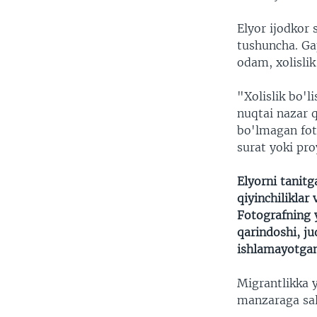
Elyor ijodkor 
tushuncha. Ga
odam, xolislik
"Xolislik bo'l
nuqtai nazar q
bo'lmagan fot
surat yoki pr
Elyorni tanitg
qiyinchiliklar
Fotografning 
qarindoshi, j
ishlamayotgan
Migrantlikka y
manzaraga sal