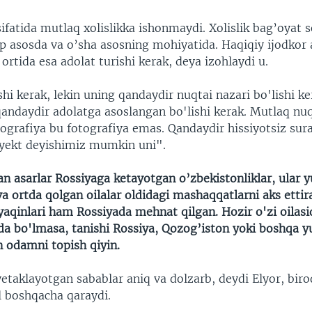
sifatida mutlaq xolislikka ishonmaydi. Xolislik bag’oyat s
p asosda va o’sha asosning mohiyatida. Haqiqiy ijodkor 
 ortida esa adolat turishi kerak, deya izohlaydi u.
ishi kerak, lekin uning qandaydir nuqtai nazari bo'lishi k
andaydir adolatga asoslangan bo'lishi kerak.
Mutlaq nuq
ografiya bu fotografiya emas. Qandaydir hissiyotsiz sur
oyekt deyishimiz mumkin uni".
an asarlar Rossiyaga ketayotgan o’zbekistonliklar, ular 
 va ortda qolgan oilalar oldidagi mashaqqatlarni aks ettir
yaqinlari ham Rossiyada mehnat qilgan. Hozir o'zi oilas
uda bo'lmasa, tanishi Rossiya, Qozog’iston yoki boshqa y
 odamni topish qiyin.
etaklayotgan sabablar aniq va dolzarb, deydi Elyor, biro
 boshqacha qaraydi.