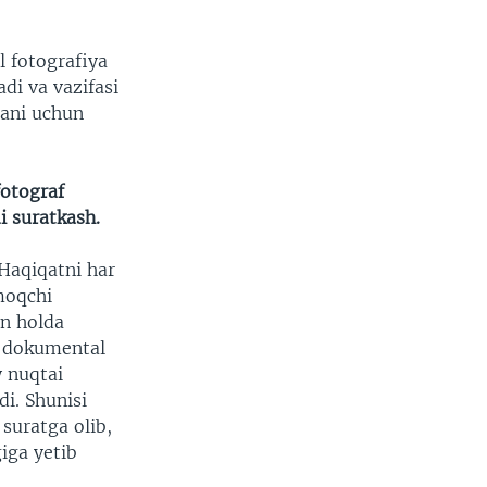
 fotografiya
di va vazifasi
gani uchun
fotograf
i suratkash.
 Haqiqatni har
moqchi
an holda
m dokumental
y nuqtai
i. Shunisi
suratga olib,
iga yetib