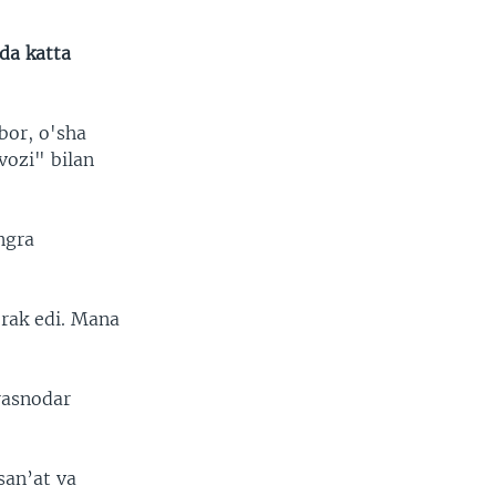
da katta
bor, o'sha
vozi" bilan
ngra
erak edi. Mana
rasnodar
san’at va