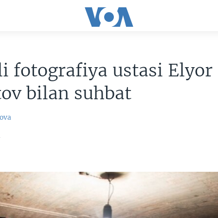
li fotografiya ustasi Elyor
ov bilan suhbat
ova
4