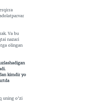
erqirra
adolatparvar
erak. Va bu
tai nazari
atga olingan
yuzlashadigan
adi.
idan kimdir yo
urtda
q uning o’zi