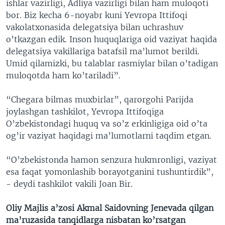
ishlar vazirligi, Adliya vazirligi bilan ham muloqoti
bor. Biz kecha 6-noyabr kuni Yevropa Ittifoqi
vakolatxonasida delegatsiya bilan uchrashuv
o’tkazgan edik. Inson huquqlariga oid vaziyat haqida
delegatsiya vakillariga batafsil ma’lumot berildi.
Umid qilamizki, bu talablar rasmiylar bilan o’tadigan
muloqotda ham ko’tariladi”.
“Chegara bilmas muxbirlar”, qarorgohi Parijda
joylashgan tashkilot, Yevropa Ittifoqiga
O’zbekistondagi huquq va so’z erkinligiga oid o’ta
og’ir vaziyat haqidagi ma’lumotlarni taqdim etgan.
“O’zbekistonda hamon senzura hukmronligi, vaziyat
esa faqat yomonlashib borayotganini tushuntirdik”,
- deydi tashkilot vakili Joan Bir.
Oliy Majlis a’zosi Akmal Saidovning Jenevada qilgan
ma’ruzasida tanqidlarga nisbatan ko’rsatgan