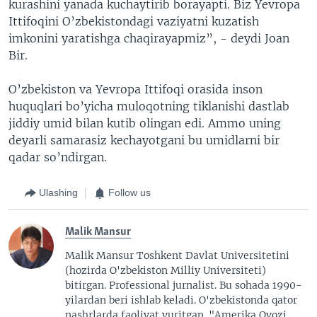
kurashini yanada kuchaytirib borayapti. Biz Yevropa
Ittifoqini O’zbekistondagi vaziyatni kuzatish
imkonini yaratishga chaqirayapmiz”, - deydi Joan
Bir.
O’zbekiston va Yevropa Ittifoqi orasida inson
huquqlari bo’yicha muloqotning tiklanishi dastlab
jiddiy umid bilan kutib olingan edi. Ammo uning
deyarli samarasiz kechayotgani bu umidlarni bir
qadar so’ndirgan.
Ulashing
Follow us
Malik Mansur
Malik Mansur Toshkent Davlat Universitetini
(hozirda O'zbekiston Milliy Universiteti)
bitirgan. Professional jurnalist. Bu sohada 1990-
yilardan beri ishlab keladi. O'zbekistonda qator
nashrlarda faoliyat yuritgan. "Amerika Ovozi