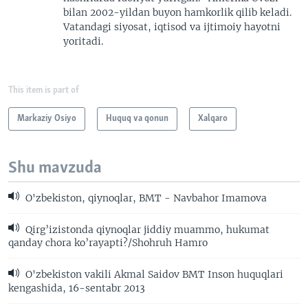
bilan 2002-yildan buyon hamkorlik qilib keladi.
Vatandagi siyosat, iqtisod va ijtimoiy hayotni
yoritadi.
This item is part of
Markaziy Osiyo
Huquq va qonun
Xalqaro
Shu mavzuda
O'zbekiston, qiynoqlar, BMT - Navbahor Imamova
Qirg’izistonda qiynoqlar jiddiy muammo, hukumat
qanday chora ko’rayapti?/Shohruh Hamro
O'zbekiston vakili Akmal Saidov BMT Inson huquqlari
kengashida, 16-sentabr 2013