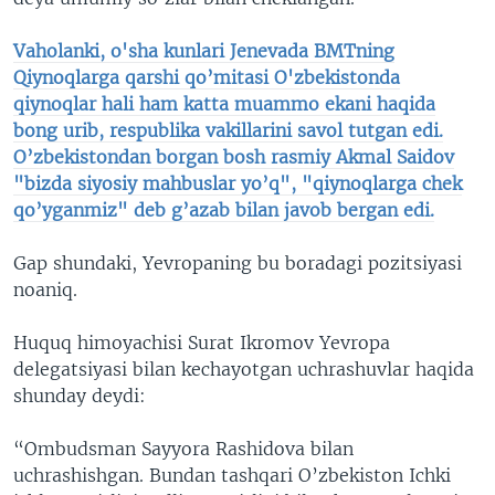
Vaholanki, o'sha kunlari Jenevada BMTning
Qiynoqlarga qarshi qo’mitasi O'zbekistonda
qiynoqlar hali ham katta muammo ekani haqida
bong urib, respublika vakillarini savol tutgan edi.
O’zbekistondan borgan bosh rasmiy Akmal Saidov
"bizda siyosiy mahbuslar yo’q", "qiynoqlarga chek
qo’yganmiz" deb g’azab bilan javob bergan edi.
Gap shundaki, Yevropaning bu boradagi pozitsiyasi
noaniq.
Huquq himoyachisi Surat Ikromov Yevropa
delegatsiyasi bilan kechayotgan uchrashuvlar haqida
shunday deydi:
“Ombudsman Sayyora Rashidova bilan
uchrashishgan. Bundan tashqari O’zbekiston Ichki