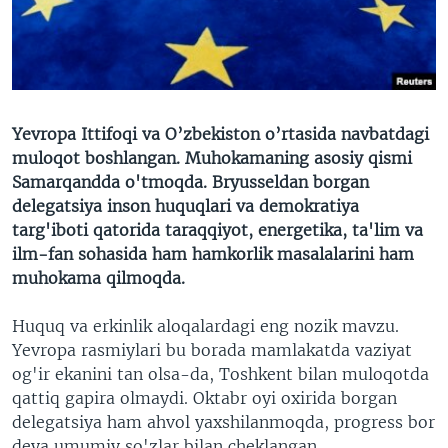
VIDEO
ODNOKLASSNIKI
XABARLAR SURATLARDA
TELEGRAM
TWITTER
SOUNDCLOUD
VOA
Yevropa Ittifoqi va O’zbekiston o’rtasida navbatdagi
muloqot boshlangan. Muhokamaning asosiy qismi
Samarqandda o'tmoqda. Bryusseldan borgan
delegatsiya inson huquqlari va demokratiya
targ'iboti qatorida taraqqiyot, energetika, ta'lim va
ilm-fan sohasida ham hamkorlik masalalarini ham
muhokama qilmoqda.
Huquq va erkinlik aloqalardagi eng nozik mavzu.
Yevropa rasmiylari bu borada mamlakatda vaziyat
og'ir ekanini tan olsa-da, Toshkent bilan muloqotda
qattiq gapira olmaydi. Oktabr oyi oxirida borgan
delegatsiya ham ahvol yaxshilanmoqda, progress bor
deya umumiy so'zlar bilan cheklangan.