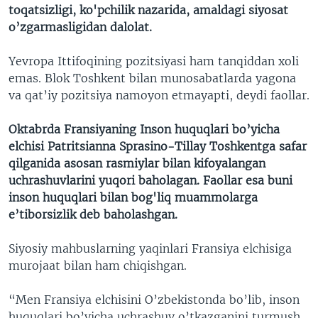
toqatsizligi, ko'pchilik nazarida, amaldagi siyosat
o’zgarmasligidan dalolat.
Yevropa Ittifoqining pozitsiyasi ham tanqiddan xoli
emas. Blok Toshkent bilan munosabatlarda yagona
va qat’iy pozitsiya namoyon etmayapti, deydi faollar.
Oktabrda Fransiyaning Inson huquqlari bo’yicha
elchisi Patritsianna Sprasino-Tillay Toshkentga safar
qilganida asosan rasmiylar bilan kifoyalangan
uchrashuvlarini yuqori baholagan. Faollar esa buni
inson huquqlari bilan bog'liq muammolarga
e’tiborsizlik deb baholashgan.
Siyosiy mahbuslarning yaqinlari Fransiya elchisiga
murojaat bilan ham chiqishgan.
“Men Fransiya elchisini O’zbekistonda bo’lib, inson
huquqlari bo’yicha uchrashuv o’tkazganini turmush