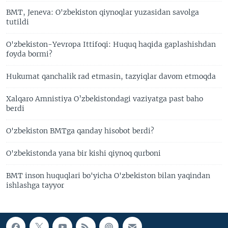
BMT, Jeneva: O'zbekiston qiynoqlar yuzasidan savolga
tutildi
O'zbekiston-Yevropa Ittifoqi: Huquq haqida gaplashishdan
foyda bormi?
Hukumat qanchalik rad etmasin, tazyiqlar davom etmoqda
Xalqaro Amnistiya O’zbekistondagi vaziyatga past baho
berdi
O'zbekiston BMTga qanday hisobot berdi?
O'zbekistonda yana bir kishi qiynoq qurboni
BMT inson huquqlari bo'yicha O'zbekiston bilan yaqindan
ishlashga tayyor