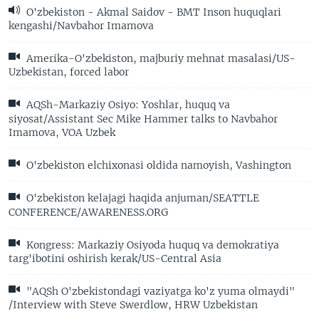
O'zbekiston - Akmal Saidov - BMT Inson huquqlari
kengashi/Navbahor Imamova
Amerika-O'zbekiston, majburiy mehnat masalasi/US-
Uzbekistan, forced labor
AQSh-Markaziy Osiyo: Yoshlar, huquq va
siyosat/Assistant Sec Mike Hammer talks to Navbahor
Imamova, VOA Uzbek
O'zbekiston elchixonasi oldida namoyish, Vashington
O'zbekiston kelajagi haqida anjuman/SEATTLE
CONFERENCE/AWARENESS.ORG
Kongress: Markaziy Osiyoda huquq va demokratiya
targ'ibotini oshirish kerak/US-Central Asia
"AQSh O'zbekistondagi vaziyatga ko'z yuma olmaydi"
/Interview with Steve Swerdlow, HRW Uzbekistan