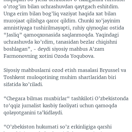
o’rtog’im bilan uchrashuvdan qaytgach eshitdim.
Unga erim bilan bog’liq vaziyat haqida xat bilan
murojaat qilishga qaror qildim. Chunki xo’jayinim
amnistiyaga tushirilmayapti, ruhiy qiynoqlar ostida
“Jasliq” qamoqxonasida saqlanmoqda. Yaqindagi
uchrashuvda ko’rdim, tanasidan bezlar chiqishni
boshlagan”, - deydi siyosiy mahbus A'zam
Farmonovning xotini Ozoda Yoqubova.
Siyosiy mahbuslarni ozod etish masalasi Bryussel va
Toshkent muloqotining muhim shartlaridan biri
sifatida ko’riladi.
“Chegara bilmas muxbirlar“ tashkiloti O’zbekistonda
to‘qqiz jurnalist kasbiy faoliyati uchun qamoqda
qolayotganini ta’kidlaydi.
“O’zbekiston hukumati so’z erkinligiga qarshi