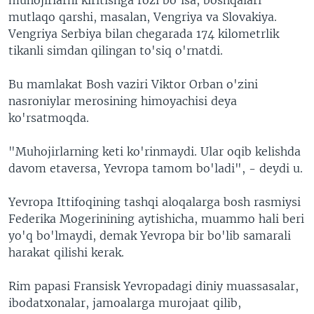
mutlaqo qarshi, masalan, Vengriya va Slovakiya.
Vengriya Serbiya bilan chegarada 174 kilometrlik
tikanli simdan qilingan to'siq o'rnatdi.
Bu mamlakat Bosh vaziri Viktor Orban o'zini
nasroniylar merosining himoyachisi deya
ko'rsatmoqda.
"Muhojirlarning keti ko'rinmaydi. Ular oqib kelishda
davom etaversa, Yevropa tamom bo'ladi", - deydi u.
Yevropa Ittifoqining tashqi aloqalarga bosh rasmiysi
Federika Mogerinining aytishicha, muammo hali beri
yo'q bo'lmaydi, demak Yevropa bir bo'lib samarali
harakat qilishi kerak.
Rim papasi Fransisk Yevropadagi diniy muassasalar,
ibodatxonalar, jamoalarga murojaat qilib,