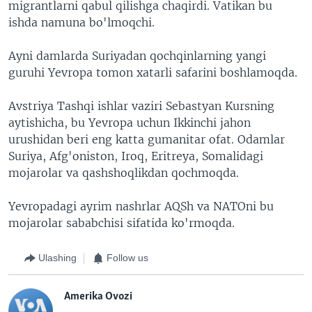
migrantlarni qabul qilishga chaqirdi. Vatikan bu
ishda namuna bo'lmoqchi.
Ayni damlarda Suriyadan qochqinlarning yangi
guruhi Yevropa tomon xatarli safarini boshlamoqda.
Avstriya Tashqi ishlar vaziri Sebastyan Kursning
aytishicha, bu Yevropa uchun Ikkinchi jahon
urushidan beri eng katta gumanitar ofat. Odamlar
Suriya, Afg'oniston, Iroq, Eritreya, Somalidagi
mojarolar va qashshoqlikdan qochmoqda.
Yevropadagi ayrim nashrlar AQSh va NATOni bu
mojarolar sababchisi sifatida ko'rmoqda.
Ulashing
Follow us
Amerika Ovozi