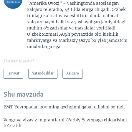
"Amerika Ovozi" - Vashingtonda asoslangan
xalqaro teleradio, 45 tilda efirga chiqadi. O'zbek
tilidagi ko'rsatuv va eshittirishlarda nafaqat
xalqaro hayot balki siz yashayotgan jamiyatdagi
muhim o'zgarishlar va masalalar yoritiladi.
O'zbek xizmati AQSh poytaxtida olti kishilik
tahririyatga va Markaziy Osiyo bo'ylab jamoatchi
muxbirlarga ega.
This item is part of
Jamiyat
Vatandoshlar
Xalqaro
Shu mavzuda
BMT Yevropadan 200 ming qochqinni qabul qilishni so'radi
Vengriya vizasiz migrantlarni G'arbiy Yevropaga chiqarishni
to'xtatdi