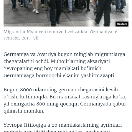
VIDEO
ODNOKLASSNIKI
XABARLAR SURATLARDA
TELEGRAM
TWITTER
Migrantlar Myunxen temiryo'l vokzalida, Germaniya, 6-
SOUNDCLOUD
VOA
sentabr, 2015-yil
Germaniya va Avstriya bugun minglab migrantlarga
chegaralarini ochdi. Muhojirlarning aksariyati
Yevropaning eng boy mamlakati bo'lmish
Germaniyaga bormoqchi ekanini yashirmayapti.
Bugun 8000 odamning german chegarasini kesib
o'tishi kutilmoqda. Bu mamlakat rasmiylariga ko'ra,
yil oxirigacha 800 ming qochqin Germaniyada qabul
qilinishi mumkin.
Yevropa Ittifoqiga a'zo mamlakatlarning ayrimlari
muhojirlarni kiritishga rozi bo'lsa, boshqalari