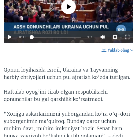
No media source currently available
0:00
9:39
Yuklab oling
Qonun loyihasida Isroil, Ukraina va Tayvanning
harbiy ehtiyojlari uchun pul ajratish ko’zda tutilgan.
Haftalab oyog’ini tirab olgan respublikachi
qonunchilar bu gal qarshilik ko’rsatmadi.
“Xorijga askarlarimizni yuborgandan ko’ra o’q-dori
yuborganimiz ma’qulroq. Bunday qaror uchun
muhim davr, muhim imkoniyat hozir. Senat ham
bunga xayrixoh bo’lishini kutib qolaman”, - dedi