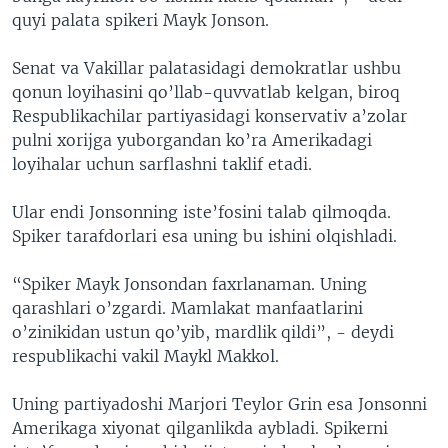
quyi palata spikeri Mayk Jonson.
Senat va Vakillar palatasidagi demokratlar ushbu
qonun loyihasini qo’llab-quvvatlab kelgan, biroq
Respublikachilar partiyasidagi konservativ a’zolar
pulni xorijga yuborgandan ko’ra Amerikadagi
loyihalar uchun sarflashni taklif etadi.
Ular endi Jonsonning iste’fosini talab qilmoqda.
Spiker tarafdorlari esa uning bu ishini olqishladi.
“Spiker Mayk Jonsondan faxrlanaman. Uning
qarashlari o’zgardi. Mamlakat manfaatlarini
o’zinikidan ustun qo’yib, mardlik qildi”, - deydi
respublikachi vakil Maykl Makkol.
Uning partiyadoshi Marjori Teylor Grin esa Jonsonni
Amerikaga xiyonat qilganlikda aybladi. Spikerni