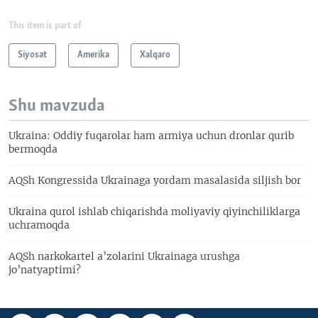
This item is part of
Siyosat
Amerika
Xalqaro
Shu mavzuda
Ukraina: Oddiy fuqarolar ham armiya uchun dronlar qurib
bermoqda
AQSh Kongressida Ukrainaga yordam masalasida siljish bor
Ukraina qurol ishlab chiqarishda moliyaviy qiyinchiliklarga
uchramoqda
AQSh narkokartel a’zolarini Ukrainaga urushga
jo’natyaptimi?