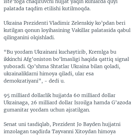
iste’foga chaqiruvchi hujjat yaqin kunlarda quyi
palatada taqdim etilishi kutilmoqda.
Ukraina Prezidenti Vladimir Zelenskiy ko’pdan beri
kutilgan qonun loyihasining Vakillar palatasida qabul
qilinganini olqishladi.
“Bu yordam Ukrainani kuchaytirib, Kremlga bu
ikkinchi Afg’oniston bo’lmasligi haqida qattiq signal
yuboradi. Qo’shma Shtatlar Ukraina bilan qoladi,
ukrainaliklarni himoya qiladi, ular esa
demokratiyani”, - dedi u.
95 milliard dollarlik hujjatda 60 milliard dollar
Ukrainaga, 26 milliard dollar Isroilga hamda G’azoda
gumanitar yordam uchun ajratilgan.
Senat uni tasdiqlab, Prezident Jo Bayden hujjatni
imzolagan taqdirda Tayvanni Xitoydan himoya