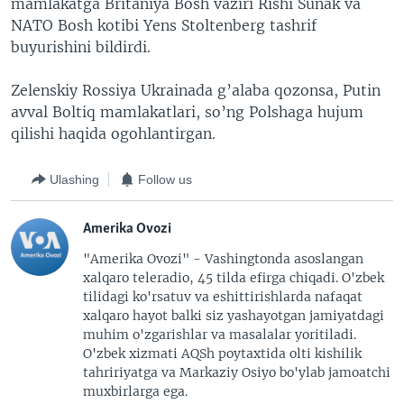
mamlakatga Britaniya Bosh vaziri Rishi Sunak va
NATO Bosh kotibi Yens Stoltenberg tashrif
buyurishini bildirdi.
Zelenskiy Rossiya Ukrainada g’alaba qozonsa, Putin
avval Boltiq mamlakatlari, so’ng Polshaga hujum
qilishi haqida ogohlantirgan.
Ulashing
Follow us
Amerika Ovozi
"Amerika Ovozi" - Vashingtonda asoslangan
xalqaro teleradio, 45 tilda efirga chiqadi. O'zbek
tilidagi ko'rsatuv va eshittirishlarda nafaqat
xalqaro hayot balki siz yashayotgan jamiyatdagi
muhim o'zgarishlar va masalalar yoritiladi.
O'zbek xizmati AQSh poytaxtida olti kishilik
tahririyatga va Markaziy Osiyo bo'ylab jamoatchi
muxbirlarga ega.