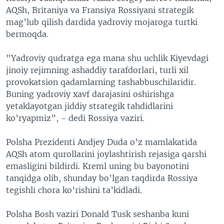
AQSh, Britaniya va Fransiya Rossiyani strategik
mag’lub qilish dardida yadroviy mojaroga turtki
bermoqda.
"Yadroviy qudratga ega mana shu uchlik Kiyevdagi
jinoiy rejimning ashaddiy tarafdorlari, turli xil
provokatsion qadamlarning tashabbuschilaridir.
Buning yadroviy xavf darajasini oshirishga
yetaklayotgan jiddiy strategik tahdidlarini
ko’ryapmiz”, - dedi Rossiya vaziri.
Polsha Prezidenti Andjey Duda o’z mamlakatida
AQSh atom qurollarini joylashtirish rejasiga qarshi
emasligini bildirdi. Kreml uning bu bayonotini
tanqidga olib, shunday bo’lgan taqdirda Rossiya
tegishli chora ko’rishini ta’kidladi.
Polsha Bosh vaziri Donald Tusk seshanba kuni