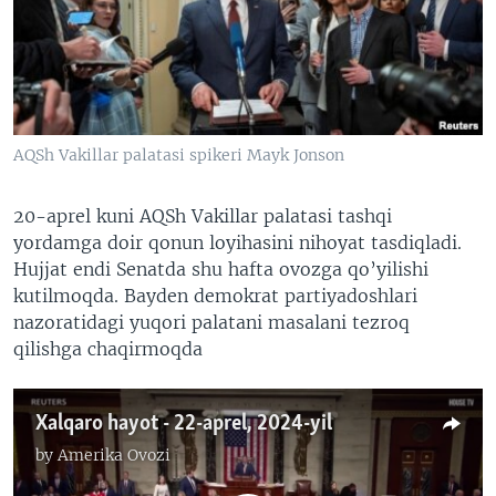
VIDEO
ODNOKLASSNIKI
XABARLAR SURATLARDA
TELEGRAM
TWITTER
SOUNDCLOUD
VOA
AQSh Vakillar palatasi spikeri Mayk Jonson
20-aprel kuni AQSh Vakillar palatasi tashqi
yordamga doir qonun loyihasini nihoyat tasdiqladi.
Hujjat endi Senatda shu hafta ovozga qo’yilishi
kutilmoqda. Bayden demokrat partiyadoshlari
nazoratidagi yuqori palatani masalani tezroq
qilishga chaqirmoqda
Xalqaro hayot - 22-aprel, 2024-yil
by
Amerika Ovozi