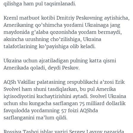
qilishga ham pul taqsimlanadi.
Kreml matbuot kotibi Dmitriy Peskovning aytishicha,
Amerikaning qo’shimcha yordami Ukrainaga jang
maydonida g’alaba qozonishda yordam bermaydi,
aksincha urushning cho’zilishiga, Ukraina
talafotlarining ko’payishiga olib keladi.
Ukraina uchun ajratiladigan pulning katta qismi
Amerikada qoladi, deydi Peskov.
AQSh Vakillar palatasining respublikachi a’zosi Erik
Svolvel ham shuni tasdiqlarkan, bu pul Amerika
iqtisodiyotini kuchaytirishini aytadi. Svolvel Ukraina
uchun shu kungacha sarflangan 75 milliard dollarlik
favqulodda yordamning 57 foizi AQShda
sarflanganini ma’lum qildi.
Rossiya Tashqi ishlar vaziri Sergey Lavrov nazarida,