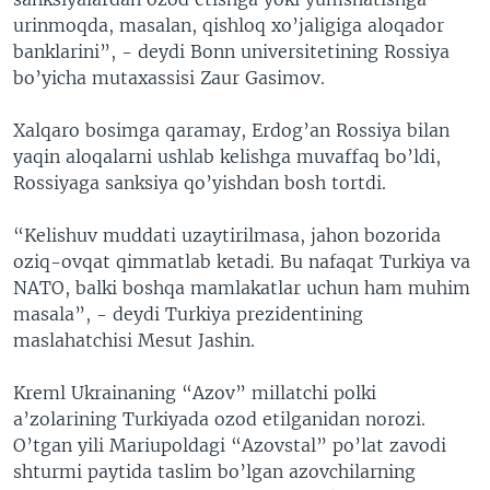
urinmoqda, masalan, qishloq xo’jaligiga aloqador
banklarini”, - deydi Bonn universitetining Rossiya
bo’yicha mutaxassisi Zaur Gasimov.
Xalqaro bosimga qaramay, Erdog’an Rossiya bilan
yaqin aloqalarni ushlab kelishga muvaffaq bo’ldi,
Rossiyaga sanksiya qo’yishdan bosh tortdi.
“Kelishuv muddati uzaytirilmasa, jahon bozorida
oziq-ovqat qimmatlab ketadi. Bu nafaqat Turkiya va
NATO, balki boshqa mamlakatlar uchun ham muhim
masala”, - deydi Turkiya prezidentining
maslahatchisi Mesut Jashin.
Kreml Ukrainaning “Azov” millatchi polki
a’zolarining Turkiyada ozod etilganidan norozi.
O’tgan yili Mariupoldagi “Azovstal” po’lat zavodi
shturmi paytida taslim bo’lgan azovchilarning