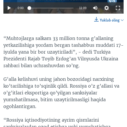
0:00
11:09
Yuklab oling
“Muhtojlarga salkam 33 million tonna g’allaning
yetkazilishiga yordam bergan tashabbus muddati 17-
iyulda yana bir bor uzaytiriladi”, - dedi Turkiya
Prezidenti Rajab Toyib Erdog’an Vilnyusda Ukraina
rahbari bilan uchrashuvdan so’ng.
G’alla kelishuvi uning jahon bozoridagi narxining
ko’tarilishiga to’sqinlik qildi. Rossiya o’z g’allasi va
o’g’itlari eksportiga qo’yilgan sanksiyalar
yumshatilmasa, bitim uzaytirilmasligi haqida
ogohlantirgan.
“Rossiya iqtisodiyotining ayrim qismlarini
sanksiyalardan ozod etishga yoki yumshatishga