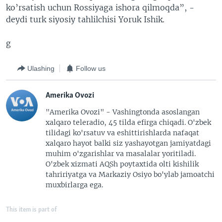
ko’rsatish uchun Rossiyaga ishora qilmoqda”, -
deydi turk siyosiy tahlilchisi Yoruk Ishik.
g
Ulashing
Follow us
Amerika Ovozi
"Amerika Ovozi" - Vashingtonda asoslangan
xalqaro teleradio, 45 tilda efirga chiqadi. O'zbek
tilidagi ko'rsatuv va eshittirishlarda nafaqat
xalqaro hayot balki siz yashayotgan jamiyatdagi
muhim o'zgarishlar va masalalar yoritiladi.
O'zbek xizmati AQSh poytaxtida olti kishilik
tahririyatga va Markaziy Osiyo bo'ylab jamoatchi
muxbirlarga ega.
This item is part of