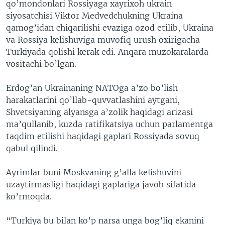
qo’mondonlari Rossiyaga xayrixoh ukrain
siyosatchisi Viktor Medvedchukning Ukraina
qamog’idan chiqarilishi evaziga ozod etilib, Ukraina
va Rossiya kelishuviga muvofiq urush oxirigacha
Turkiyada qolishi kerak edi. Anqara muzokaralarda
vositachi bo’lgan.
Erdog’an Ukrainaning NATOga a’zo bo’lish
harakatlarini qo’llab-quvvatlashini aytgani,
Shvetsiyaning alyansga a’zolik haqidagi arizasi
ma’qullanib, kuzda ratifikatsiya uchun parlamentga
taqdim etilishi haqidagi gaplari Rossiyada sovuq
qabul qilindi.
Ayrimlar buni Moskvaning g’alla kelishuvini
uzaytirmasligi haqidagi gaplariga javob sifatida
ko’rmoqda.
“Turkiya bu bilan ko’p narsa unga bog’liq ekanini