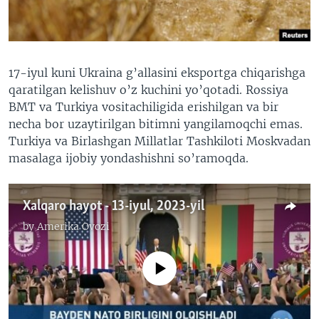
VIDEO
ODNOKLASSNIKI
XABARLAR SURATLARDA
TELEGRAM
TWITTER
17-iyul kuni Ukraina g’allasini eksportga chiqarishga
qaratilgan kelishuv o’z kuchini yo’qotadi. Rossiya
SOUNDCLOUD
VOA
BMT va Turkiya vositachiligida erishilgan va bir
necha bor uzaytirilgan bitimni yangilamoqchi emas.
Turkiya va Birlashgan Millatlar Tashkiloti Moskvadan
masalaga ijobiy yondashishni so’ramoqda.
Xalqaro hayot - 13-iyul, 2023-yil
by
Amerika Ovozi
No media source currently available