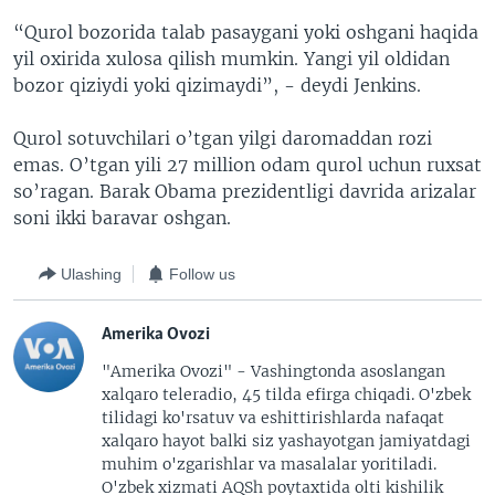
“Qurol bozorida talab pasaygani yoki oshgani haqida
yil oxirida xulosa qilish mumkin. Yangi yil oldidan
bozor qiziydi yoki qizimaydi”, - deydi Jenkins.
Qurol sotuvchilari o’tgan yilgi daromaddan rozi
emas. O’tgan yili 27 million odam qurol uchun ruxsat
so’ragan. Barak Obama prezidentligi davrida arizalar
soni ikki baravar oshgan.
Ulashing
Follow us
Amerika Ovozi
"Amerika Ovozi" - Vashingtonda asoslangan
xalqaro teleradio, 45 tilda efirga chiqadi. O'zbek
tilidagi ko'rsatuv va eshittirishlarda nafaqat
xalqaro hayot balki siz yashayotgan jamiyatdagi
muhim o'zgarishlar va masalalar yoritiladi.
O'zbek xizmati AQSh poytaxtida olti kishilik