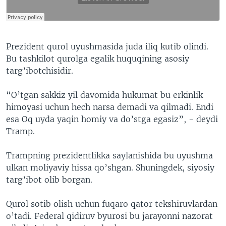
​Prezident qurol uyushmasida juda iliq kutib olindi.
Bu tashkilot qurolga egalik huquqining asosiy
targ’ibotchisidir.
“O’tgan sakkiz yil davomida hukumat bu erkinlik
himoyasi uchun hech narsa demadi va qilmadi. Endi
esa Oq uyda yaqin homiy va do’stga egasiz”, - deydi
Tramp.
Trampning prezidentlikka saylanishida bu uyushma
ulkan moliyaviy hissa qo’shgan. Shuningdek, siyosiy
targ’ibot olib borgan.
Qurol sotib olish uchun fuqaro qator tekshiruvlardan
o’tadi. Federal qidiruv byurosi bu jarayonni nazorat