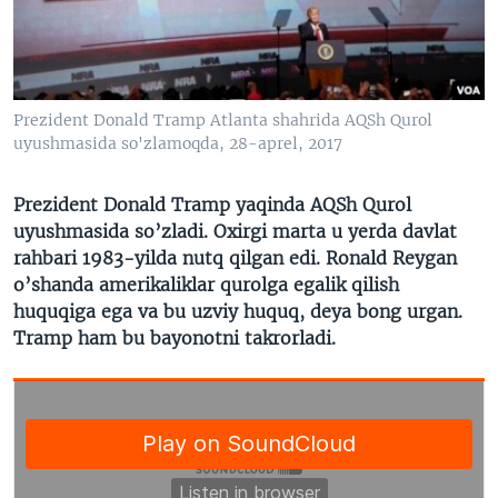
VIDEO
ODNOKLASSNIKI
XABARLAR SURATLARDA
TELEGRAM
TWITTER
Prezident Donald Tramp Atlanta shahrida AQSh Qurol
SOUNDCLOUD
VOA
uyushmasida so'zlamoqda, 28-aprel, 2017
Prezident Donald Tramp yaqinda AQSh Qurol
uyushmasida so’zladi. Oxirgi marta u yerda davlat
rahbari 1983-yilda nutq qilgan edi. Ronald Reygan
o’shanda amerikaliklar qurolga egalik qilish
huquqiga ega va bu uzviy huquq, deya bong urgan.
Tramp ham bu bayonotni takrorladi.