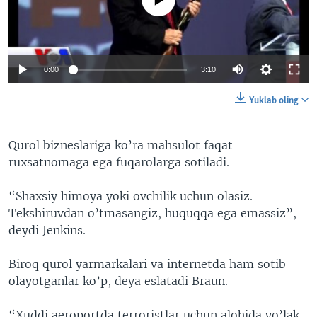
0:00
3:10
Yuklab oling
Qurol bizneslariga ko’ra mahsulot faqat
ruxsatnomaga ega fuqarolarga sotiladi.
“Shaxsiy himoya yoki ovchilik uchun olasiz.
Tekshiruvdan o’tmasangiz, huquqqa ega emassiz”, -
deydi Jenkins.
Biroq qurol yarmarkalari va internetda ham sotib
olayotganlar ko’p, deya eslatadi Braun.
“Xuddi aeroportda terroristlar uchun alohida yo’lak