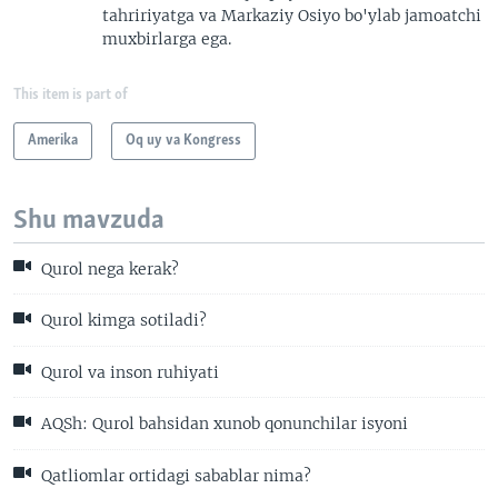
tahririyatga va Markaziy Osiyo bo'ylab jamoatchi
muxbirlarga ega.
This item is part of
Amerika
Oq uy va Kongress
Shu mavzuda
Qurol nega kerak?
Qurol kimga sotiladi?
Qurol va inson ruhiyati
AQSh: Qurol bahsidan xunob qonunchilar isyoni
Qatliomlar ortidagi sabablar nima?