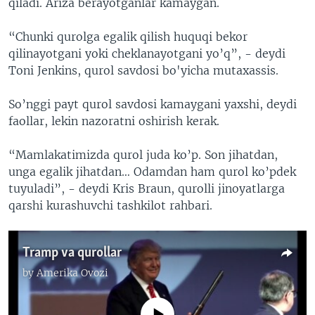
qiladi. Ariza berayotganlar kamaygan.
“Chunki qurolga egalik qilish huquqi bekor
qilinayotgani yoki cheklanayotgani yo’q”, - deydi
Toni Jenkins, qurol savdosi bo'yicha mutaxassis.
So’nggi payt qurol savdosi kamaygani yaxshi, deydi
faollar, lekin nazoratni oshirish kerak.
“Mamlakatimizda qurol juda ko’p. Son jihatdan,
unga egalik jihatdan… Odamdan ham qurol ko’pdek
tuyuladi”, - deydi Kris Braun, qurolli jinoyatlarga
qarshi kurashuvchi tashkilot rahbari.
Tramp va qurollar
by
Amerika Ovozi
No media source currently available