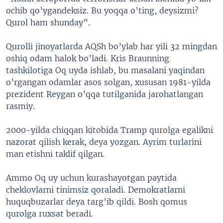
ochib qo’ygandeksiz. Bu yoqqa o’ting, deysizmi?
Qurol ham shunday”.
Qurolli jinoyatlarda AQSh bo’ylab har yili 32 mingdan
oshiq odam halok bo’ladi. Kris Braunning
tashkilotiga Oq uyda ishlab, bu masalani yaqindan
o’rgangan odamlar asos solgan, xususan 1981-yilda
prezident Reygan o’qqa tutilganida jarohatlangan
rasmiy.
2000-yilda chiqqan kitobida Tramp qurolga egalikni
nazorat qilish kerak, deya yozgan. Ayrim turlarini
man etishni taklif qilgan.
Ammo Oq uy uchun kurashayotgan paytida
cheklovlarni tinimsiz qoraladi. Demokratlarni
huquqbuzarlar deya targ’ib qildi. Bosh qomus
qurolga ruxsat beradi.