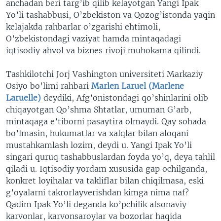
anchadan beri targ’ib qilib kelayotgan Yangi Ipak
Yo’li tashabbusi, O’zbekiston va Qozog’istonda yaqin
kelajakda rahbarlar o’zgarishi ehtimoli,
O’zbekistondagi vaziyat hamda mintaqadagi
iqtisodiy ahvol va biznes rivoji muhokama qilindi.
Tashkilotchi Jorj Vashington universiteti Markaziy
Osiyo bo’limi rahbari
Marlen Laruel (Marlene
Laruelle)
deydiki, Afg’onistondagi qo’shinlarini olib
chiqayotgan Qo’shma Shtatlar, umuman G’arb,
mintaqaga e’tiborni pasaytira olmaydi. Qay sohada
bo’lmasin, hukumatlar va xalqlar bilan aloqani
mustahkamlash lozim, deydi u. Yangi Ipak Yo’li
singari quruq tashabbuslardan foyda yo’q, deya tahlil
qiladi u. Iqtisodiy yordam xususida gap ochilganda,
konkret loyihalar va takliflar bilan chiqilmasa, eski
g’oyalarni takrorlayverishdan kimga nima naf?
Qadim Ipak Yo’li deganda ko’pchilik afsonaviy
karvonlar, karvonsaroylar va bozorlar haqida