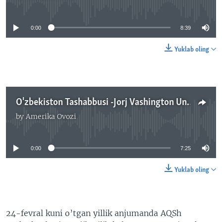
No media source currently available
0:00
8:39
Yuklab oling
O'zbekiston Tashabbusi -Jorj Vashington Universiteti - Anjuman-Navbahor Imamova
by
Amerika Ovozi
No media source currently available
0:00
7:25
Yuklab oling
24-fevral kuni o’tgan yillik anjumanda AQSh