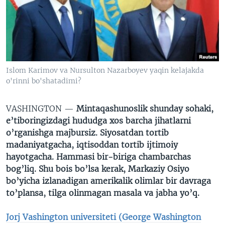
VIDEO
ODNOKLASSNIKI
XABARLAR SURATLARDA
TELEGRAM
TWITTER
SOUNDCLOUD
VOA
Islom Karimov va Nursulton Nazarboyev yaqin kelajakda
o'rinni bo'shatadimi?
VASHINGTON —
Mintaqashunoslik shunday sohaki,
e’tiboringizdagi hududga xos barcha jihatlarni
o’rganishga majbursiz. Siyosatdan tortib
madaniyatgacha, iqtisoddan tortib ijtimoiy
hayotgacha. Hammasi bir-biriga chambarchas
bog’liq. Shu bois bo’lsa kerak, Markaziy Osiyo
bo’yicha izlanadigan amerikalik olimlar bir davraga
to’plansa, tilga olinmagan masala va jabha yo’q.
Jorj Vashington universiteti (George Washington