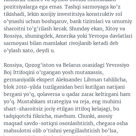
pozitsiyalarga ega emas. Tashqi sarmoyaga ko’z
tikishadi, lekin xorijiy investitsiya konstruktiv rol
o’ynashi uchun boshqaruv, bank tizimlari va umumiy
sharoitni to’g’rilash kerak. Shunday ekan, Xitoy va
Rossiya, shuningdek, Amerika yoki Yevropa davlatlari
sarmoyasi bilan mamlakat rivojlanib ketadi deb
o’ylash xato, deydi u.
Rossiya, Qozog’iston va Belarus orasidagi Yevrosiyo
Boj Ittifoqini o’rgangan yosh mutaxassis,
germaniyalik ekspert Aleksander Libman tahlilicha,
blok 2010-yilda tuzilganidan beri kutilgan natijani
bergani yo’q, qolaversa u qadar zarar keltirgani ham
yo’q. Mustahkam strategiya va reja, eng muhimi
shart-sharoitsiz joriy etilgan ittifoq kelajagi, bu
tadqiqotchi fikricha, mavhum. Chunki, asosiy
maqsad savdo-sotiqni osonlashtirish, chegara osha
mahsulotni olib o’tishni yengillashtirish bo’lsa,