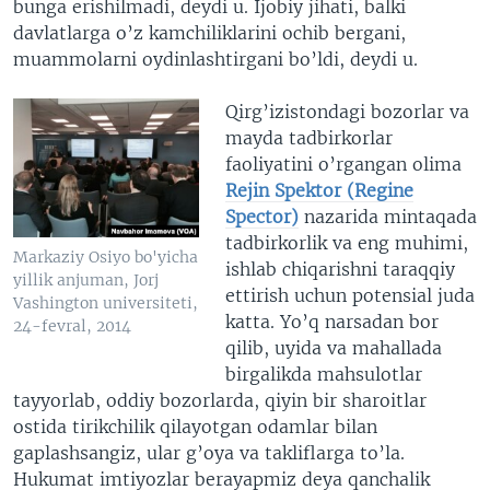
bunga erishilmadi, deydi u. Ijobiy jihati, balki
davlatlarga o’z kamchiliklarini ochib bergani,
muammolarni oydinlashtirgani bo’ldi, deydi u.
Qirg’izistondagi bozorlar va
mayda tadbirkorlar
faoliyatini o’rgangan olima
Rejin Spektor (Regine
Spector)
nazarida mintaqada
tadbirkorlik va eng muhimi,
Markaziy Osiyo bo'yicha
ishlab chiqarishni taraqqiy
yillik anjuman, Jorj
ettirish uchun potensial juda
Vashington universiteti,
katta. Yo’q narsadan bor
24-fevral, 2014
qilib, uyida va mahallada
birgalikda mahsulotlar
tayyorlab, oddiy bozorlarda, qiyin bir sharoitlar
ostida tirikchilik qilayotgan odamlar bilan
gaplashsangiz, ular g’oya va takliflarga to’la.
Hukumat imtiyozlar berayapmiz deya qanchalik