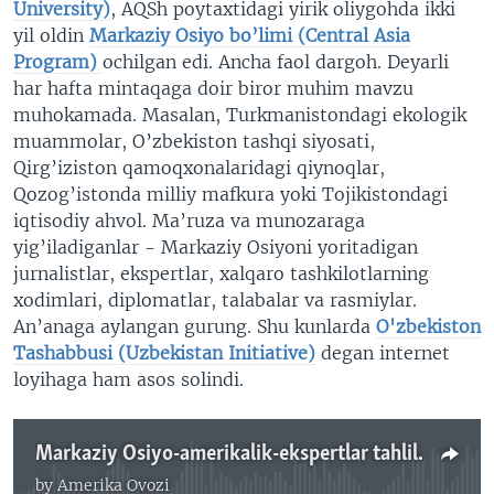
University)
, AQSh poytaxtidagi yirik oliygohda ikki
yil oldin
Markaziy Osiyo bo’limi (Central Asia
Program)
ochilgan edi. Ancha faol dargoh. Deyarli
har hafta mintaqaga doir biror muhim mavzu
muhokamada. Masalan, Turkmanistondagi ekologik
muammolar, O’zbekiston tashqi siyosati,
Qirg’iziston qamoqxonalaridagi qiynoqlar,
Qozog’istonda milliy mafkura yoki Tojikistondagi
iqtisodiy ahvol. Ma’ruza va munozaraga
yig’iladiganlar - Markaziy Osiyoni yoritadigan
jurnalistlar, ekspertlar, xalqaro tashkilotlarning
xodimlari, diplomatlar, talabalar va rasmiylar.
An’anaga aylangan gurung. Shu kunlarda
O'zbekiston
Tashabbusi (Uzbekistan Initiative)
degan internet
loyihaga ham asos solindi.
Markaziy Osiyo-amerikalik-ekspertlar tahlili-Navbahor Imamova
by
Amerika Ovozi