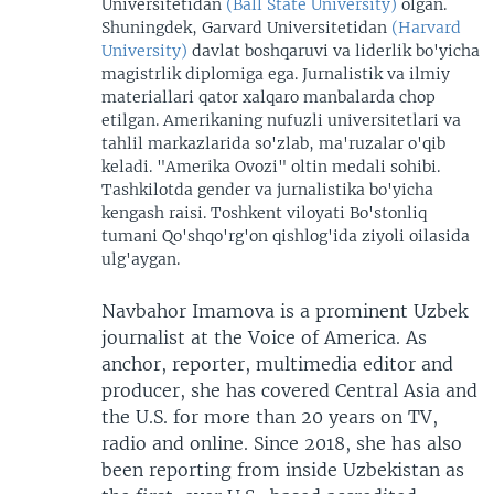
Universitetidan
(Ball State University)
olgan.
Shuningdek, Garvard Universitetidan
(Harvard
University)
davlat boshqaruvi va liderlik bo'yicha
magistrlik diplomiga ega. Jurnalistik va ilmiy
materiallari qator xalqaro manbalarda chop
etilgan. Amerikaning nufuzli universitetlari va
tahlil markazlarida so'zlab, ma'ruzalar o'qib
keladi. "Amerika Ovozi" oltin medali sohibi.
Tashkilotda gender va jurnalistika bo'yicha
kengash raisi. Toshkent viloyati Bo'stonliq
tumani Qo'shqo'rg'on qishlog'ida ziyoli oilasida
ulg'aygan.
Navbahor Imamova is a prominent Uzbek
journalist at the Voice of America. As
anchor, reporter, multimedia editor and
producer, she has covered Central Asia and
the U.S. for more than 20 years on TV,
radio and online. Since 2018, she has also
been reporting from inside Uzbekistan as