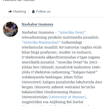
Ulashing
Follow us
Navbahor Imamova
Navbahor Imamova -
"Amerika Ovozi"
teleradiosining yetakchi multimedia jurnalisti.
"Amerika Manzaralari"
turkumidagi
teledasturlar muallifi. Ko'rsatuvlar taqdim etish
bilan birga prodyuser, muxbir va muharrir.
O'zbekistonda akkreditatsiyadan o'tgan yagona
amerikalik jurnalist. "Amerika Ovozi"da 2002-
yildan beri ishlaydi. Jurnalistik faoliyatini 1996-
yilda O'zbekiston radiosining "Xalqaro hayot"
redaksiyasida boshlagan. Jahon Tillar
Universiteti Xalqaro jurnalistika fakultetida dars
bergan. Ommaviy axborot vositalari bo'yicha
bakalavrlikni Hindistonning Maysur
Universitetidan
(University of Mysore)
,
magistrlikni esa AQShning Bol Davlat