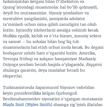
hokimiyatdan ketgani bilan O’zbekiston va
Qozog’istondagi muammolar hal bo’lib qolmaydi,
deydi bu mutaxassislar. Siyosiy yondashuv va
mentalitet yangilanishi, jamiyatda adolatni
ta’minlash uchun nima qilish zarurligini tan olish
lozim. Iqtisodiy islohotlarni amalga oshirish kerak.
Mulkka egalik, kichik va o’rta biznes, xususiy sektor
va sanoat – bu sohalar bilan bog’liq tub
muammolarni hal etish uchun iroda kerak. Bu degani
boshqaruv uslubi ham o’zgarishi lozim. Amerika,
Yevropa Ittifoqi va xalqaro hamjamiyat Markaziy
Osiyoga yordam berish haqida o’ylaganida, diqqatni
shularga qaratsin, deya maslahat beradi bu
ekspertlar.
Turkmanistonda Saparmurod Niyozov vafotidan
keyin prezidentlikka kelgan Qurbonguli
Berdimuhammedov siyosatini o’rgangan mutaxassis
Mayls Smit (Myles Smith)
shaxsga sig’inish illatidan