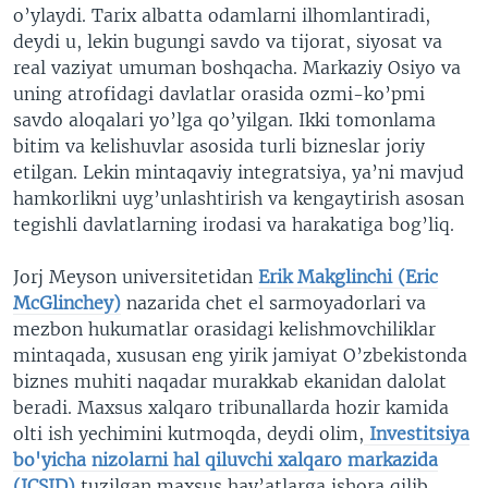
o’ylaydi. Tarix albatta odamlarni ilhomlantiradi,
deydi u, lekin bugungi savdo va tijorat, siyosat va
real vaziyat umuman boshqacha. Markaziy Osiyo va
uning atrofidagi davlatlar orasida ozmi-ko’pmi
savdo aloqalari yo’lga qo’yilgan. Ikki tomonlama
bitim va kelishuvlar asosida turli bizneslar joriy
etilgan. Lekin mintaqaviy integratsiya, ya’ni mavjud
hamkorlikni uyg’unlashtirish va kengaytirish asosan
tegishli davlatlarning irodasi va harakatiga bog’liq.
Jorj Meyson universitetidan
Erik Makglinchi (Eric
McGlinchey)
nazarida chet el sarmoyadorlari va
mezbon hukumatlar orasidagi kelishmovchiliklar
mintaqada, xususan eng yirik jamiyat O’zbekistonda
biznes muhiti naqadar murakkab ekanidan dalolat
beradi. Maxsus xalqaro tribunallarda hozir kamida
olti ish yechimini kutmoqda, deydi olim,
I
nvestitsiya
bo'yicha nizolarni hal qiluvchi xalqaro markazida
(ICSID)
tuzilgan maxsus hay’atlarga ishora qilib.