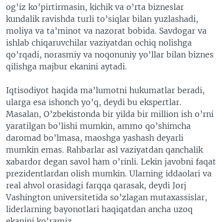
og’iz ko’pirtirmasin, kichik va o’rta bizneslar
kundalik ravishda turli to’siqlar bilan yuzlashadi,
moliya va ta’minot va nazorat bobida. Savdogar va
ishlab chiqaruvchilar vaziyatdan ochiq nolishga
qo’rqadi, norasmiy va noqonuniy yo’llar bilan biznes
qilishga majbur ekanini aytadi.
Iqtisodiyot haqida ma’lumotni hukumatlar beradi,
ularga esa ishonch yo’q, deydi bu ekspertlar.
Masalan, O’zbekistonda bir yilda bir million ish o’rni
yaratilgan bo’lishi mumkin, ammo qo’shimcha
daromad bo’lmasa, maoshga yashash deyarli
mumkin emas. Rahbarlar asl vaziyatdan qanchalik
xabardor degan savol ham o’rinli. Lekin javobni faqat
prezidentlardan olish mumkin. Ularning iddaolari va
real ahvol orasidagi farqqa qarasak, deydi Jorj
Vashington universitetida so’zlagan mutaxassislar,
liderlarning bayonotlari haqiqatdan ancha uzoq
ekanini ko’ramiz.