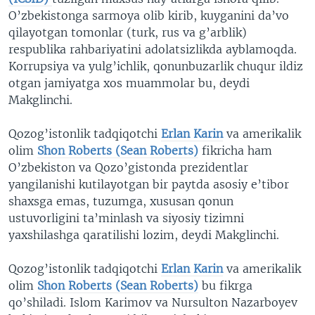
O’zbekistonga sarmoya olib kirib, kuyganini da’vo
qilayotgan tomonlar (turk, rus va g’arblik)
respublika rahbariyatini adolatsizlikda ayblamoqda.
Korrupsiya va yulg’ichlik, qonunbuzarlik chuqur ildiz
otgan jamiyatga xos muammolar bu, deydi
Makglinchi.
Qozog’istonlik tadqiqotchi
Erlan Karin
va amerikalik
olim
Shon Roberts (Sean Roberts)
fikricha ham
O’zbekiston va Qozo’gistonda prezidentlar
yangilanishi kutilayotgan bir paytda asosiy e’tibor
shaxsga emas, tuzumga, xususan qonun
ustuvorligini ta’minlash va siyosiy tizimni
yaxshilashga qaratilishi lozim, deydi Makglinchi.
Qozog’istonlik tadqiqotchi
Erlan Karin
va amerikalik
olim
Shon Roberts (Sean Roberts)
bu fikrga
qo’shiladi. Islom Karimov va Nursulton Nazarboyev