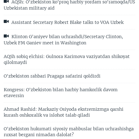
AQSh: O'zbekiston ko'proq harbiy yordam so'ramoqda/US
Uzbekistan military aid
Assistant Secretary Robert Blake talks to VOA Uzbek
Klinton G'aniyev bilan uchrashdi/Secretary Clinton,
Uzbek FM Ganiev meet in Washington
AQSh sobiq elchisi: Gulnora Karimova vaziyatdan shikoyat
qilolmaydi
O'zbekiston rahbari Pragaga safarini qoldirdi
Kongress: O'zbekiston bilan harbiy hamkorlik davom
etaversin
Ahmad Rashid: Markaziy Osiyoda ekstremizmga qarshi
kurash oshkoralik va islohot talab qiladi
O'zbekiston hukumati siyosiy mahbuslar bilan uchrashishga
ruxsat bergani nimadan dalolat?