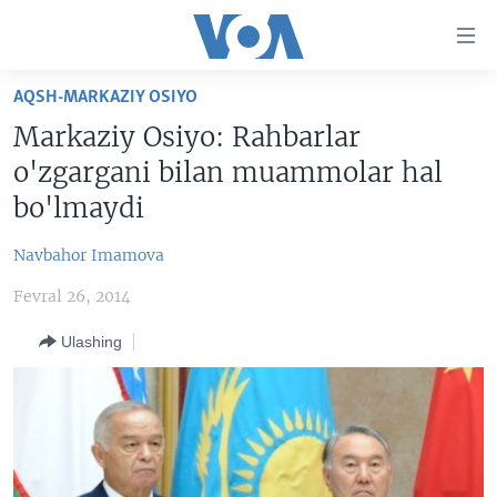
Bosh
sahifaga
boring
Boshiga
AQSH-MARKAZIY OSIYO
qayting
BOSH SAHIFA
Markaziy Osiyo: Rahbarlar
Qidiruvga
AMERIKA
o'zgargani bilan muammolar hal
o'ting
MARKAZIY OSIYO
bo'lmaydi
XALQARO
Navbahor Imamova
VATANDOSHLAR
Fevral 26, 2014
MULTIMEDIA
Ulashing
IJTIMOIY TARMOQLAR
AMERIKA MANZARALARI
INGLIZ TILI DARSLARI
XALQARO HAYOT
FACEBOOK
EDITORIAL
VASHINGTON CHOYXONASI
YOUTUBE
MOBIL-SALOM!
INSTAGRAM
Learning English