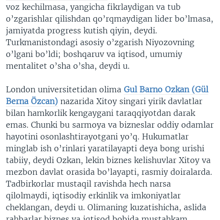
voz kechilmasa, yangicha fikrlaydigan va tub
o’zgarishlar qilishdan qo’rqmaydigan lider bo’lmasa,
jamiyatda progress kutish qiyin, deydi.
Turkmanistondagi asosiy o’zgarish Niyozovning
o’lgani bo’ldi; boshqaruv va iqtisod, umumiy
mentalitet o’sha o’sha, deydi u.
London universitetidan olima
Gul Barno Ozkan (
Gül
Berna Özcan
)
nazarida Xitoy singari yirik davlatlar
bilan hamkorlik kengaygani taraqqiyotdan darak
emas. Chunki bu sarmoya va bizneslar oddiy odamlar
hayotini osonlashtirayotgani yo’q. Hukumatlar
minglab ish o’rinlari yaratilayapti deya bong urishi
tabiiy, deydi Ozkan, lekin biznes kelishuvlar Xitoy va
mezbon davlat orasida bo’layapti, rasmiy doiralarda.
Tadbirkorlar mustaqil ravishda hech narsa
qilolmaydi, iqtisodiy erkinlik va imkoniyatlar
cheklangan, deydi u. Olimaning kuzatishicha, aslida
rahbarlar biznes va iqtisod bobida mustahkam