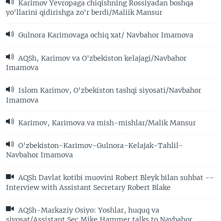
Karimov Yevropaga chiqishning Rossiyadan boshqa
yo'llarini qidirishga zo'r berdi/Maliik Mansur
Gulnora Karimovaga ochiq xat/ Navbahor Imamova
AQSh, Karimov va O'zbekiston kelajagi/Navbahor
Imamova
Islom Karimov, O'zbekiston tashqi siyosati/Navbahor
Imamova
Karimov, Karimova va mish-mishlar/Malik Mansur
O'zbekiston-Karimov-Gulnora-Kelajak-Tahlil-
Navbahor Imamova
AQSh Davlat kotibi muovini Robert Bleyk bilan suhbat --
Interview with Assistant Secretary Robert Blake
AQSh-Markaziy Osiyo: Yoshlar, huquq va
siyosat/Assistant Sec Mike Hammer talks to Navbahor