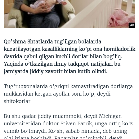
VIDEO
ODNOKLASSNIKI
XABARLAR SURATLARDA
TELEGRAM
TWITTER
SOUNDCLOUD
VOA
Qo’shma Shtatlarda tug’ilgan bolalarda
kuzatilayotgan kasalliklarning ko’pi ona homiladorlik
davrida qabul qilgan kuchli dorilar bilan bog’liq.
Yaqinda o’tkazilgan ilmiy tadqiqot natijalari bu
jamiyatda jiddiy xavotir bilan kutib olindi.
Tug’ruqxonalarda o’griqni kamaytiradigan dorilarga
mukkasidan ketgan ayollar soni ko’p, deydi
shifokorlar.
Bu shu qadar jiddiy muammoki, deydi Michigan
universitetidan doktor Stiven Patrik, unga ortiq ko’z
yumib bo’lmaydi. Xo’sh, sabab nimada, deb uning
o’zi izlana boshladi. Raqamlar qo’rqinchli, deydi