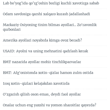
Lab bo’yog’ida qo’rg’oshin borligi kuchli xavotirga sabab
Odam savdosiga qarshi xalqaro kurash jadallashadi
Markaziy Osiyoning tinim bilmas ayollari... Zo'ravonlik
qurbonlari
Amerika ayollari noyabrda kimga ovoz beradi?
USAID: Ayolni va uning mehnatini qadrlash kerak
BMT nazarida ayollar mohir tinchlikparvarlar
BMT: Afg'onistonda xotin-qizlar hamon zulm ostida
Iroq xotin-qizlari kelajakdan xavotirda
O'zgarish qilish oson emas, deydi faol ayollar
Onalar uchun eng yaxshi va yomon sharoitlar qayerda?