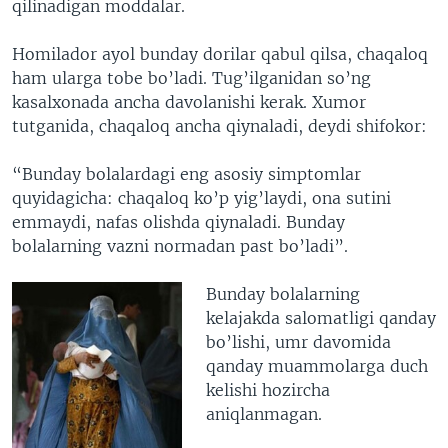
qilinadigan moddalar.
Homilador ayol bunday dorilar qabul qilsa, chaqaloq
ham ularga tobe bo’ladi. Tug’ilganidan so’ng
kasalxonada ancha davolanishi kerak. Xumor
tutganida, chaqaloq ancha qiynaladi, deydi shifokor:
“Bunday bolalardagi eng asosiy simptomlar
quyidagicha: chaqaloq ko’p yig’laydi, ona sutini
emmaydi, nafas olishda qiynaladi. Bunday
bolalarning vazni normadan past bo’ladi”.
Bunday bolalarning
kelajakda salomatligi qanday
bo’lishi, umr davomida
qanday muammolarga duch
kelishi hozircha
aniqlanmagan.