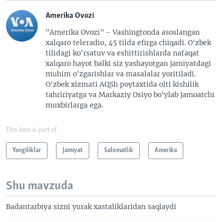
Amerika Ovozi
"Amerika Ovozi" - Vashingtonda asoslangan
xalqaro teleradio, 45 tilda efirga chiqadi. O'zbek
tilidagi ko'rsatuv va eshittirishlarda nafaqat
xalqaro hayot balki siz yashayotgan jamiyatdagi
muhim o'zgarishlar va masalalar yoritiladi.
O'zbek xizmati AQSh poytaxtida olti kishilik
tahririyatga va Markaziy Osiyo bo'ylab jamoatchi
muxbirlarga ega.
This item is part of
Yangiliklar
Jamiyat
Salomatlik
Amerika
Shu mavzuda
Badantarbiya sizni yurak xastaliklaridan saqlaydi