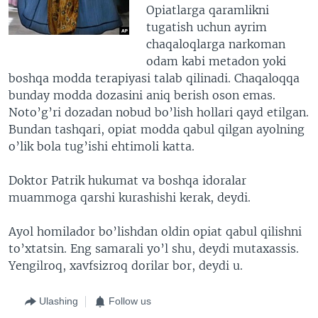
Opiatlarga qaramlikni
tugatish uchun ayrim
chaqaloqlarga narkoman
odam kabi metadon yoki
boshqa modda terapiyasi talab qilinadi. Chaqaloqqa
bunday modda dozasini aniq berish oson emas.
Noto’g’ri dozadan nobud bo’lish hollari qayd etilgan.
Bundan tashqari, opiat modda qabul qilgan ayolning
o’lik bola tug’ishi ehtimoli katta.
Doktor Patrik hukumat va boshqa idoralar
muammoga qarshi kurashishi kerak, deydi.
Ayol homilador bo’lishdan oldin opiat qabul qilishni
to’xtatsin. Eng samarali yo’l shu, deydi mutaxassis.
Yengilroq, xavfsizroq dorilar bor, deydi u.
Ulashing
Follow us