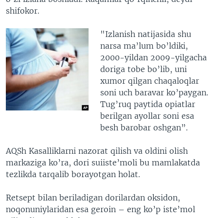
shifokor.
"Izlanish natijasida shu
narsa ma’lum bo’ldiki,
2000-yildan 2009-yilgacha
doriga tobe bo’lib, uni
xumor qilgan chaqaloqlar
soni uch baravar ko’paygan.
Tug’ruq paytida opiatlar
berilgan ayollar soni esa
besh barobar oshgan”.
AQSh Kasalliklarni nazorat qilish va oldini olish
markaziga ko’ra, dori suiiste’moli bu mamlakatda
tezlikda tarqalib borayotgan holat.
Retsept bilan beriladigan dorilardan oksidon,
noqonuniylaridan esa geroin – eng ko’p iste’mol