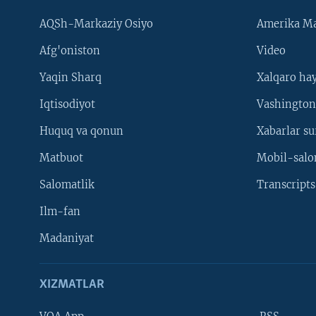
AQSh-Markaziy Osiyo
Amerika Ma
Afg'oniston
Video
Yaqin Sharq
Xalqaro ha
Iqtisodiyot
Vashington
Huquq va qonun
Xabarlar su
Matbuot
Mobil-salo
Salomatlik
Transcripts
Ilm-fan
Madaniyat
XIZMATLAR