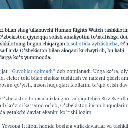
ri bilan shug'ullanuvchi Human Rights Watch tashkiloti
 O'zbekiston qiynoqqa solish amaliyotini to'xtatishga doir
shkilotning bugun chiqargan
hisobotida aytilishicha,
G'a
adlarda O'zbekiston bilan aloqani kuchaytirib, bu kabi
klarga ko'z yummoqda.
ujjat
"Guvohlar qolmadi"
deb nomlanadi. Unga ko'ra, qiy
an, elektr toki bilan shokka tushirish va nafasni qisish am
bosim qo'yish, inson huquqlari faollarini ta'qib etish d
 O'zbekiston borasida izlangan tadqiqotchisi Stiv Sverdl
arb ko'zini kattaroq ochib, O'zbekiston inson huquqlari
a yetakchi davlat ekanini ko'rishi lozim.
 Yevropa Ittifoqi hamda boshqa yirik davlatlar va tashki