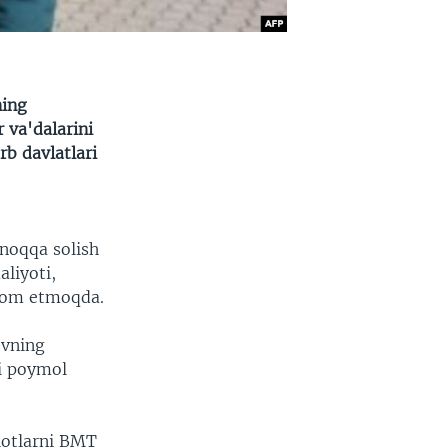
ning
 va'dalarini
rb davlatlari
noqqa solish
aliyoti,
avom etmoqda.
ovning
ni poymol
lotlarni BMT