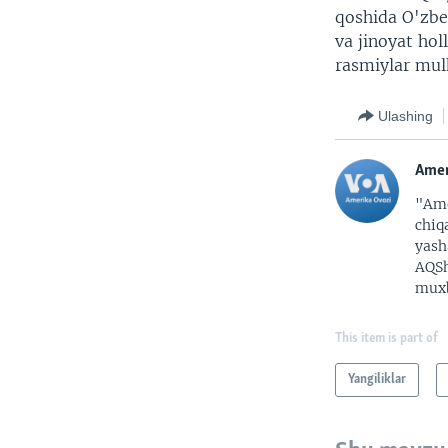
qoshida O'zbe
va jinoyat hol
rasmiylar mulk
Ulashing
Amer
"Ame
chiq
yash
AQSh
muxb
This item is part of
Yangiliklar