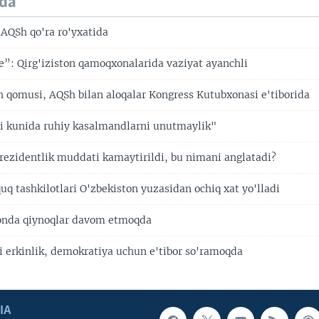
da
AQSh qo'ra ro'yxatida
: Qirg'iziston qamoqxonalarida vaziyat ayanchli
h qomusi, AQSh bilan aloqalar Kongress Kutubxonasi e'tiborida
i kunida ruhiy kasalmandlarni unutmaylik"
rezidentlik muddati kamaytirildi, bu nimani anglatadi?
q tashkilotlari O'zbekiston yuzasidan ochiq xat yo'lladi
tonda qiynoqlar davom etmoqda
i erkinlik, demokratiya uchun e'tibor so'ramoqda
IA