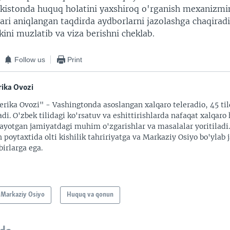
kistonda huquq holatini yaxshiroq o'rganish mexanizmin
lari aniqlangan taqdirda aydborlarni jazolashga chaqirad
ini muzlatib va viza berishni cheklab.
Follow us
Print
ika Ovozi
rika Ovozi" - Vashingtonda asoslangan xalqaro teleradio, 45 til
adi. O'zbek tilidagi ko'rsatuv va eshittirishlarda nafaqat xalqaro 
ayotgan jamiyatdagi muhim o'zgarishlar va masalalar yoritiladi
 poytaxtida olti kishilik tahririyatga va Markaziy Osiyo bo'ylab
irlarga ega.
Markaziy Osiyo
Huquq va qonun