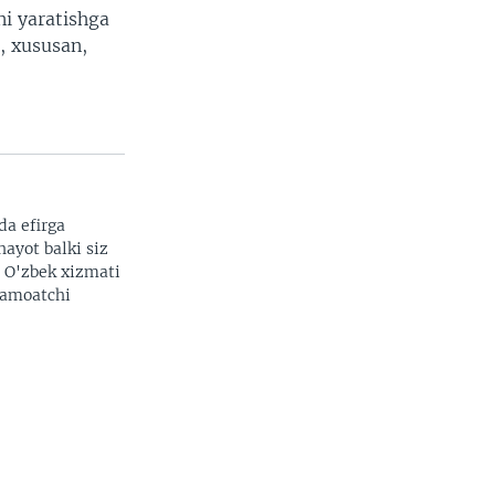
i yaratishga
i, xususan,
da efirga
hayot balki siz
. O'zbek xizmati
 jamoatchi