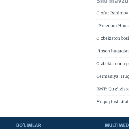
Shu mavzu
G'ofur Rahimov 
“Freedom House”
O'zbekiston bos
"Inson huquqlar
O'zbekistonda p
Germaniya: Huqu
BMT: Qirg’izis
Huquq tashkilot
BO'LIMLAR
MULTIMED