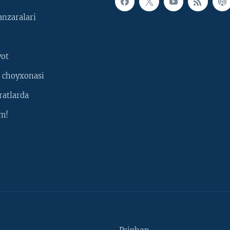
nzaralari
yot
 choyxonasi
ratlarda
m!