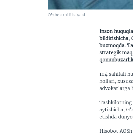
O'zbek militsiyasi
Inson huquqla
bildirishicha,
buzmoqda. Ta
strategik maqs
qonunbuzarli
104 sahifali h
hollari, xusus
advokatlarga 
Tashkilotning
aytishicha, G'
etishda dunyod
Hisobot AQSh,