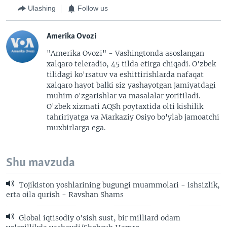
Ulashing
Follow us
Amerika Ovozi
"Amerika Ovozi" - Vashingtonda asoslangan
xalqaro teleradio, 45 tilda efirga chiqadi. O'zbek
tilidagi ko'rsatuv va eshittirishlarda nafaqat
xalqaro hayot balki siz yashayotgan jamiyatdagi
muhim o'zgarishlar va masalalar yoritiladi.
O'zbek xizmati AQSh poytaxtida olti kishilik
tahririyatga va Markaziy Osiyo bo'ylab jamoatchi
muxbirlarga ega.
Shu mavzuda
Tojikiston yoshlarining bugungi muammolari - ishsizlik,
erta oila qurish - Ravshan Shams
Global iqtisodiy o'sish sust, bir milliard odam