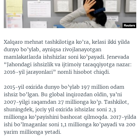
VIDEO
ODNOKLASSNIKI
XABARLAR SURATLARDA
TELEGRAM
TWITTER
SOUNDCLOUD
VOA
Xalqaro mehnat tashkilotiga ko’ra, kelasi ikki yilda
dunyo bo’ylab, ayniqsa rivojlanayotgan
mamlakatlarda ishshizlar soni ko’payadi. Jenevada
“Jahondagi ishsizlik va ijtimoiy taraqqiyotga nazar:
2016-yil jarayonlari” nomli hisobot chiqdi.
2015-yil oxirida dunyo bo’ylab 197 million odam
ishsiz bo’lgan. Bu global inqirozdan oldin, ya’ni
2007-yilgi raqamdan 27 millionga ko’p. Tashkilot,
shuningdek, joriy yil oxirida ishsizlar soni 2,3
millionga ko’payishini bashorat qilmoqda. 2017-yilda
ishi bo’lmaganlar soni 1,1 millionga ko’payadi va 200
yarim millionga yetadi.