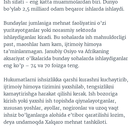
Ish sifati - eng katta muammolardan biri. Dunyo
bo’ylab 2,5 milliard odam beqaror ishlarda ishlaydi.
Bundaylar jumlasiga mehnat faoliyatini o’zi
yuritayotganlar yoki norasmiy sektorda
ishlaydiganlar kiradi. Bu sohalarda ish mahsuldorligi
past, maoshlar ham kam, ijtimoiy himoya
ta’minlanmagan. Janubiy Osiyo va Afrikaning
aksariyat o’lkalarida bunday sohalarda ishlaydiganlar
eng ko’p – 74 va 70 foizga teng.
Hukumatlarni ishsizlikka qarshi kurashni kuchaytirib,
ijtimoiy himoya tizimini yaxshilab, tengsizlikni
kamaytirishga harakat qilishi kerak. Ish bozoriga
kirish yoki yaxshi ish topishda qiynalayotganlar,
xususan yoshlar, ayollar, nogironlar va uzoq vaqt
ishsiz bo’lganlarga alohida e’tibor qaratilishi lozim,
deya undamoqda Xalqaro mehnat tashkiloti.