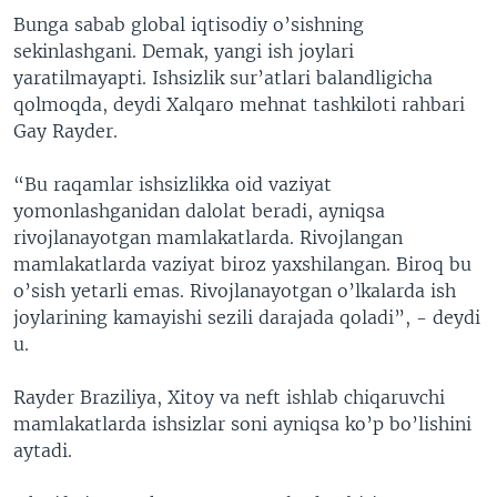
Bunga sabab global iqtisodiy o’sishning
sekinlashgani. Demak, yangi ish joylari
yaratilmayapti. Ishsizlik sur’atlari balandligicha
qolmoqda, deydi Xalqaro mehnat tashkiloti rahbari
Gay Rayder.
“Bu raqamlar ishsizlikka oid vaziyat
yomonlashganidan dalolat beradi, ayniqsa
rivojlanayotgan mamlakatlarda. Rivojlangan
mamlakatlarda vaziyat biroz yaxshilangan. Biroq bu
o’sish yetarli emas. Rivojlanayotgan o’lkalarda ish
joylarining kamayishi sezili darajada qoladi”, - deydi
u.
Rayder Braziliya, Xitoy va neft ishlab chiqaruvchi
mamlakatlarda ishsizlar soni ayniqsa ko’p bo’lishini
aytadi.