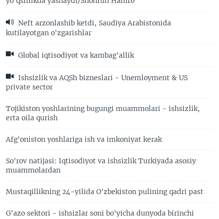
yo'qsillikda yashaydi/Shohruh Hamro
Neft arzonlashib ketdi, Saudiya Arabistonida
kutilayotgan o'zgarishlar
Global iqtisodiyot va kambag'allik
Ishsizlik va AQSh bizneslari - Unemloyment & US
private sector
Tojikiston yoshlarining bugungi muammolari - ishsizlik,
erta oila qurish
Afg'oniston yoshlariga ish va imkoniyat kerak
So'rov natijasi: Iqtisodiyot va ishsizlik Turkiyada asosiy
muammolardan
Mustaqillikning 24-yilida O'zbekiston pulining qadri past
G'azo sektori - ishsizlar soni bo'yicha dunyoda birinchi