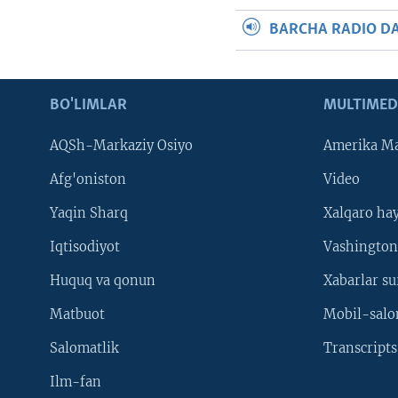
BARCHA RADIO D
BO'LIMLAR
MULTIMED
AQSh-Markaziy Osiyo
Amerika Ma
Afg'oniston
Video
Yaqin Sharq
Xalqaro ha
Iqtisodiyot
Vashington
Huquq va qonun
Xabarlar su
Matbuot
Mobil-salo
Salomatlik
Transcripts
Ilm-fan