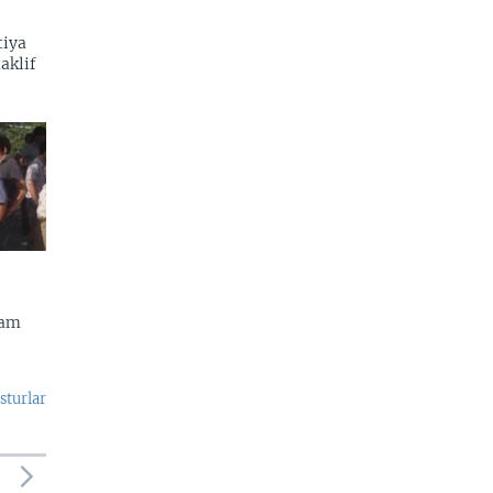
tiya
aklif
dam
sturlar