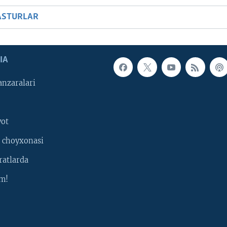
ASTURLAR
IA
nzaralari
yot
 choyxonasi
ratlarda
m!