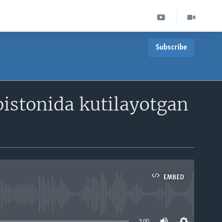
Subscribe
bistonida kutilayotgan
EMBED
able
3:00