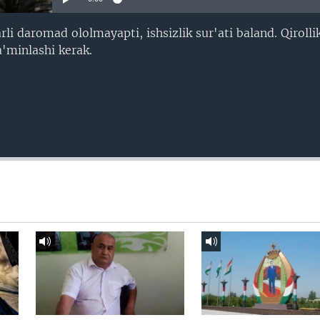
i daromad ololmayapti, ishsizlik sur'ati baland. Qirolli
a'minlashi kerak.