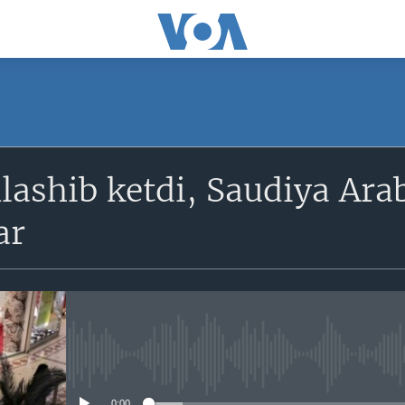
SUBSCRIBE
lashib ketdi, Saudiya Ara
Obuna bo'ling
ar
No media source currently avail
0:00