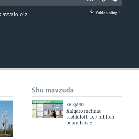
Yuklab oling
k avvalo o'z
EMBED
Shu mavzuda
XALQARO
Xalqaro mehnat
tashkiloti: 197 million
odam ishsiz