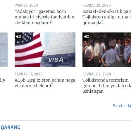
IYUN 25, 2020
FEVRAL 29, 2020
"Adabiyot" gazetasi bosh
Sotsial-demokratik par
muharriri siyosiy faoliyatdan
Tojikiston ahliga nima t
cheklanmoqdami?
qilmoqda?
FEVRAL 07, 2020
FEVRAL 02, 2020
liy
AQSh Qirg'iziston uchun nega
Tojikistonda terrorizm
vizalarni chekladi?
gumoni bilan yuzlab o
ushlangan
Barcha da
 QARANG