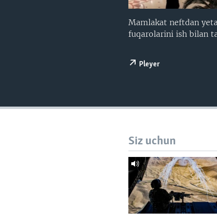
VIDEO
ODNOKLASSNIKI
XABARLAR SURATLARDA
TELEGRAM
Mamlakat neftdan yetarl
fuqarolarini ish bilan t
TWITTER
SOUNDCLOUD
Pleyer
Siz uchun