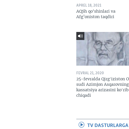
APREL 18, 2021
AQSh qo'shinlari va
Afg’oniston taqdiri
FEVRAL 21, 2020
25-fevralda Qirgʻiziston O
sudi Azimjon Asqarovning
kassatsiya arizasini koʻrib
chiqadi
TV DASTURLARGA