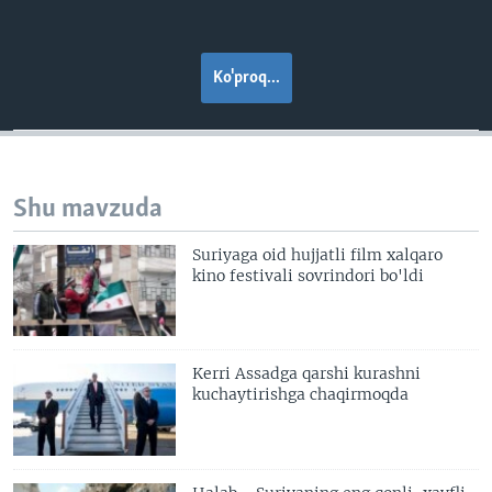
Ko'proq...
Shu mavzuda
Suriyaga oid hujjatli film xalqaro
kino festivali sovrindori bo'ldi
Kerri Assadga qarshi kurashni
kuchaytirishga chaqirmoqda