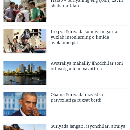
Halab - Suriyaning eng qonli, xavfli
shaharlaridan
Iroq va Suriyada sunniy jangarilar
yuzlab insonlarning o'limida
ayblanmoqda
Avstraliya mahalliy jihodchilar soni
ortayotganidan xavotirda
Obama Suriyada razvedka
parvozlariga ruxsat berdi
Suriyada jangari, isyonchilar, armiya