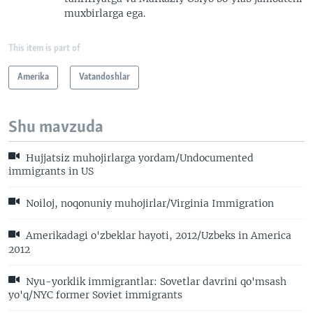
muxbirlarga ega.
This item is part of
Amerika
Vatandoshlar
Shu mavzuda
Hujjatsiz muhojirlarga yordam/Undocumented
immigrants in US
Noiloj, noqonuniy muhojirlar/Virginia Immigration
Amerikadagi o'zbeklar hayoti, 2012/Uzbeks in America
2012
Nyu-yorklik immigrantlar: Sovetlar davrini qo'msash
yo'q/NYC former Soviet immigrants