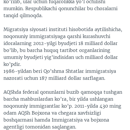
ko’rilib, ular uchun fuqarolikka yo’l ochilishi
mumkin. Respublikachi qonunchilar bu choralarni
tanqid qilmoqda.
Migratsiya siyosati instituti hisobotida aytilishicha,
noqonuniy immigratsiyaga qarshi kurashuvchi
idoralarning 2012-yilgi byudjeti 18 milliard dollar
bo’lib, bu barcha huquq tartibot organlarining
umumiy byudjeti yig’indisidan uch milliard dollar
ko’pdir.
1986-yildan beri Qo’shma Shtatlar immigratsiya
nazorati uchun 187 milliard dollar sarflagan.
AQShda federal qonunlarni buzib qamoqqa tushgan
barcha mahbuslardan ko’ra, bir yilda ushlangan
noqonuniy immigrantlar ko’p. 2011-yilda 430 ming
odam AQSh Bojxona va chegara xavfsizligi
boshqarmasi hamda Immigratsiya va bojxona
agentligi tomonidan saqlangan.