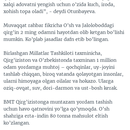
xalqi adovatni yengish uchun o’zida kuch, iroda,
VIDEO
ODNOKLASSNIKI
xohish topa oladi”, - deydi Otunbayeva.
XABARLAR SURATLARDA
TELEGRAM
Muvaqqat rahbar fikricha O’sh va Jaloloboddagi
TWITTER
qirg’in 2 ming odamni hayotdan olib ketgan bo’lishi
SOUNDCLOUD
VOA
mumkin. Ko’plab jasadlar dafn etib bo’lingan.
Birlashgan Millatlar Tashkiloti taxminicha,
Qirg’iziston va O’zbekistonda taxminan 1 million
odam yordamga muhtoj – qochqinlar, uy-joyini
tashlab chiqqan, biroq vatanda qolayotgan insonlar,
ularni himoyaga olgan oilalar va hokazo. Ularga
oziq-ovqat, suv, dori-darmon va ust-bosh kerak.
BMT Qirg’izistonga muntazam yordam tashish
uchun havo qatnovini yo’lga qo’ymoqda. O’sh
shahriga erta-indin 80 tonna mahsulot eltish
ko’zlangan.