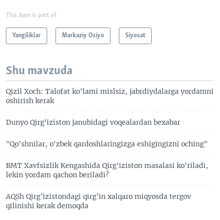
This item is part of
Yangiliklar
Markaziy Osiyo
Siyosat
Shu mavzuda
Qizil Xoch: Talofat ko'lami mislsiz, jabrdiydalarga yordamni
oshirish kerak
Dunyo Qirg'iziston janubidagi voqealardan bexabar
"Qo'shnilar, o'zbek qardoshlaringizga eshigingizni oching"
BMT Xavfsizlik Kengashida Qirg'iziston masalasi ko'riladi,
lekin yordam qachon beriladi?
AQSh Qirg’izistondagi qirg’in xalqaro miqyosda tergov
qilinishi kerak demoqda