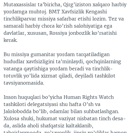
Mutaxassislar ta’biricha, Qirg’iziston xalqaro harbiy
yordamga muhtoj. BMT Xavfsizlik Kengashi
tinchlikparvar missiya safarbar etishi lozim. Tez va
samarali harbiy chora ko’rish salohiyatiga ega
davlatlar, xususan, Rossiya jonbozlik ko’rsatishi
kerak.
Bu missiya gumanitar yordam tarqatiladigan
hududlar xavfsizligini ta’minlaydi, qochqinlarning
vatanga qaytishiga yordam beradi va tinchlik-
totuvlik yo’lida xizmat qiladi, deyiladi tashkilot
tavsiyanomasida.
Inson huquqlari bo’yicha Human Rights Watch
tashkiloti delegatsiyasi shu hafta O’sh va
Jalolobodda bo’lib, odamlar bilan suhbatlashgan.
Xulosa shuki, hukumat vaziyat nisbatan tinch desa-
da, aslida aholi shafqatsiz kaltaklanib,
tahqirlanmoqda, zo’ravonlik, jinsiy xo’rliklar hamon