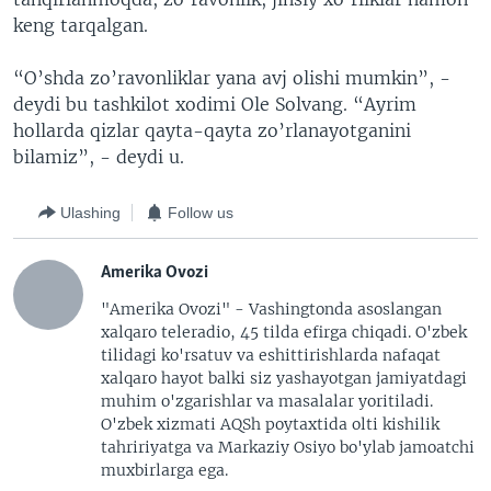
keng tarqalgan.
“O’shda zo’ravonliklar yana avj olishi mumkin”, -
deydi bu tashkilot xodimi Ole Solvang. “Ayrim
hollarda qizlar qayta-qayta zo’rlanayotganini
bilamiz”, - deydi u.
Ulashing
Follow us
Amerika Ovozi
"Amerika Ovozi" - Vashingtonda asoslangan
xalqaro teleradio, 45 tilda efirga chiqadi. O'zbek
tilidagi ko'rsatuv va eshittirishlarda nafaqat
xalqaro hayot balki siz yashayotgan jamiyatdagi
muhim o'zgarishlar va masalalar yoritiladi.
O'zbek xizmati AQSh poytaxtida olti kishilik
tahririyatga va Markaziy Osiyo bo'ylab jamoatchi
muxbirlarga ega.