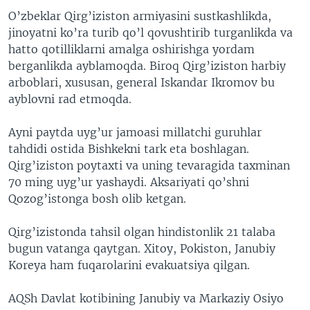
O’zbeklar Qirg’iziston armiyasini sustkashlikda,
jinoyatni ko’ra turib qo’l qovushtirib turganlikda va
hatto qotilliklarni amalga oshirishga yordam
berganlikda ayblamoqda. Biroq Qirg’iziston harbiy
arboblari, xususan, general Iskandar Ikromov bu
ayblovni rad etmoqda.
Ayni paytda uyg’ur jamoasi millatchi guruhlar
tahdidi ostida Bishkekni tark eta boshlagan.
Qirg’iziston poytaxti va uning tevaragida taxminan
70 ming uyg’ur yashaydi. Aksariyati qo’shni
Qozog’istonga bosh olib ketgan.
Qirg’izistonda tahsil olgan hindistonlik 21 talaba
bugun vatanga qaytgan. Xitoy, Pokiston, Janubiy
Koreya ham fuqarolarini evakuatsiya qilgan.
AQSh Davlat kotibining Janubiy va Markaziy Osiyo