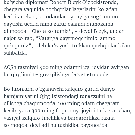
bo’yicha diplomati Robert Bleyk O’zbekistonda,
chegara yaqinida qochqinlar lagerlarini ko’zdan
kechirar ekan, bu odamlar uy-uyiga sog’-omon
qaytishi uchun nima zarur ekanini muhokama
qilmoqda. “Chora ko’ramiz”, - deydi Bleyk, undan
najot so’rab, “Vatanga qaytmoqchimiz, ammo
qo’rqamiz”,- deb ko’z yosh to’kkan qochqinlar bilan
suhbatda.
AQSh rasmiysi 400 ming odamni uy-joyidan ayirgan
bu qirg’inni tergov qilishga da’vat etmoqda.
Bo’hronlarni o’rganuvchi xalqaro guruh dunyo
hamjamiyatini Qirg’izistondagi tanazzulni hal
qilishga chaqirmoqda. 100 ming odam chegarani
kesib, yana 300 ming fuqaro uy-joyini tark etar ekan,
vaziyat xalqaro tinchlik va barqarorlikka raxna
solmoqda, deyiladi bu tashkilot bayonotida.