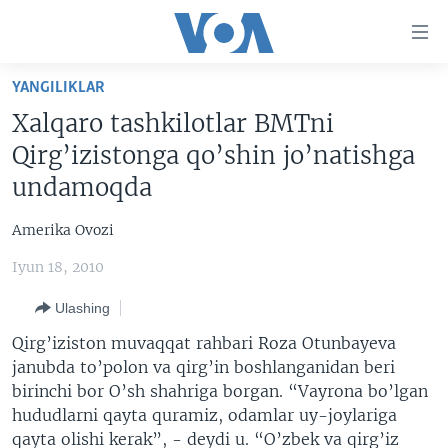
Bosh
sahifaga
boring
Boshiga
YANGILIKLAR
qayting
BOSH SAHIFA
Xalqaro tashkilotlar BMTni
Qidiruvga
AMERIKA
Qirg’izistonga qo’shin jo’natishga
o'ting
MARKAZIY OSIYO
undamoqda
XALQARO
Amerika Ovozi
VATANDOSHLAR
Iyun 18, 2010
MULTIMEDIA
Ulashing
IJTIMOIY TARMOQLAR
AMERIKA MANZARALARI
Qirg’iziston muvaqqat rahbari Roza Otunbayeva
INGLIZ TILI DARSLARI
XALQARO HAYOT
FACEBOOK
janubda to’polon va qirg’in boshlanganidan beri
birinchi bor O’sh shahriga borgan. “Vayrona bo’lgan
EDITORIAL
VASHINGTON CHOYXONASI
YOUTUBE
hududlarni qayta quramiz, odamlar uy-joylariga
MOBIL-SALOM!
INSTAGRAM
qayta olishi kerak”, - deydi u. “O’zbek va qirg’iz
Learning English