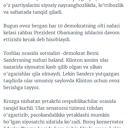
o'z partiyalarini siyosiy nayrangbozlikda, lo'ttibozlik
va safsatada tanqid qiladi.
Bugun ovoz bergan har 10 demokratning olti nafari
kelasi rahbar Prezident Obamaning ishlarini davom
ettirishi kerak deb hisoblaydi.
Yoshlar orasida sotsialist-demokrat Berni
Sandersning nufuzi baland. Klinton xonim ular
nazarida siyosatni kasb qilib olgan va ulkan
o'zgarishlar qila olmaydi. Lekin Sanders yutqazgan
taqdirda ular umumiy saylovda Klinton uchun ovoz
berishga tayyor.
Kruzga nisbatan yetakchi respublikachilar orasida
tanqid kuchli. Ular senatorni tizimni tubdan
o'zgartirib, parokandalikka yetaklashi mumkin
bo'lgan siyosatchi sifatida ko'radi. Biroq konservator