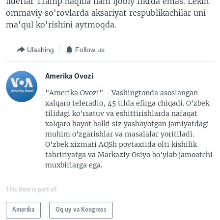
liderlar Tramp haqida ham ijobiy fikrda emas. Lekin
ommaviy so'rovlarda aksariyat respublikachilar uni
ma'qul ko'rishini aytmoqda.
Ulashing
Follow us
Amerika Ovozi
"Amerika Ovozi" - Vashingtonda asoslangan
xalqaro teleradio, 45 tilda efirga chiqadi. O'zbek
tilidagi ko'rsatuv va eshittirishlarda nafaqat
xalqaro hayot balki siz yashayotgan jamiyatdagi
muhim o'zgarishlar va masalalar yoritiladi.
O'zbek xizmati AQSh poytaxtida olti kishilik
tahririyatga va Markaziy Osiyo bo'ylab jamoatchi
muxbirlarga ega.
This item is part of
Amerika
Oq uy va Kongress