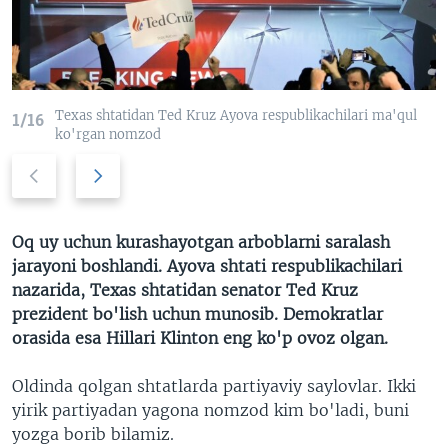
VIDEO
ODNOKLASSNIKI
XABARLAR SURATLARDA
TELEGRAM
TWITTER
Texas shtatidan Ted Kruz Ayova respublikachilari ma'qul
1/16
SOUNDCLOUD
VOA
ko'rgan nomzod
Previous
Next
slide
slide
Oq uy uchun kurashayotgan arboblarni saralash
jarayoni boshlandi. Ayova shtati respublikachilari
nazarida, Texas shtatidan senator Ted Kruz
prezident bo'lish uchun munosib. Demokratlar
orasida esa Hillari Klinton eng ko'p ovoz olgan.
Oldinda qolgan shtatlarda partiyaviy saylovlar. Ikki
yirik partiyadan yagona nomzod kim bo'ladi, buni
yozga borib bilamiz.