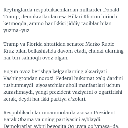
Reytinglarda respublikachilardan milliarder Donald
Tramp, demokratlardan esa Hillari Klinton birinchi
ketmoqda, ammo har ikkisi jiddiy raqiblar bilan
yuzma-yuz.
Tramp va Florida shtatidan senator Marko Rubio
Kruz bilan bellashishda davom etadi, chunki ularning
har biri salmoqli ovoz olgan.
Bugun ovoz berishga kelganlarning aksariyati
Vashingtondan norozi. Federal hukumat xalq dardini
tushunmaydi, siyosatchilar aholi manfaatlari uchun
kurashmaydi, yangi prezident vaziyatni o'zgartirishi
kerak, deydi har ikki partiya a'zolari.
Respublikachilar muammolarda asosan Prezident
Barak Obama va uning partiyasini ayblaydi.
Demokratlar aybni bevosita Oq uyga qo'ymasa-da,