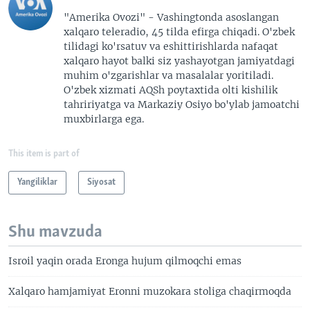
"Amerika Ovozi" - Vashingtonda asoslangan
xalqaro teleradio, 45 tilda efirga chiqadi. O'zbek
tilidagi ko'rsatuv va eshittirishlarda nafaqat
xalqaro hayot balki siz yashayotgan jamiyatdagi
muhim o'zgarishlar va masalalar yoritiladi.
O'zbek xizmati AQSh poytaxtida olti kishilik
tahririyatga va Markaziy Osiyo bo'ylab jamoatchi
muxbirlarga ega.
This item is part of
Yangiliklar
Siyosat
Shu mavzuda
Isroil yaqin orada Eronga hujum qilmoqchi emas
Xalqaro hamjamiyat Eronni muzokara stoliga chaqirmoqda