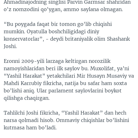
Ahmadinajodning singlisi Parvin Garmsar shahridan
o'z nomzodini qo'ygan, ammo saylana olmagan.
“Bu poygada faqat bir tomon go’lib chiqishi
mumkin. Oyatulla boshchiligidagi diniy
konservatorlar”, - deydi britaniyalik olim Shashank
Joshi.
Eronni 2009-yili larzaga keltirgan norozilik
namoyishlaridan beri ilk saylov bu. Muxolifat, ya’ni
“Yashil Harakat” yetakchilari Mir Husayn Musaviy va
Mahdi Karrubiy fikricha, natija bu safar ham soxta
bo’lishi aniq. Ular parlament saylovlarini boykot
qilishga chaqirgan.
Tahlilchi Joshi fikricha, “Yashil Harakat” dan hech
narsa qolmadi hisob. Ommaviy chiqishlar bo’lishini
kutmasa ham bo’ladi.