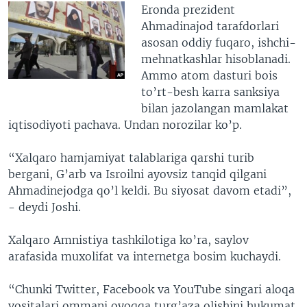
Eronda prezident
Ahmadinajod tarafdorlari
asosan oddiy fuqaro, ishchi-
mehnatkashlar hisoblanadi.
Ammo atom dasturi bois
to’rt-besh karra sanksiya
bilan jazolangan mamlakat
iqtisodiyoti pachava. Undan norozilar ko’p.
“Xalqaro hamjamiyat talablariga qarshi turib
bergani, G’arb va Isroilni ayovsiz tanqid qilgani
Ahmadinejodga qo’l keldi. Bu siyosat davom etadi”,
- deydi Joshi.
Xalqaro Amnistiya tashkilotiga ko’ra, saylov
arafasida muxolifat va internetga bosim kuchaydi.
“Chunki Twitter, Facebook va YouTube singari aloqa
vositalari ommani oyoqqa turg’aza olishini hukumat