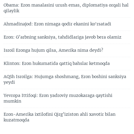
Obama: Eron masalasini urush emas, diplomatiya orqali hal
qilaylik
Ahmadinajod: Eron nimaga qodir ekanini ko'rsatadi
Eron: G’arbning sanksiya, tahdidlariga javob bera olamiz
Isroil Eronga hujum qilsa, Amerika nima deydi?
Klinton: Eron hukumatida qattiq bahslar ketmoqda
AQSh Isroilga: Hujumga shoshmang, Eron boshini sanksiya
yeydi
Yevropa Ittifoqi: Eron yadroviy muzokaraga qaytishi
mumkin
Eron-Amerika ixtilofini Qirg’iziston ahli xavotir bilan
kuzatmoqda