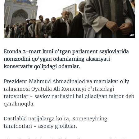
VIDEO
ODNOKLASSNIKI
XABARLAR SURATLARDA
TELEGRAM
TWITTER
SOUNDCLOUD
VOA
Eronda 2-mart kuni o'tgan parlament saylovlarida
nomzodini qo'ygan odamlarning aksariyati
konservativ qolipdagi odamlar.
Prezident Mahmud Ahmadinajod va mamlakat oliy
rahnamosi Oyatulla Ali Xomeneyi o’rtasidagi
tafovutlar - saylov natijasini hal qiladigan faktor deb
qaralmoqda.
Dastlabki natijalarga ko'ra, Xomeneyining
tarafdorlari - asosiy g'oliblar.