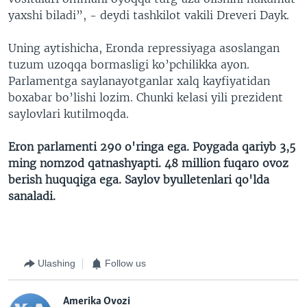
yaxshi biladi”, - deydi tashkilot vakili Dreveri Dayk.
Uning aytishicha, Eronda repressiyaga asoslangan
tuzum uzoqqa bormasligi ko’pchilikka ayon.
Parlamentga saylanayotganlar xalq kayfiyatidan
boxabar bo’lishi lozim. Chunki kelasi yili prezident
saylovlari kutilmoqda.
Eron parlamenti 290 o'ringa ega. Poygada qariyb 3,5
ming nomzod qatnashyapti. 48 million fuqaro ovoz
berish huquqiga ega. Saylov byulletenlari qo'lda
sanaladi.
Ulashing
Follow us
Amerika Ovozi