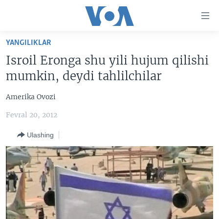
Bosh
sahifaga
boring
Boshiga
YANGILIKLAR
qayting
BOSH SAHIFA
Isroil Eronga shu yili hujum qilishi
Qidiruvga
AMERIKA
mumkin, deydi tahlilchilar
o'ting
MARKAZIY OSIYO
Amerika Ovozi
XALQARO
Fevral 20, 2012
VATANDOSHLAR
Ulashing
MULTIMEDIA
IJTIMOIY TARMOQLAR
AMERIKA MANZARALARI
INGLIZ TILI DARSLARI
XALQARO HAYOT
FACEBOOK
EDITORIAL
VASHINGTON CHOYXONASI
YOUTUBE
MOBIL-SALOM!
INSTAGRAM
Learning English