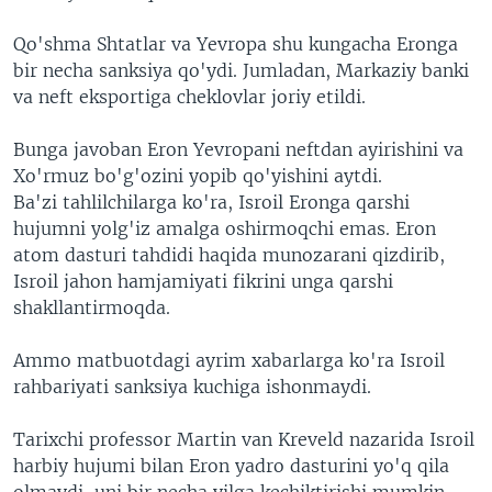
Qo'shma Shtatlar va Yevropa shu kungacha Eronga
bir necha sanksiya qo'ydi. Jumladan, Markaziy banki
va neft eksportiga cheklovlar joriy etildi.
Bunga javoban Eron Yevropani neftdan ayirishini va
Xo'rmuz bo'g'ozini yopib qo'yishini aytdi.
Ba'zi tahlilchilarga ko'ra, Isroil Eronga qarshi
hujumni yolg'iz amalga oshirmoqchi emas. Eron
atom dasturi tahdidi haqida munozarani qizdirib,
Isroil jahon hamjamiyati fikrini unga qarshi
shakllantirmoqda.
Ammo matbuotdagi ayrim xabarlarga ko'ra Isroil
rahbariyati sanksiya kuchiga ishonmaydi.
Tarixchi professor Martin van Kreveld nazarida Isroil
harbiy hujumi bilan Eron yadro dasturini yo'q qila
olmaydi, uni bir necha yilga kechiktirishi mumkin