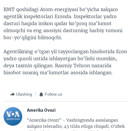
BMT qoshidagi Atom energiyasi bo'yicha xalqaro
agentlik inspektorlari Eronda. Inspektorlar yadro
dasturi haqida imkon qadar ko'proq ma'lumot
olmoqchi va eng asosiysi dasturning harbiy tomoni
bor-yo'qligini bilmoqchi.
Agentlikning o'tgan yil tayyorlangan hisobotida Eron
yadro quroli ustida ishlayotgan bo'lishi mumkin,
deya taxmin qilingan. Rasmiy Tehron nazarida
hisobot noaniq ma'lumotlar asosida ishlangan.
Ulashing
Follow us
Amerika Ovozi
"Amerika Ovozi" - Vashingtonda asoslangan
xalqaro teleradio, 45 tilda efirga chiqadi. O'zbek