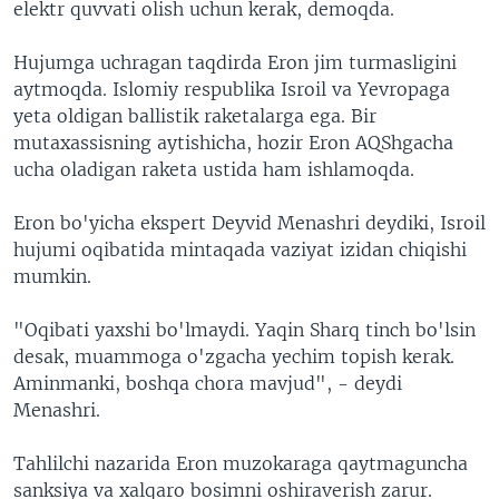
elektr quvvati olish uchun kerak, demoqda.
Hujumga uchragan taqdirda Eron jim turmasligini
aytmoqda. Islomiy respublika Isroil va Yevropaga
yeta oldigan ballistik raketalarga ega. Bir
mutaxassisning aytishicha, hozir Eron AQShgacha
ucha oladigan raketa ustida ham ishlamoqda.
Eron bo'yicha ekspert Deyvid Menashri deydiki, Isroil
hujumi oqibatida mintaqada vaziyat izidan chiqishi
mumkin.
"Oqibati yaxshi bo'lmaydi. Yaqin Sharq tinch bo'lsin
desak, muammoga o'zgacha yechim topish kerak.
Aminmanki, boshqa chora mavjud", - deydi
Menashri.
Tahlilchi nazarida Eron muzokaraga qaytmaguncha
sanksiya va xalqaro bosimni oshiraverish zarur.