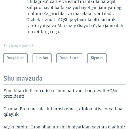
tilidagi ko'rsatuv va eshittirishlarda nafaqat
xalqaro hayot balki siz yashayotgan jamiyatdagi
muhim o'zgarishlar va masalalar yoritiladi.
O'zbek xizmati AQSh poytaxtida olti kishilik
tahririyatga va Markaziy Osiyo bo'ylab jamoatchi
muxbirlarga ega.
This item is part of
Yangiliklar
Ilm-fan
Yaqin Sharq
Siyosat
Shu mavzuda
Eron bilan kelishib olish uchun hali vaqt bor, deydi AQSh
prezidenti
Obama: Eron masalasini urush emas, diplomatiya orqali hal
qilaylik
AQSh Isroilni Eron bilan urushish niyatidan qaytara oladimi?