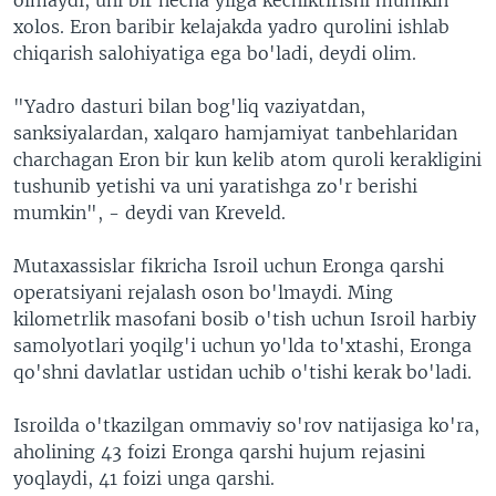
xolos. Eron baribir kelajakda yadro qurolini ishlab
chiqarish salohiyatiga ega bo'ladi, deydi olim.
"Yadro dasturi bilan bog'liq vaziyatdan,
sanksiyalardan, xalqaro hamjamiyat tanbehlaridan
charchagan Eron bir kun kelib atom quroli kerakligini
tushunib yetishi va uni yaratishga zo'r berishi
mumkin", - deydi van Kreveld.
Mutaxassislar fikricha Isroil uchun Eronga qarshi
operatsiyani rejalash oson bo'lmaydi. Ming
kilometrlik masofani bosib o'tish uchun Isroil harbiy
samolyotlari yoqilg'i uchun yo'lda to'xtashi, Eronga
qo'shni davlatlar ustidan uchib o'tishi kerak bo'ladi.
Isroilda o'tkazilgan ommaviy so'rov natijasiga ko'ra,
aholining 43 foizi Eronga qarshi hujum rejasini
yoqlaydi, 41 foizi unga qarshi.