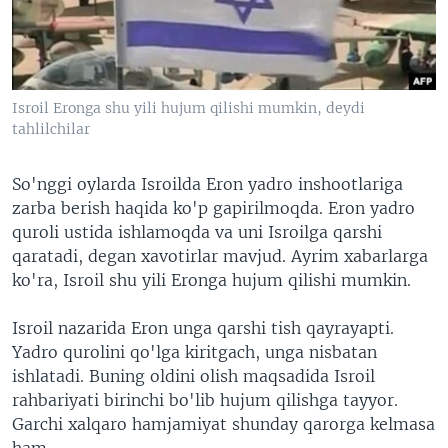
VIDEO
ODNOKLASSNIKI
XABARLAR SURATLARDA
TELEGRAM
TWITTER
Isroil Eronga shu yili hujum qilishi mumkin, deydi
SOUNDCLOUD
VOA
tahlilchilar
So'nggi oylarda Isroilda Eron yadro inshootlariga
zarba berish haqida ko'p gapirilmoqda. Eron yadro
quroli ustida ishlamoqda va uni Isroilga qarshi
qaratadi, degan xavotirlar mavjud. Ayrim xabarlarga
ko'ra, Isroil shu yili Eronga hujum qilishi mumkin.
Isroil nazarida Eron unga qarshi tish qayrayapti.
Yadro qurolini qo'lga kiritgach, unga nisbatan
ishlatadi. Buning oldini olish maqsadida Isroil
rahbariyati birinchi bo'lib hujum qilishga tayyor.
Garchi xalqaro hamjamiyat shunday qarorga kelmasa
ham.