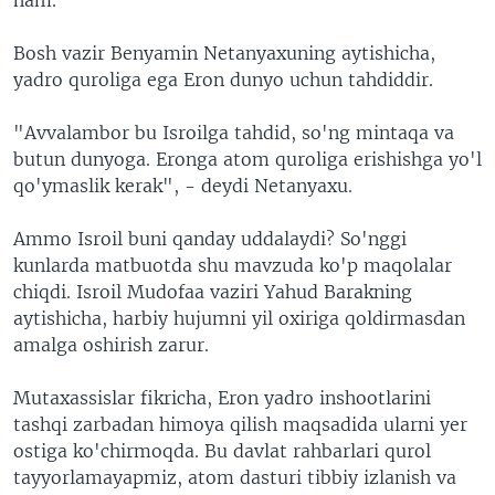
Bosh vazir Benyamin Netanyaxuning aytishicha,
yadro quroliga ega Eron dunyo uchun tahdiddir.
"Avvalambor bu Isroilga tahdid, so'ng mintaqa va
butun dunyoga. Eronga atom quroliga erishishga yo'l
qo'ymaslik kerak", - deydi Netanyaxu.
Ammo Isroil buni qanday uddalaydi? So'nggi
kunlarda matbuotda shu mavzuda ko'p maqolalar
chiqdi. Isroil Mudofaa vaziri Yahud Barakning
aytishicha, harbiy hujumni yil oxiriga qoldirmasdan
amalga oshirish zarur.
Mutaxassislar fikricha, Eron yadro inshootlarini
tashqi zarbadan himoya qilish maqsadida ularni yer
ostiga ko'chirmoqda. Bu davlat rahbarlari qurol
tayyorlamayapmiz, atom dasturi tibbiy izlanish va