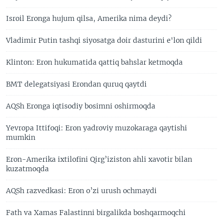
Isroil Eronga hujum qilsa, Amerika nima deydi?
Vladimir Putin tashqi siyosatga doir dasturini e'lon qildi
Klinton: Eron hukumatida qattiq bahslar ketmoqda
BMT delegatsiyasi Erondan quruq qaytdi
AQSh Eronga iqtisodiy bosimni oshirmoqda
Yevropa Ittifoqi: Eron yadroviy muzokaraga qaytishi
mumkin
Eron-Amerika ixtilofini Qirg’iziston ahli xavotir bilan
kuzatmoqda
AQSh razvedkasi: Eron o’zi urush ochmaydi
Fath va Xamas Falastinni birgalikda boshqarmoqchi