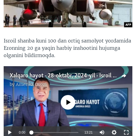
VIDEO
ODNOKLASSNIKI
XABARLAR SURATLARDA
TELEGRAM
TWITTER
SOUNDCLOUD
VOA
Isroil shanba kuni 100 dan ortiq samolyot yordamida
Eronning 20 ga yaqin harbiy inshootini hujumga
olganini bildirmoqda.
Xalqaro hayot - 28-oktabr, 2024-yil - Isroil Eronning javob hujumiga hozirlanmoqda
by
Amerika Ovozi
No media source currently available
0:00
13:21