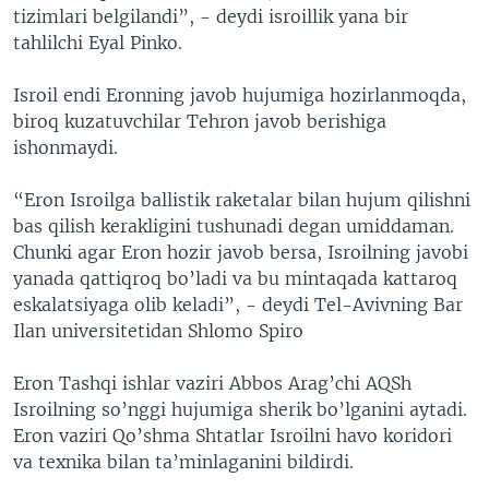
tizimlari belgilandi”, - deydi isroillik yana bir
tahlilchi Eyal Pinko.
Isroil endi Eronning javob hujumiga hozirlanmoqda,
biroq kuzatuvchilar Tehron javob berishiga
ishonmaydi.
“Eron Isroilga ballistik raketalar bilan hujum qilishni
bas qilish kerakligini tushunadi degan umiddaman.
Chunki agar Eron hozir javob bersa, Isroilning javobi
yanada qattiqroq bo’ladi va bu mintaqada kattaroq
eskalatsiyaga olib keladi”, - deydi Tel-Avivning Bar
Ilan universitetidan Shlomo Spiro
Eron Tashqi ishlar vaziri Abbos Arag’chi AQSh
Isroilning so’nggi hujumiga sherik bo’lganini aytadi.
Eron vaziri Qo’shma Shtatlar Isroilni havo koridori
va texnika bilan ta’minlaganini bildirdi.