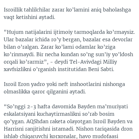
Isroillik tahlilchilar zarar ko’lamini aniq baholashga
vaqt ketishini aytadi.
"Hujum natijalarini ijtimoiy tarmoqlarda ko’rmaysiz.
Ular bazalar ichida ro’y bergan, bazalar esa devorlar
bilan o’ralgan. Zarar ko’lami odamlar ko’ziga
ko’rinmaydi. Bir necha kundan so’ng sun’iy yo’ldosh
orqali ko’rarmiz”, - deydi Tel-Avivdagi Milliy
xavfsizlikni o’rganish institutidan Beni Sabti.
Isroil Eron yadro yoki neft inshootlarini nishonga
olmaslikka qaror qilganini aytadi.
“So’nggi 2-3 hafta davomida Bayden ma’muriyati
eskalatsiyani kuchaytirmaslikni so’rab bosim
qo’ygan. AQShdan raketa olayotgan Isroil Bayden va
Harrisni ranjitishni istamadi. Nishon tariqasida dron
ishlab chiqaruvchi korxonalar, havo mudofaasi