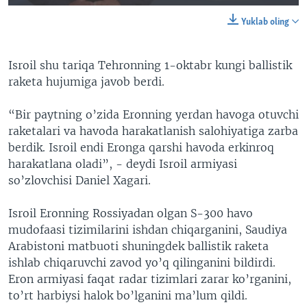
Yuklab oling
Isroil shu tariqa Tehronning 1-oktabr kungi ballistik
raketa hujumiga javob berdi.
“Bir paytning o’zida Eronning yerdan havoga otuvchi
raketalari va havoda harakatlanish salohiyatiga zarba
berdik. Isroil endi Eronga qarshi havoda erkinroq
harakatlana oladi”, - deydi Isroil armiyasi
so’zlovchisi Daniel Xagari.
Isroil Eronning Rossiyadan olgan S-300 havo
mudofaasi tizimilarini ishdan chiqarganini, Saudiya
Arabistoni matbuoti shuningdek ballistik raketa
ishlab chiqaruvchi zavod yo’q qilinganini bildirdi.
Eron armiyasi faqat radar tizimlari zarar ko’rganini,
to’rt harbiysi halok bo’lganini ma’lum qildi.