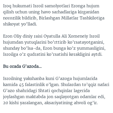
Iroq hukumati Isroil samolyotlari Eronga hujum
qilish uchun uning havo sarhadlariga kirganidan
norozilik bildirib, Birlashgan Millatlar Tashkilotiga
shikoyat yo’lladi.
Eron Oliy diniy raisi Oyatulla Ali Xomeneiy Isroil
hujumdan yutuqlarini bo’rttirib ko’rsatayotganini,
shunday bo’lsa-da, Eron bunga ko’z yummasligini,
Isroilga o’z qudratini ko’rsatishi kerakligini aytdi.
Bu orada G'azoda...
Isroilning yakshanba kuni G’azoga hujumlarida
kamida 45 falastinlik o’lgan. Shulardan to’qqiz nafari
G’azo shahridagi Shtati qochqinlar lagerida
joylashgan maktabda jon saqlayotgan odamlar edi,
20 kishi yaralangan, aksariyatining ahvoli og’ir.