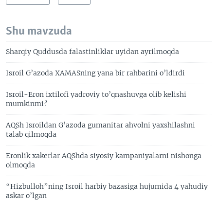
Shu mavzuda
Sharqiy Quddusda falastinliklar uyidan ayrilmoqda
Isroil G’azoda XAMASning yana bir rahbarini o’ldirdi
Isroil-Eron ixtilofi yadroviy to’qnashuvga olib kelishi
mumkinmi?
AQSh Isroildan G’azoda gumanitar ahvolni yaxshilashni
talab qilmoqda
Eronlik xakerlar AQShda siyosiy kampaniyalarni nishonga
olmoqda
“Hizbulloh”ning Isroil harbiy bazasiga hujumida 4 yahudiy
askar o’lgan