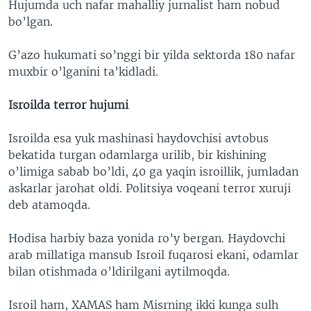
Hujumda uch nafar mahalliy jurnalist ham nobud
bo’lgan.
G’azo hukumati so’nggi bir yilda sektorda 180 nafar
muxbir o’lganini ta’kidladi.
Isroilda terror hujumi
Isroilda esa yuk mashinasi haydovchisi avtobus
bekatida turgan odamlarga urilib, bir kishining
o’limiga sabab bo’ldi, 40 ga yaqin isroillik, jumladan
askarlar jarohat oldi. Politsiya voqeani terror xuruji
deb atamoqda.
Hodisa harbiy baza yonida ro’y bergan. Haydovchi
arab millatiga mansub Isroil fuqarosi ekani, odamlar
bilan otishmada o’ldirilgani aytilmoqda.
Isroil ham, XAMAS ham Misrning ikki kunga sulh