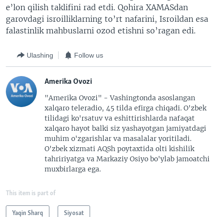
e’lon qilish taklifini rad etdi. Qohira XAMASdan
garovdagi isroilliklarning to’rt nafarini, Isroildan esa
falastinlik mahbuslarni ozod etishni so’ragan edi.
Ulashing
Follow us
Amerika Ovozi
"Amerika Ovozi" - Vashingtonda asoslangan
xalqaro teleradio, 45 tilda efirga chiqadi. O'zbek
tilidagi ko'rsatuv va eshittirishlarda nafaqat
xalqaro hayot balki siz yashayotgan jamiyatdagi
muhim o'zgarishlar va masalalar yoritiladi.
O'zbek xizmati AQSh poytaxtida olti kishilik
tahririyatga va Markaziy Osiyo bo'ylab jamoatchi
muxbirlarga ega.
This item is part of
Yaqin Sharq
Siyosat