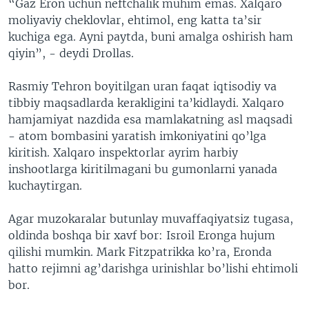
“Gaz Eron uchun neftchalik muhim emas. Xalqaro
moliyaviy cheklovlar, ehtimol, eng katta ta’sir
kuchiga ega. Ayni paytda, buni amalga oshirish ham
qiyin”, - deydi Drollas.
Rasmiy Tehron boyitilgan uran faqat iqtisodiy va
tibbiy maqsadlarda kerakligini ta’kidlaydi. Xalqaro
hamjamiyat nazdida esa mamlakatning asl maqsadi
- atom bombasini yaratish imkoniyatini qo’lga
kiritish. Xalqaro inspektorlar ayrim harbiy
inshootlarga kiritilmagani bu gumonlarni yanada
kuchaytirgan.
Agar muzokaralar butunlay muvaffaqiyatsiz tugasa,
oldinda boshqa bir xavf bor: Isroil Eronga hujum
qilishi mumkin. Mark Fitzpatrikka ko’ra, Eronda
hatto rejimni ag’darishga urinishlar bo’lishi ehtimoli
bor.