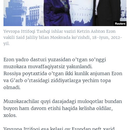
VIDEO
ODNOKLASSNIKI
XABARLAR SURATLARDA
TELEGRAM
TWITTER
Yevropa Ittifoqi Tashqi ishlar vaziri Ketrin Ashton Eron
SOUNDCLOUD
VOA
vakili Said Jaliliy bilan Moskvada ko'rishdi, 18-iyun, 2012-
yil.
Eron yadro dasturi yuzasidan o’tgan so'nggi
muzokara muvaffaqiyatsiz yakunlandi.
Rossiya poytaxtida o’tgan ikki kunlik anjuman Eron
va G’arb o’rtasidagi ziddiyatlarga yechim topa
olmadi.
Muzokarachilar quyi darajadagi muloqotlar bundan
buyon ham davom etishi haqida kelisha oldilar,
xolos.
Yevropa Ittifoqi esa kelasi oy Erondan neft xarid