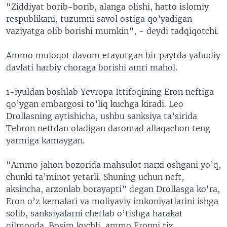
“Ziddiyat borib-borib, alanga olishi, hatto islomiy
respublikani, tuzumni savol ostiga qo’yadigan
vaziyatga olib borishi mumkin”, - deydi tadqiqotchi.
Ammo muloqot davom etayotgan bir paytda yahudiy
davlati harbiy choraga borishi amri mahol.
1-iyuldan boshlab Yevropa Ittifoqining Eron neftiga
qo’ygan embargosi to’liq kuchga kiradi. Leo
Drollasning aytishicha, ushbu sanksiya ta’sirida
Tehron neftdan oladigan daromad allaqachon teng
yarmiga kamaygan.
“Ammo jahon bozorida mahsulot narxi oshgani yo’q,
chunki ta’minot yetarli. Shuning uchun neft,
aksincha, arzonlab borayapti” degan Drollasga ko'ra,
Eron o’z kemalari va moliyaviy imkoniyatlarini ishga
solib, sanksiyalarni chetlab o’tishga harakat
qilmoqda. Bosim kuchli, ammo Eronni tiz