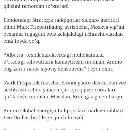
qilishni tamoman to’xtatadi.
Londondagi Strategik tadqiqotlar xalqaro instituti
olimi Mark Fitzpatrikning aytishicha, Moskva yig’ini
besamar tugagani bois kelajakdagi uchrashuvlardan
endi foyda yo’q.
“Albatta, texnik xarakterdagi muhokamalar
o’rtadagi tafovutlarni kamaytirishi mumkin. Ammo
eng zarur narsa siyosiy kelishuvdir” deydi olim.
Mark Fitzpatrik fikricha, Eronni yadro dasturidan voz
kechtirish uchun yanada qattiqroq jazo choralari
qo’llanishi mumkin. Masalan, Eron gaziga embargo.
Ammo Global energiya tadqiqotlari markazi rahbari
Leo Drollas bu fikrga qo’shilmaydi.