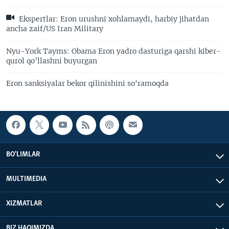
Ekspertlar: Eron urushni xohlamaydi, harbiy jihatdan
ancha zaif/US Iran Military
Nyu-York Tayms: Obama Eron yadro dasturiga qarshi kiber-
qurol qo’llashni buyurgan
Eron sanksiyalar bekor qilinishini so'ramoqda
BO'LIMLAR
MULTIMEDIA
XIZMATLAR
BIZ HAQIMIZDA