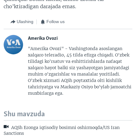
cho’ktiradigan darajada emas.
Ulashing
Follow us
Amerika Ovozi
"Amerika Ovozi" - Vashingtonda asoslangan
xalqaro teleradio, 45 tilda efirga chiqadi. O'zbek
tilidagi ko'rsatuv va eshittirishlarda nafaqat
xalqaro hayot balki siz yashayotgan jamiyatdagi
muhim o'zgarishlar va masalalar yoritiladi.
O'zbek xizmati AQSh poytaxtida olti kishilik
tahririyatga va Markaziy Osiyo bo'ylab jamoatchi
muxbirlarga ega.
Shu mavzuda
AQSh Eronga iqtisodiy bosimni oshirmoqda/US Iran
Sanctions