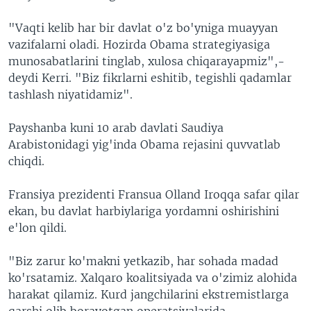
"Vaqti kelib har bir davlat o'z bo'yniga muayyan
vazifalarni oladi. Hozirda Obama strategiyasiga
munosabatlarini tinglab, xulosa chiqarayapmiz",-
deydi Kerri. "Biz fikrlarni eshitib, tegishli qadamlar
tashlash niyatidamiz".
Payshanba kuni 10 arab davlati Saudiya
Arabistonidagi yig'inda Obama rejasini quvvatlab
chiqdi.
Fransiya prezidenti Fransua Olland Iroqqa safar qilar
ekan, bu davlat harbiylariga yordamni oshirishini
e'lon qildi.
"Biz zarur ko'makni yetkazib, har sohada madad
ko'rsatamiz. Xalqaro koalitsiyada va o'zimiz alohida
harakat qilamiz. Kurd jangchilarini ekstremistlarga
qarshi olib borayotgan operatsiyalarida