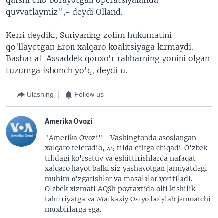
quvvatlaymiz",- deydi Olland.
Kerri deydiki, Suriyaning zolim hukumatini
qo'llayotgan Eron xalqaro koalitsiyaga kirmaydi.
Bashar al-Assaddek qonxo'r rahbarning yonini olgan
tuzumga ishonch yo'q, deydi u.
Ulashing
Follow us
Amerika Ovozi
"Amerika Ovozi" - Vashingtonda asoslangan
xalqaro teleradio, 45 tilda efirga chiqadi. O'zbek
tilidagi ko'rsatuv va eshittirishlarda nafaqat
xalqaro hayot balki siz yashayotgan jamiyatdagi
muhim o'zgarishlar va masalalar yoritiladi.
O'zbek xizmati AQSh poytaxtida olti kishilik
tahririyatga va Markaziy Osiyo bo'ylab jamoatchi
muxbirlarga ega.