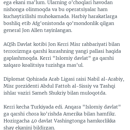
ega ekani ma'lum. Ularning o'choqlari havodan
nishonga olinmoqda va bu operatsiyalar ham
kuchaytirilishi muhokamada. Harbiy harakatlarga
boshliq etib Afg'onistonda qo'mondonlik qilgan
general Jon Allen tayinlangan.
AQSh Davlat kotibi Jon Kerri Misr rahbariyati bilan
terrorizmga qarshi kurashning yangi pallasi haqida
gaplashmoqda. Kerri "Islomiy davlat" ga qarshi
xalqaro koalitsiya tuzishga mas'ul.
Diplomat Qohirada Arab Ligasi raisi Nabil al-Arabiy,
Misr prezidenti Abdul Fattoh al-Sissiy va Tashqi
ishlar vaziri Sameh Shukriy bilan muloqotda.
Kerri kecha Turkiyada edi. Anqara "Islomiy davlat"
ga qarshi chora ko'rishda Amerika bilan hamfikr.
Hozirgacha 40 davlat Vashingtonga hamkorlikka
shay ekanini bildirgan.