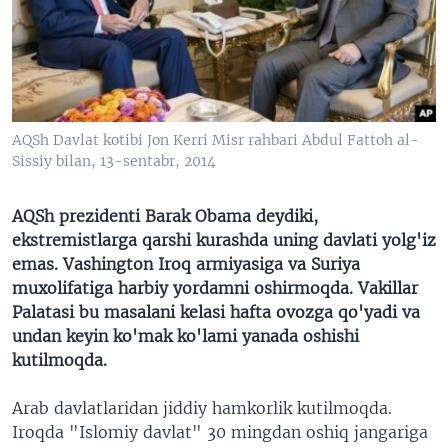
VIDEO
ODNOKLASSNIKI
XABARLAR SURATLARDA
TELEGRAM
TWITTER
SOUNDCLOUD
VOA
AQSh Davlat kotibi Jon Kerri Misr rahbari Abdul Fattoh al-
Sissiy bilan, 13-sentabr, 2014
AQSh prezidenti Barak Obama deydiki,
ekstremistlarga qarshi kurashda uning davlati yolg'iz
emas. Vashington Iroq armiyasiga va Suriya
muxolifatiga harbiy yordamni oshirmoqda. Vakillar
Palatasi bu masalani kelasi hafta ovozga qo'yadi va
undan keyin ko'mak ko'lami yanada oshishi
kutilmoqda.
Arab davlatlaridan jiddiy hamkorlik kutilmoqda.
Iroqda "Islomiy davlat" 30 mingdan oshiq jangariga