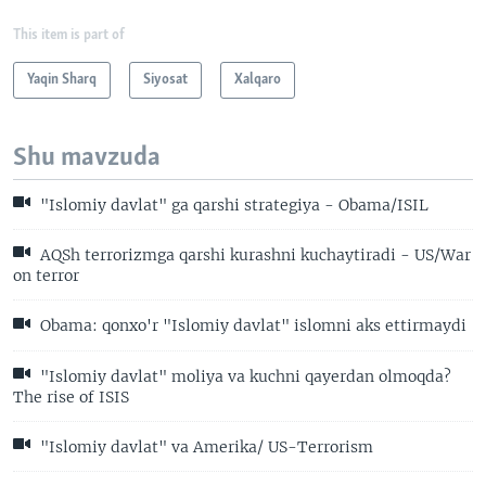
This item is part of
Yaqin Sharq
Siyosat
Xalqaro
Shu mavzuda
"Islomiy davlat" ga qarshi strategiya - Obama/ISIL
AQSh terrorizmga qarshi kurashni kuchaytiradi - US/War
on terror
Obama: qonxo'r "Islomiy davlat" islomni aks ettirmaydi
"Islomiy davlat" moliya va kuchni qayerdan olmoqda?
The rise of ISIS
"Islomiy davlat" va Amerika/ US-Terrorism