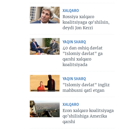
XALQARO
Rossiya xalqaro
koalitsiyaga qo'shilsin,
deydi Jon Kerri
YAQIN SHARQ
40 dan oshiq davlat
"Islomiy davlat" ga
qarshi xalqaro
koalitsiyada
YAQIN SHARQ
"Islomiy davlat" ingliz
mahbusni qatl etgan
XALQARO
Eron xalqaro koalitsiyaga
qo’shilishiga Amerika
qarshi