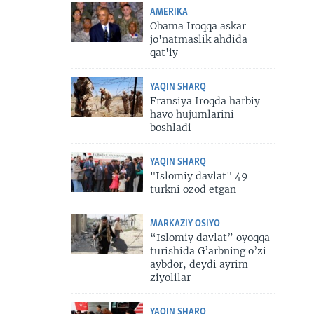
AMERIKA
Obama Iroqqa askar
jo'natmaslik ahdida
qat'iy
YAQIN SHARQ
Fransiya Iroqda harbiy
havo hujumlarini
boshladi
YAQIN SHARQ
"Islomiy davlat" 49
turkni ozod etgan
MARKAZIY OSIYO
“Islomiy davlat” oyoqqa
turishida G’arbning o’zi
aybdor, deydi ayrim
ziyolilar
YAQIN SHARQ