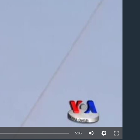
able
5:05