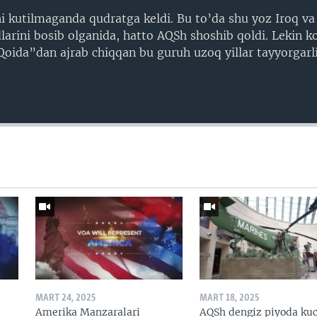
i kutilmaganda qudratga keldi. Bu to’da shu yoz Iroq va
arini bosib olganida, hatto AQSh shoshib qoldi. Lekin ko’
-Qoida”dan ajrab chiqqan bu guruh uzoq yillar tayyorgarl
MART 24, 2025
MART 18, 2025
Amerika Manzaralari
AQSh dengiz piyoda kuc