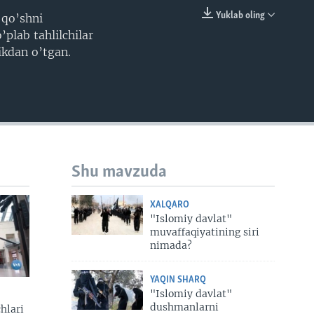
Yuklab oling
 qo’shni
EMBED
plab tahlilchilar
ikdan o’tgan.
Shu mavzuda
XALQARO
"Islomiy davlat"
muvaffaqiyatining siri
nimada?
YAQIN SHARQ
"Islomiy davlat"
dushmanlarni
hlari