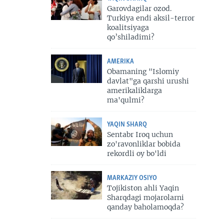
Garovdagilar ozod.
Turkiya endi aksil-terror
koalitsiyaga
qo’shiladimi?
AMERIKA
Obamaning "Islomiy
davlat"ga qarshi urushi
amerikaliklarga
ma'qulmi?
YAQIN SHARQ
Sentabr Iroq uchun
zo'ravonliklar bobida
rekordli oy bo'ldi
MARKAZIY OSIYO
Tojikiston ahli Yaqin
Sharqdagi mojarolarni
qanday baholamoqda?