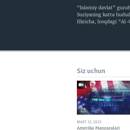
“Islomiy davlat” guruh
Suriyaning katta hududl
fikricha, Iroqdagi “Al
Siz uchun
MART 31, 2025
Amerika Manzaralari