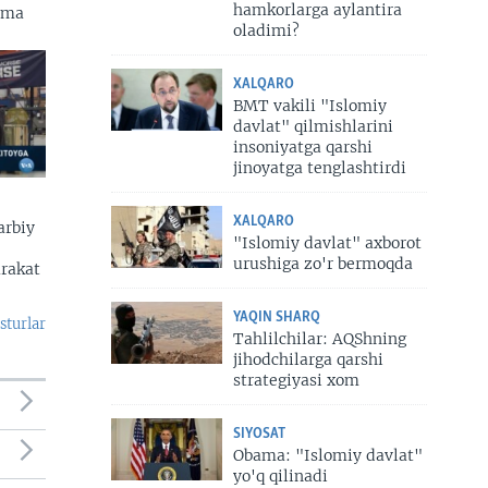
hamkorlarga aylantira
zma
oladimi?
XALQARO
BMT vakili "Islomiy
davlat" qilmishlarini
insoniyatga qarshi
jinoyatga tenglashtirdi
XALQARO
arbiy
"Islomiy davlat" axborot
urushiga zo'r bermoqda
arakat
YAQIN SHARQ
sturlar
Tahlilchilar: AQShning
jihodchilarga qarshi
strategiyasi xom
SIYOSAT
Obama: "Islomiy davlat"
yo'q qilinadi