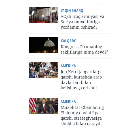
YAQIN SHARQ
AQSh Iroq armiyasi va
Suriya muxolifatiga
yordamni oshiradi
XALQARO
Kongress Obamaning
takliflariga nima deydi?
AMERIKA
Jon Kerri jangarilarga
qarshi kurashda arab
davlatlari bilan
kelishuvga erishdi
AMERIKA
Muxolifat Obamaning
"Islomiy davlat" ga
qarshi strategiyasiga
shubha bilan qaraydi