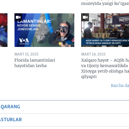
muzeyida yangi ko’rga
MART 15, 2025
MART 14, 2025
Florida lamantinlari
Xalqaro hayot - AQSh h
hayotidan lavha
va tijoriy kemasozlikda
Xitoyga yetib olishga h
qilyapti
Barcha da
 QARANG
ASTURLAR