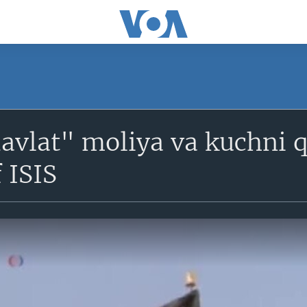
davlat" moliya va kuchni
f ISIS