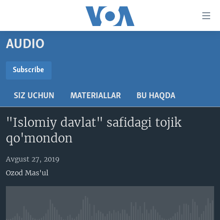
Bosh
sahifaga
boring
Boshiga
AUDIO
qayting
BOSH SAHIFA
Qidiruvga
AMERIKA
Subscribe
o'ting
SUBSCRIBE
MARKAZIY OSIYO
SIZ UCHUN
MATERIALLAR
BU HAQDA
XALQARO
Obuna bo'ling
"Islomiy davlat" safidagi tojik
VATANDOSHLAR
qo'mondon
MULTIMEDIA
IJTIMOIY TARMOQLAR
AMERIKA MANZARALARI
Avgust 27, 2019
Ozod Mas'ul
INGLIZ TILI DARSLARI
XALQARO HAYOT
FACEBOOK
EDITORIAL
VASHINGTON CHOYXONASI
YOUTUBE
MOBIL-SALOM!
INSTAGRAM
Learning English