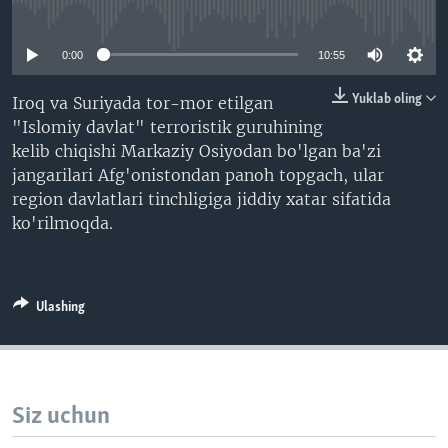
No media source currently available
VIDEO
ODNOKLASSNIKI
XABARLAR SURATLARDA
TELEGRAM
0:00
10:55
TWITTER
Yuklab oling
Iroq va Suriyada tor-mor etilgan
"Islomiy davlat" terroristik guruhining
SOUNDCLOUD
VOA
kelib chiqishi Markaziy Osiyodan bo'lgan ba'zi
jangarilari Afg'onistondan panoh topgach, ular
region davlatlari tinchligiga jiddiy xatar sifatida
ko'rilmoqda.
Ulashing
Siz uchun