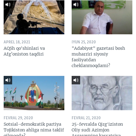
APREL 18, 2021
IYUN 25, 2020
AQSh qo'shinlari va
"Adabiyot" gazetasi bosh
Afg’oniston taqdiri
muharriri siyosiy
faoliyatdan
cheklanmoqdami?
FEVRAL 29, 2020
FEVRAL 21, 2020
Sotsial-demokratik partiya
25-fevralda Qirgʻiziston
Tojikiston ahliga nima taklif
Oliy sudi Azimjon
qilmoqda?
Asqarovning kassatsiya