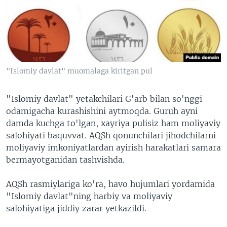
VIDEO
ODNOKLASSNIKI
XABARLAR SURATLARDA
TELEGRAM
TWITTER
SOUNDCLOUD
VOA
"Islomiy davlat" muomalaga kiritgan pul
"Islomiy davlat" yetakchilari G'arb bilan so'nggi
odamigacha kurashishini aytmoqda. Guruh ayni
damda kuchga to'lgan, xayriya pulisiz ham moliyaviy
salohiyati baquvvat. AQSh qonunchilari jihodchilarni
moliyaviy imkoniyatlardan ayirish harakatlari samara
bermayotganidan tashvishda.
AQSh rasmiylariga ko'ra, havo hujumlari yordamida
"Islomiy davlat"ning harbiy va moliyaviy
salohiyatiga jiddiy zarar yetkazildi.