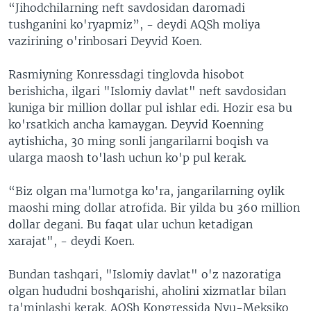
“Jihodchilarning neft savdosidan daromadi
tushganini ko'ryapmiz”, - deydi AQSh moliya
vazirining o'rinbosari Deyvid Koen.
Rasmiyning Konressdagi tinglovda hisobot
berishicha, ilgari "Islomiy davlat" neft savdosidan
kuniga bir million dollar pul ishlar edi. Hozir esa bu
ko'rsatkich ancha kamaygan. Deyvid Koenning
aytishicha, 30 ming sonli jangarilarni boqish va
ularga maosh to'lash uchun ko'p pul kerak.
“Biz olgan ma'lumotga ko'ra, jangarilarning oylik
maoshi ming dollar atrofida. Bir yilda bu 360 million
dollar degani. Bu faqat ular uchun ketadigan
xarajat", - deydi Koen.
Bundan tashqari, "Islomiy davlat" o'z nazoratiga
olgan hududni boshqarishi, aholini xizmatlar bilan
ta'minlashi kerak. AQSh Kongressida Nyu-Meksiko