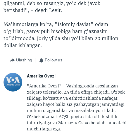
qilganmi, deb so'rasangiz, yo'q deb javob
berishadi", - deydi Levit.
Ma'lumotlarga ko'ra, "Islomiy davlat" odam
o'g'irlab, garov puli hisobiga ham g'aznasini
to'ldirmoqda. Joriy yilda shu yo'l bilan 20 million
dollar ishlangan.
Ulashing
Follow us
Amerika Ovozi
"Amerika Ovozi" - Vashingtonda asoslangan
xalqaro teleradio, 45 tilda efirga chiqadi. O'zbek
tilidagi ko'rsatuv va eshittirishlarda nafaqat
xalqaro hayot balki siz yashayotgan jamiyatdagi
muhim o'zgarishlar va masalalar yoritiladi.
O'zbek xizmati AQSh poytaxtida olti kishilik
tahririyatga va Markaziy Osiyo bo'ylab jamoatchi
muxbirlarga ega.