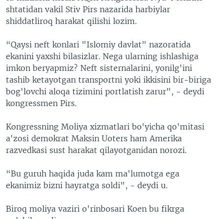
shtatidan vakil Stiv Pirs nazarida harbiylar
shiddatliroq harakat qilishi lozim.
“Qaysi neft konlari "Islomiy davlat" nazoratida
ekanini yaxshi bilasizlar. Nega ularning ishlashiga
imkon beryapmiz? Neft sisternalarini, yonilg'ini
tashib ketayotgan transportni yoki ikkisini bir-biriga
bog'lovchi aloqa tizimini portlatish zarur", - deydi
kongressmen Pirs.
Kongressning Moliya xizmatlari bo'yicha qo'mitasi
a'zosi demokrat Maksin Uoters ham Amerika
razvedkasi sust harakat qilayotganidan norozi.
“Bu guruh haqida juda kam ma'lumotga ega
ekanimiz bizni hayratga soldi", - deydi u.
Biroq moliya vaziri o'rinbosari Koen bu fikrga