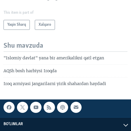
This item is part of
Yaqin Sharq
Xalqaro
Shu mavzuda
"Islomiy davlat" yana bir amerikalikni qatl etgan
AQSh bosh harbiysi Iroqda
Iroq armiyasi jangarilarni yirik shahardan haydadi
BO'LIMLAR