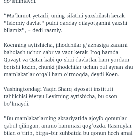
qo'shilmaydi.
“Ma'lumot yetarli, uning sifatini yaxshilash kerak.
"Islomiy davlat" pulni qanday qilayotganini yaxshi
bilamiz", - dedi rasmiy.
Koenning aytishicha, jihodchilar g'aznasiga zararni
baholash uchun sabr va vaqt kerak. Iroq hamda
Quvayt va Qatar kabi qo'shni davlatlar ham yordam
berishi lozim, chunki jihodchilar uchun pul aynan shu
mamlakatlar orqali ham o'tmoqda, deydi Koen.
Vashingtondagi Yaqin Sharq siyosati instituti
tahlilchisi Metyu Levitning aytishicha, bu oson
bo'lmaydi.
"Bu mamlakatlarning aksariyatida ajoyib qonunlar
qabul qilingan, ammo hammasi qog'ozda. Rasmiylar
bilan o'tirib, birga-bir suhbatda bu qonun hech amal