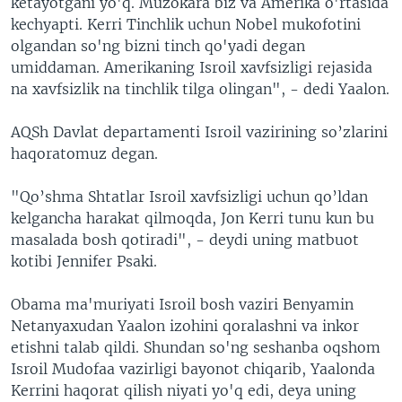
ketayotgani yo'q. Muzokara biz va Amerika o'rtasida
kechyapti. Kerri Tinchlik uchun Nobel mukofotini
olgandan so'ng bizni tinch qo'yadi degan
umiddaman. Amerikaning Isroil xavfsizligi rejasida
na xavfsizlik na tinchlik tilga olingan", - dedi Yaalon.
AQSh Davlat departamenti Isroil vazirining so’zlarini
haqoratomuz degan.
"Qo’shma Shtatlar Isroil xavfsizligi uchun qo’ldan
kelgancha harakat qilmoqda, Jon Kerri tunu kun bu
masalada bosh qotiradi", - deydi uning matbuot
kotibi Jennifer Psaki.
Obama ma'muriyati Isroil bosh vaziri Benyamin
Netanyaxudan Yaalon izohini qoralashni va inkor
etishni talab qildi. Shundan so'ng seshanba oqshom
Isroil Mudofaa vazirligi bayonot chiqarib, Yaalonda
Kerrini haqorat qilish niyati yo'q edi, deya uning