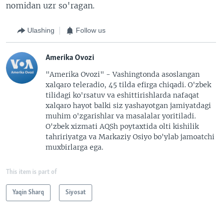
nomidan uzr so'ragan.
Ulashing
Follow us
Amerika Ovozi
"Amerika Ovozi" - Vashingtonda asoslangan
xalqaro teleradio, 45 tilda efirga chiqadi. O'zbek
tilidagi ko'rsatuv va eshittirishlarda nafaqat
xalqaro hayot balki siz yashayotgan jamiyatdagi
muhim o'zgarishlar va masalalar yoritiladi.
O'zbek xizmati AQSh poytaxtida olti kishilik
tahririyatga va Markaziy Osiyo bo'ylab jamoatchi
muxbirlarga ega.
This item is part of
Yaqin Sharq
Siyosat