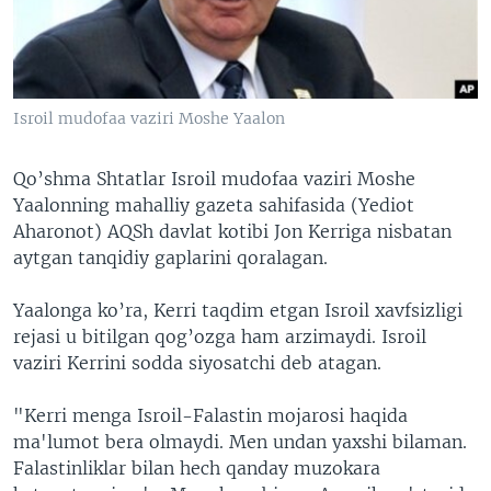
VIDEO
ODNOKLASSNIKI
XABARLAR SURATLARDA
TELEGRAM
TWITTER
Isroil mudofaa vaziri Moshe Yaalon
SOUNDCLOUD
VOA
Qo’shma Shtatlar Isroil mudofaa vaziri Moshe
Yaalonning mahalliy gazeta sahifasida (Yediot
Aharonot) AQSh davlat kotibi Jon Kerriga nisbatan
aytgan tanqidiy gaplarini qoralagan.
Yaalonga ko’ra, Kerri taqdim etgan Isroil xavfsizligi
rejasi u bitilgan qog’ozga ham arzimaydi. Isroil
vaziri Kerrini sodda siyosatchi deb atagan.
"Kerri menga Isroil-Falastin mojarosi haqida
ma'lumot bera olmaydi. Men undan yaxshi bilaman.
Falastinliklar bilan hech qanday muzokara