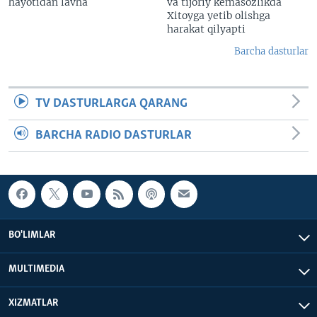
hayotidan lavha
va tijoriy kemasozlikda
Xitoyga yetib olishga
harakat qilyapti
Barcha dasturlar
TV DASTURLARGA QARANG
BARCHA RADIO DASTURLAR
BO'LIMLAR
MULTIMEDIA
XIZMATLAR