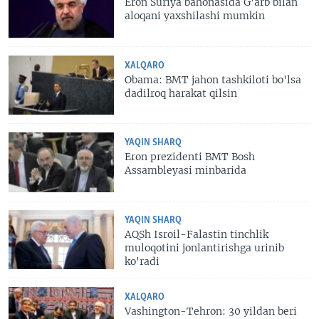
Eron Suriya bahonasida G'arb bilan
aloqani yaxshilashi mumkin
XALQARO
Obama: BMT jahon tashkiloti bo'lsa
dadilroq harakat qilsin
YAQIN SHARQ
Eron prezidenti BMT Bosh
Assambleyasi minbarida
YAQIN SHARQ
AQSh Isroil-Falastin tinchlik
muloqotini jonlantirishga urinib
ko'radi
XALQARO
Vashington-Tehron: 30 yildan beri