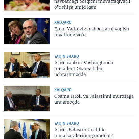
navbatdagi bosqichi muvaffaqiyatli
o'tishiga umid kam
XALQARO
Eron: Yadroviy inshootlarni yopish
niyatimiz yo’q
YAQIN SHARQ
Isroil rahbari Vashingtonda
prezident Obama bilan
uchrashmoqda
XALQARO
Obama Isroil va Falastinni murosaga
undamoqda
YAQIN SHARQ
Isroil-Falastin tinchlik
muzokaralarining muddati