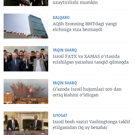
uzaytirilishi mumkin
XALQARO
AQSh Eronning BMTdagi yangi
elchisiga viza bermaydi
YAQIN SHARQ
Isroil FATX va XAMAS o'rtasida
erishilgan yarashni tanqid qilmoqda
YAQIN SHARQ
G’azoda Isroil hujumlari 100 dan
ortiq kishini o'ldirgan
SIYOSAT
Isroil bosh vaziri Vashingtonga taklif
etilganidan Oq uy bexabar