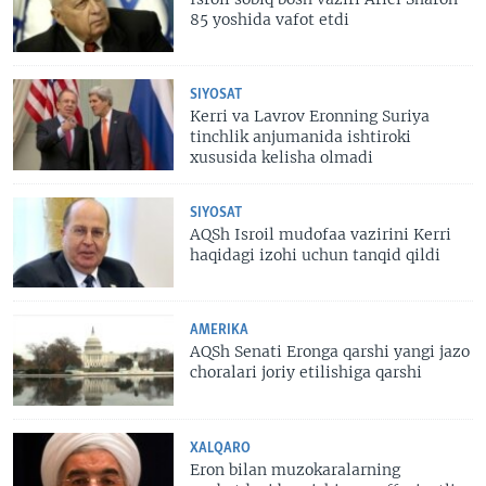
85 yoshida vafot etdi
SIYOSAT
Kerri va Lavrov Eronning Suriya
tinchlik anjumanida ishtiroki
xususida kelisha olmadi
SIYOSAT
AQSh Isroil mudofaa vazirini Kerri
haqidagi izohi uchun tanqid qildi
AMERIKA
AQSh Senati Eronga qarshi yangi jazo
choralari joriy etilishiga qarshi
XALQARO
Eron bilan muzokaralarning