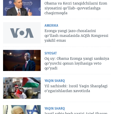
Obama va Kerri tanqidchilarni Eron
siyosatini qo'llab-quvvatlashga
chaqirmoqda
AMERIKA
Eronga yangi jazo choralarini
qo'llash masalasida AQSh Kongressi
yakdil emas
SIYOSAT
Oq uy: Obama Eronga yangi sanksiya
qo'yuvchi qonun loyihasiga veto
qo'yadi
YAQIN SHARQ
Yil sarhisobi: Isroil Yaqin Sharqdagi
o'zgarishlardan xavotirda
YAQIN SHARQ
Isroil sobiq bosh vaziri Ariel Sharon