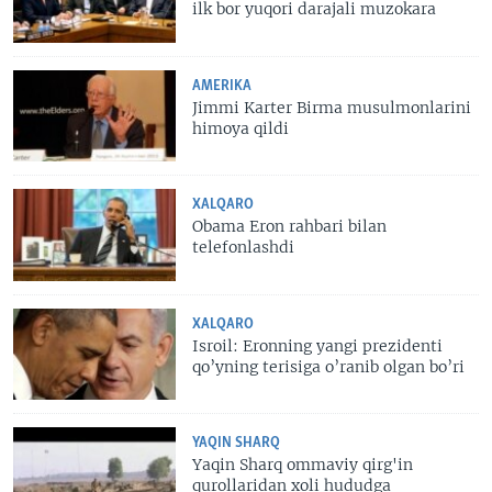
ilk bor yuqori darajali muzokara
AMERIKA
Jimmi Karter Birma musulmonlarini
himoya qildi
XALQARO
Obama Eron rahbari bilan
telefonlashdi
XALQARO
Isroil: Eronning yangi prezidenti
qo’yning terisiga o’ranib olgan bo’ri
YAQIN SHARQ
Yaqin Sharq ommaviy qirg'in
qurollaridan xoli hududga