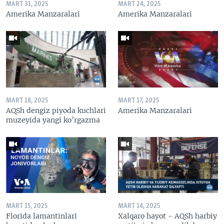
MART 31, 2025
MART 24, 2025
Amerika Manzaralari
Amerika Manzaralari
MART 18, 2025
MART 17, 2025
AQSh dengiz piyoda kuchlari
Amerika Manzaralari
muzeyida yangi ko’rgazma
MART 15, 2025
MART 14, 2025
Florida lamantinlari
Xalqaro hayot - AQSh harbiy