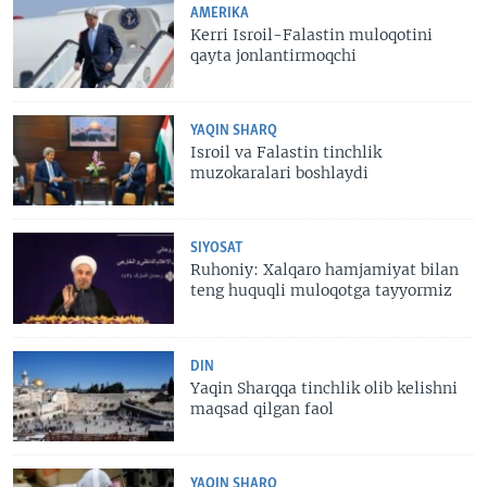
AMERIKA
Kerri Isroil-Falastin muloqotini
qayta jonlantirmoqchi
YAQIN SHARQ
Isroil va Falastin tinchlik
muzokaralari boshlaydi
SIYOSAT
Ruhoniy: Xalqaro hamjamiyat bilan
teng huquqli muloqotga tayyormiz
DIN
Yaqin Sharqqa tinchlik olib kelishni
maqsad qilgan faol
YAQIN SHARQ