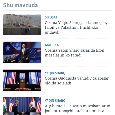
Shu mavzuda
SIYOSAT
Obama Yaqin Sharqqa otlanmoqda,
Isroil va Falastinni tinchlikka
undaydi
AMERIKA
Obama Yaqin Sharq safarida Eron
masalasini ko'taradi
YAQIN SHARQ
Obama Quddusda yahudiy talabalar
oldida so'zladi
YAQIN SHARQ
AQSh Isroil-Falastin muzokaralarini
jonlantirmoqchi, arablar umidsiz