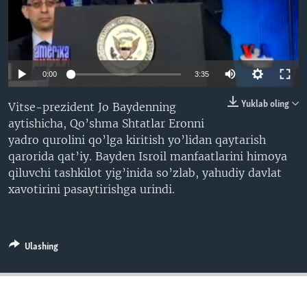
VIDEO
ODNOKLASSNIKI
XABARLAR SURATLARDA
TELEGRAM
TWITTER
0:00
3:35
SOUNDCLOUD
VOA
Yuklab oling
Vitse-prezident Jo Baydenning
aytishicha, Qo’shma Shtatlar Eronni
yadro qurolini qo’lga kiritish yo’lidan qaytarish
qarorida qat’iy. Bayden Isroil manfaatlarini himoya
qiluvchi tashkilot yig’inida so’zlab, yahudiy davlat
xavotirini pasaytirishga urindi.
Ulashing