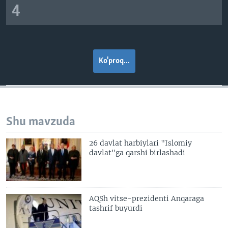
4
Ko'proq...
Shu mavzuda
26 davlat harbiylari "Islomiy
davlat"ga qarshi birlashadi
AQSh vitse-prezidenti Anqaraga
tashrif buyurdi