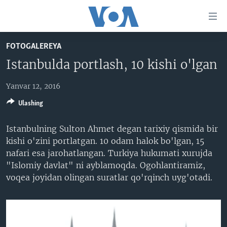
Bosh
sahifaga
boring
Boshiga
FOTOGALEREYA
qayting
BOSH SAHIFA
Istanbulda portlash, 10 kishi o'lgan
Qidiruvga
AMERIKA
o'ting
Yanvar 12, 2016
MARKAZIY OSIYO
Ulashing
XALQARO
VATANDOSHLAR
Istanbulning Sulton Ahmet degan tarixiy qismida bir
kishi o'zini portlatgan. 10 odam halok bo'lgan, 15
MULTIMEDIA
nafari esa jarohatlangan. Turkiya hukumati xurujda
IJTIMOIY TARMOQLAR
AMERIKA MANZARALARI
"Islomiy davlat" ni ayblamoqda. Ogohlantiramiz,
voqea joyidan olingan suratlar qo'rqinch uyg'otadi.
INGLIZ TILI DARSLARI
XALQARO HAYOT
FACEBOOK
EDITORIAL
VASHINGTON CHOYXONASI
YOUTUBE
MOBIL-SALOM!
INSTAGRAM
Learning English