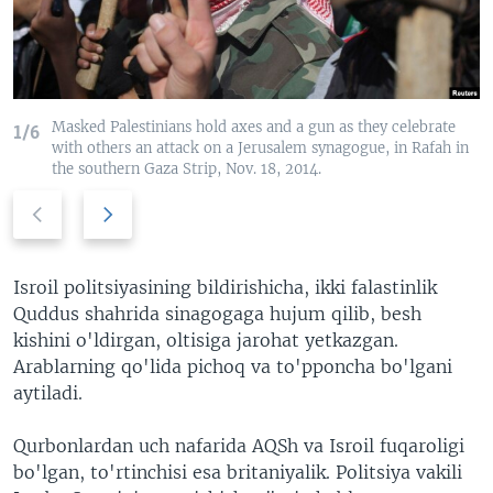
VIDEO
ODNOKLASSNIKI
XABARLAR SURATLARDA
TELEGRAM
TWITTER
Masked Palestinians hold axes and a gun as they celebrate
1/6
SOUNDCLOUD
VOA
with others an attack on a Jerusalem synagogue, in Rafah in
the southern Gaza Strip, Nov. 18, 2014.
Previous
Next
slide
slide
Isroil politsiyasining bildirishicha, ikki falastinlik
Quddus shahrida sinagogaga hujum qilib, besh
kishini o'ldirgan, oltisiga jarohat yetkazgan.
Arablarning qo'lida pichoq va to'pponcha bo'lgani
aytiladi.
Qurbonlardan uch nafarida AQSh va Isroil fuqaroligi
bo'lgan, to'rtinchisi esa britaniyalik. Politsiya vakili