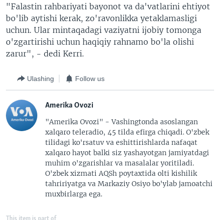
"Falastin rahbariyati bayonot va da'vatlarini ehtiyot
bo'lib aytishi kerak, zo'ravonlikka yetaklamasligi
uchun. Ular mintaqadagi vaziyatni ijobiy tomonga
o'zgartirishi uchun haqiqiy rahnamo bo'la olishi
zarur", - dedi Kerri.
Ulashing
Follow us
Amerika Ovozi
"Amerika Ovozi" - Vashingtonda asoslangan
xalqaro teleradio, 45 tilda efirga chiqadi. O'zbek
tilidagi ko'rsatuv va eshittirishlarda nafaqat
xalqaro hayot balki siz yashayotgan jamiyatdagi
muhim o'zgarishlar va masalalar yoritiladi.
O'zbek xizmati AQSh poytaxtida olti kishilik
tahririyatga va Markaziy Osiyo bo'ylab jamoatchi
muxbirlarga ega.
This item is part of