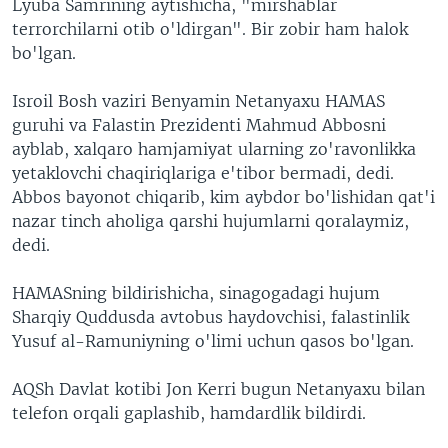
Lyuba Samrining aytishicha, "mirshablar
terrorchilarni otib o'ldirgan". Bir zobir ham halok
bo'lgan.
Isroil Bosh vaziri Benyamin Netanyaxu HAMAS
guruhi va Falastin Prezidenti Mahmud Abbosni
ayblab, xalqaro hamjamiyat ularning zo'ravonlikka
yetaklovchi chaqiriqlariga e'tibor bermadi, dedi.
Abbos bayonot chiqarib, kim aybdor bo'lishidan qat'i
nazar tinch aholiga qarshi hujumlarni qoralaymiz,
dedi.
HAMASning bildirishicha, sinagogadagi hujum
Sharqiy Quddusda avtobus haydovchisi, falastinlik
Yusuf al-Ramuniyning o'limi uchun qasos bo'lgan.
AQSh Davlat kotibi Jon Kerri bugun Netanyaxu bilan
telefon orqali gaplashib, hamdardlik bildirdi.