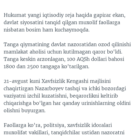
Hukumat yangi iqtisodiy reja haqida gapirar ekan,
davlat siyosatini tanqid qilgan muxolif faollarga
nisbatan bosim ham kuchaymoqda.
Tanga qiymatining davlat nazoratidan ozod qilinishi
mamlakat aholisi uchun kutilmagan qaror bo'ldi.
Tanga keskin arzonlagan, 100 AQSh dollari bahosi
1800 dan 2500 tangaga ko'tarilgan.
21-avgust kuni Xavfsizlik Kengashi majlisini
chaqirtirgan Nazarboyev tashqi va ichki bozordagi
vaziyatni izchil kuzatishni, beqarorlikni keltirib
chiqarishga bo'lgan har qanday urinishlarning oldini
olishni buyurgan.
Faollarga ko'ra, politsiya, xavfsizlik idoralari
muxolifat vakillari, tanqidchilar ustidan nazoratni