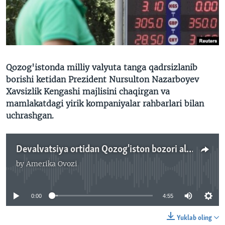
VIDEO
ODNOKLASSNIKI
XABARLAR SURATLARDA
TELEGRAM
TWITTER
SOUNDCLOUD
VOA
Qozog'istonda milliy valyuta tanga qadrsizlanib
borishi ketidan Prezident Nursulton Nazarboyev
Xavsizlik Kengashi majlisini chaqirgan va
mamlakatdagi yirik kompaniyalar rahbarlari bilan
uchrashgan.
Devalvatsiya ortidan Qozog'iston bozori alg'ov-dalg'ov - Malik Mansur
by
Amerika Ovozi
No media source currently available
0:00
4:55
Yuklab oling