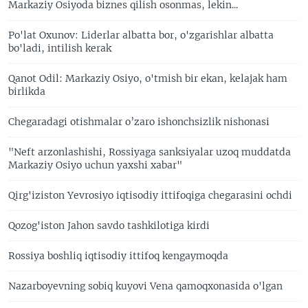
Markaziy Osiyoda biznes qilish osonmas, lekin...
Po'lat Oxunov: Liderlar albatta bor, o'zgarishlar albatta
bo'ladi, intilish kerak
Qanot Odil: Markaziy Osiyo, o'tmish bir ekan, kelajak ham
birlikda
Chegaradagi otishmalar o’zaro ishonchsizlik nishonasi
"Neft arzonlashishi, Rossiyaga sanksiyalar uzoq muddatda
Markaziy Osiyo uchun yaxshi xabar"
Qirg'iziston Yevrosiyo iqtisodiy ittifoqiga chegarasini ochdi
Qozog'iston Jahon savdo tashkilotiga kirdi
Rossiya boshliq iqtisodiy ittifoq kengaymoqda
Nazarboyevning sobiq kuyovi Vena qamoqxonasida o'lgan