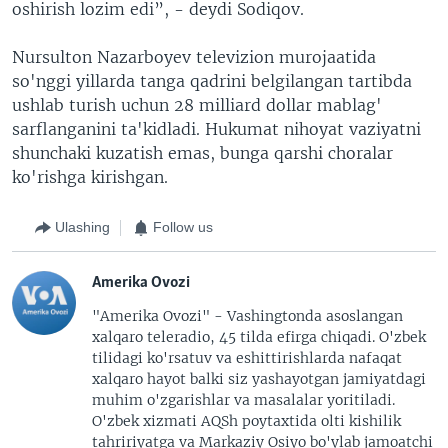
oshirish lozim edi”, - deydi Sodiqov.
Nursulton Nazarboyev televizion murojaatida
so'nggi yillarda tanga qadrini belgilangan tartibda
ushlab turish uchun 28 milliard dollar mablag'
sarflanganini ta'kidladi. Hukumat nihoyat vaziyatni
shunchaki kuzatish emas, bunga qarshi choralar
ko'rishga kirishgan.
Ulashing
Follow us
Amerika Ovozi
"Amerika Ovozi" - Vashingtonda asoslangan
xalqaro teleradio, 45 tilda efirga chiqadi. O'zbek
tilidagi ko'rsatuv va eshittirishlarda nafaqat
xalqaro hayot balki siz yashayotgan jamiyatdagi
muhim o'zgarishlar va masalalar yoritiladi.
O'zbek xizmati AQSh poytaxtida olti kishilik
tahririyatga va Markaziy Osiyo bo'ylab jamoatchi