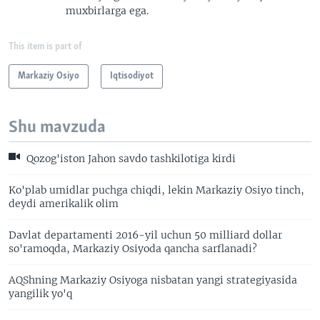
muxbirlarga ega.
This item is part of
Markaziy Osiyo
Iqtisodiyot
Shu mavzuda
Qozog'iston Jahon savdo tashkilotiga kirdi
Ko'plab umidlar puchga chiqdi, lekin Markaziy Osiyo tinch,
deydi amerikalik olim
Davlat departamenti 2016-yil uchun 50 milliard dollar
so'ramoqda, Markaziy Osiyoda qancha sarflanadi?
AQShning Markaziy Osiyoga nisbatan yangi strategiyasida
yangilik yo'q