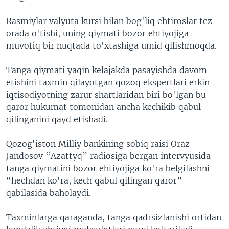
Rasmiylar valyuta kursi bilan bog'liq ehtiroslar tez
orada o'tishi, uning qiymati bozor ehtiyojiga
muvofiq bir nuqtada to'xtashiga umid qilishmoqda.
Tanga qiymati yaqin kelajakda pasayishda davom
etishini taxmin qilayotgan qozoq ekspertlari erkin
iqtisodiyotning zarur shartlaridan biri bo'lgan bu
qaror hukumat tomonidan ancha kechikib qabul
qilinganini qayd etishadi.
Qozog'iston Milliy bankining sobiq raisi Oraz
Jandosov “Azattyq” radiosiga bergan intervyusida
tanga qiymatini bozor ehtiyojiga ko'ra belgilashni
“hechdan ko'ra, kech qabul qilingan qaror”
qabilasida baholaydi.
Taxminlarga qaraganda, tanga qadrsizlanishi ortidan