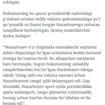
oshirgan.
Hukumatning bu qarori prezidentlik saylovidagi
g'alabasi ortidan milliy valyuta qadrsizlanishiga yo'l
qo'ymaslik va'dasini bergan Nazarboyevga nisbatan
tanqidlarni kuchaytirgan. Qozoq muxolifatchisi
Aydos Sodiqov:
“Nazarboyev o'z chiqishida mamlakatda vaziyatni
izdan chiqarishga bo'lgan urinisharni keskin bartaraf
etishga ko'rsatma berdi. Bu allaqachon natijlarini
ham bermoqda, bugun hukumatning ashaddiy
tanqidchilaridan biri bo'lgan Narimbayev hibsga
olindi. Uning aybi esa valyuta siyosati uchun
Nazarboyevni tanqid qilib kelayotgani edi. Gap
shundaki, Nazarboyev aprel oyida prezidenlikka
qayta saylangach, tanga qiymatini tushirmaslik,
buning uchun barcha choralar ko'rilishini va'da
bergan edi”.