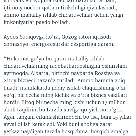
kundalik ehtiyoj mahsulotlari narxi ko'tariladi,
ijtimoiy nochor qatlam tirikchiligi qiyinlashadi,
ammo mahalliy ishlab chiqaruvchilar uchun yangi
imkoniyatlar paydo bo'ladi.
Aydos Sodiqovga ko'ra, Qozog'iston iqtisodi
xomashyo, energoresurslar eksportiga qaram.
“Hukumat go'yo bu qaror mahalliy ichlab
chiqaruvchilarning raqobatbardoshligini oshirishini
aytmoqda. Albatta, birinchi navbatda Rossiya va
Xitoy biznesi nazarda tutiladi. Ammo hamma aniq
biladi, mamlakatda jiddiy ishlab chiqarishning o'zi
yo'q, bir necha ming kichik va o'rta biznes vakillari
bordir. Biroq bir necha ming kishi uchun 17 million
aholi taqdirini bu tarzda xavfga qo'yish noto'g'ri.
Agar tangani erkinlashtirmoqchi bo'lsa, buni 15 yillar
avval qilish kerak edi. Yoki buni aholiga zarar
yetkazmaydigan tarzda bosqichma-bosqich amalga