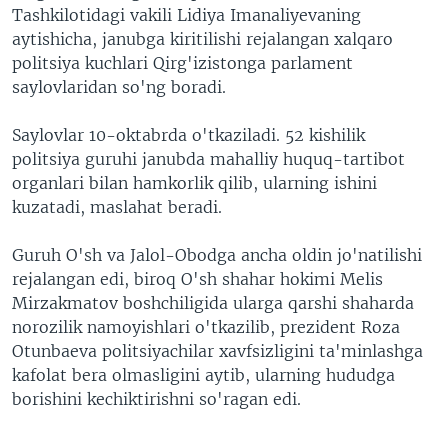
Tashkilotidagi vakili Lidiya Imanaliyevaning
VIDEO
ODNOKLASSNIKI
aytishicha, janubga kiritilishi rejalangan xalqaro
XABARLAR SURATLARDA
TELEGRAM
politsiya kuchlari Qirg'izistonga parlament
saylovlaridan so'ng boradi.
TWITTER
SOUNDCLOUD
VOA
Saylovlar 10-oktabrda o'tkaziladi. 52 kishilik
politsiya guruhi janubda mahalliy huquq-tartibot
organlari bilan hamkorlik qilib, ularning ishini
kuzatadi, maslahat beradi.
Guruh O'sh va Jalol-Obodga ancha oldin jo'natilishi
rejalangan edi, biroq O'sh shahar hokimi Melis
Mirzakmatov boshchiligida ularga qarshi shaharda
norozilik namoyishlari o'tkazilib, prezident Roza
Otunbaeva politsiyachilar xavfsizligini ta'minlashga
kafolat bera olmasligini aytib, ularning hududga
borishini kechiktirishni so'ragan edi.