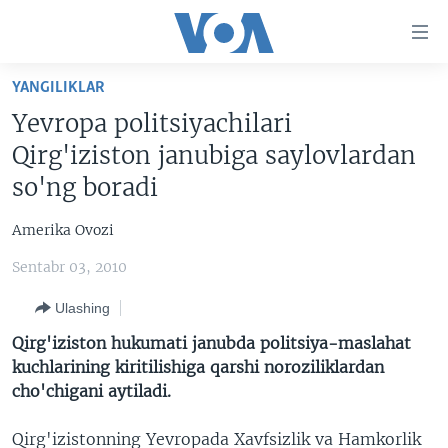
Bosh
sahifaga
boring
Boshiga
YANGILIKLAR
qayting
BOSH SAHIFA
Yevropa politsiyachilari
Qidiruvga
AMERIKA
Qirg'iziston janubiga saylovlardan
o'ting
MARKAZIY OSIYO
so'ng boradi
XALQARO
Amerika Ovozi
VATANDOSHLAR
Sentabr 03, 2010
MULTIMEDIA
Ulashing
IJTIMOIY TARMOQLAR
AMERIKA MANZARALARI
Qirg'iziston hukumati janubda politsiya-maslahat
INGLIZ TILI DARSLARI
XALQARO HAYOT
FACEBOOK
kuchlarining kiritilishiga qarshi noroziliklardan
cho'chigani aytiladi.
EDITORIAL
VASHINGTON CHOYXONASI
YOUTUBE
MOBIL-SALOM!
INSTAGRAM
Qirg'izistonning Yevropada Xavfsizlik va Hamkorlik
Learning English