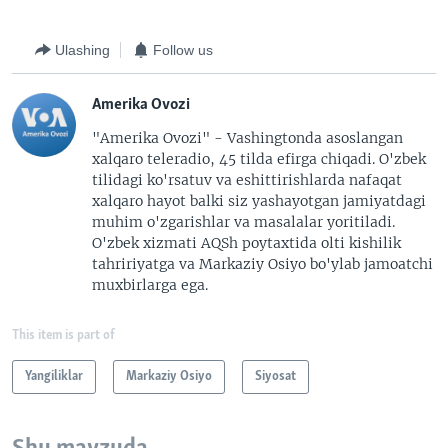
Ulashing
Follow us
Amerika Ovozi
"Amerika Ovozi" - Vashingtonda asoslangan
xalqaro teleradio, 45 tilda efirga chiqadi. O'zbek
tilidagi ko'rsatuv va eshittirishlarda nafaqat
xalqaro hayot balki siz yashayotgan jamiyatdagi
muhim o'zgarishlar va masalalar yoritiladi.
O'zbek xizmati AQSh poytaxtida olti kishilik
tahririyatga va Markaziy Osiyo bo'ylab jamoatchi
muxbirlarga ega.
This item is part of
Yangiliklar
Markaziy Osiyo
Siyosat