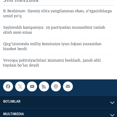
Shu mavzuda
B. Beshimov: Siyosiy elita yangilanmas ekan, o'zgarishlarga
umid yo'q
Saylovoldi kampaniya: 29 partiyadan munosibini tanlab
olish oson emas
Qirg'izistonda milliy komissiya iyun fojiasi yuzasidan
hisobot berdi
Yevropa politsiyachilari xizmatni boshladi, janub ahli
foydasi bo’lar deydi
BO'LIMLAR
MULTIMEDIA