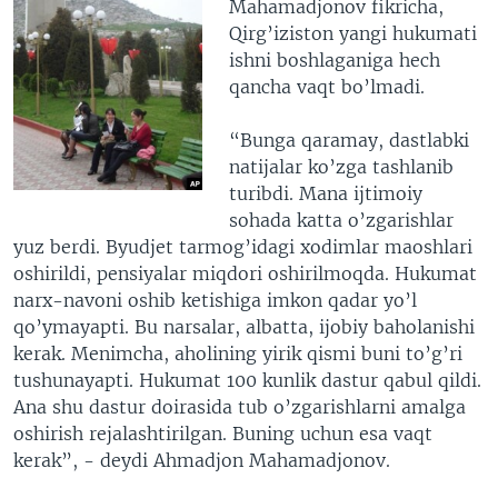
Mahamadjonov fikricha,
Qirg’iziston yangi hukumati
ishni boshlaganiga hech
qancha vaqt bo’lmadi.
“Bunga qaramay, dastlabki
natijalar ko’zga tashlanib
turibdi. Mana ijtimoiy
sohada katta o’zgarishlar
yuz berdi. Byudjet tarmog’idagi xodimlar maoshlari
oshirildi, pensiyalar miqdori oshirilmoqda. Hukumat
narx-navoni oshib ketishiga imkon qadar yo’l
qo’ymayapti. Bu narsalar, albatta, ijobiy baholanishi
kerak. Menimcha, aholining yirik qismi buni to’g’ri
tushunayapti. Hukumat 100 kunlik dastur qabul qildi.
Ana shu dastur doirasida tub o’zgarishlarni amalga
oshirish rejalashtirilgan. Buning uchun esa vaqt
kerak”, - deydi Ahmadjon Mahamadjonov.