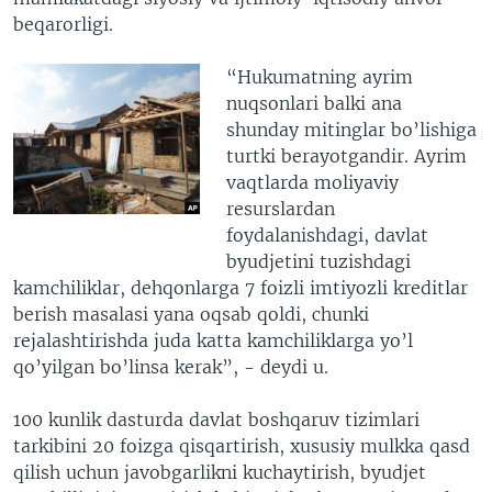
beqarorligi.
“Hukumatning ayrim
nuqsonlari balki ana
shunday mitinglar bo’lishiga
turtki berayotgandir. Ayrim
vaqtlarda moliyaviy
resurslardan
foydalanishdagi, davlat
byudjetini tuzishdagi
kamchiliklar, dehqonlarga 7 foizli imtiyozli kreditlar
berish masalasi yana oqsab qoldi, chunki
rejalashtirishda juda katta kamchiliklarga yo’l
qo’yilgan bo’linsa kerak”, - deydi u.
100 kunlik dasturda davlat boshqaruv tizimlari
tarkibini 20 foizga qisqartirish, xususiy mulkka qasd
qilish uchun javobgarlikni kuchaytirish, byudjet