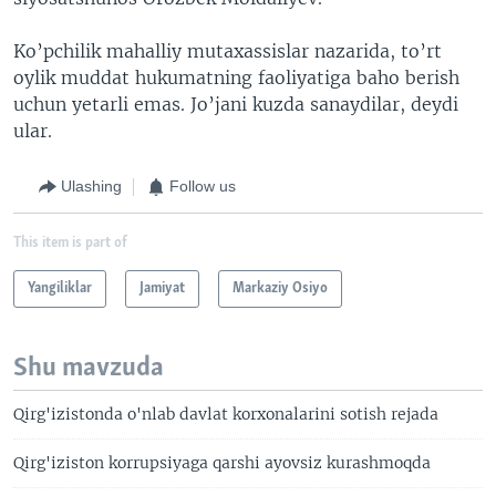
Ko’pchilik mahalliy mutaxassislar nazarida, to’rt
oylik muddat hukumatning faoliyatiga baho berish
uchun yetarli emas. Jo’jani kuzda sanaydilar, deydi
ular.
Ulashing
Follow us
This item is part of
Yangiliklar
Jamiyat
Markaziy Osiyo
Shu mavzuda
Qirg'izistonda o'nlab davlat korxonalarini sotish rejada
Qirg'iziston korrupsiyaga qarshi ayovsiz kurashmoqda