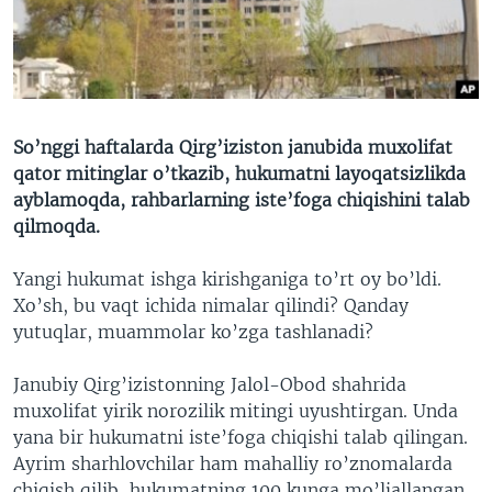
VIDEO
ODNOKLASSNIKI
XABARLAR SURATLARDA
TELEGRAM
TWITTER
SOUNDCLOUD
VOA
So’nggi haftalarda Qirg’iziston janubida muxolifat
qator mitinglar o’tkazib, hukumatni layoqatsizlikda
ayblamoqda, rahbarlarning iste’foga chiqishini talab
qilmoqda.
Yangi hukumat ishga kirishganiga to’rt oy bo’ldi.
Xo’sh, bu vaqt ichida nimalar qilindi? Qanday
yutuqlar, muammolar ko’zga tashlanadi?
Janubiy Qirg’izistonning Jalol-Obod shahrida
muxolifat yirik norozilik mitingi uyushtirgan. Unda
yana bir hukumatni iste’foga chiqishi talab qilingan.
Ayrim sharhlovchilar ham mahalliy ro’znomalarda
chiqish qilib, hukumatning 100 kunga mo’ljallangan