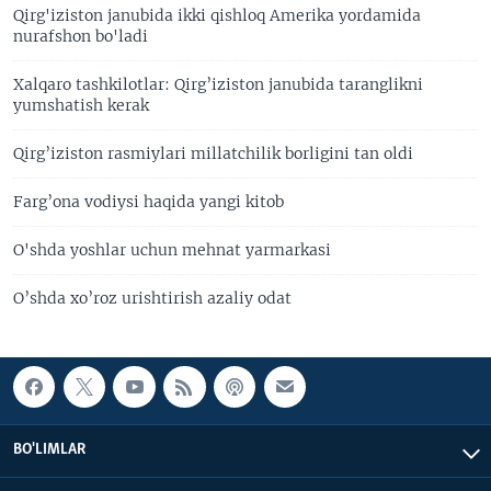
Qirg'iziston janubida ikki qishloq Amerika yordamida
nurafshon bo'ladi
Xalqaro tashkilotlar: Qirg’iziston janubida taranglikni
yumshatish kerak
Qirg’iziston rasmiylari millatchilik borligini tan oldi
Farg’ona vodiysi haqida yangi kitob
O'shda yoshlar uchun mehnat yarmarkasi
O’shda xo’roz urishtirish azaliy odat
BO'LIMLAR