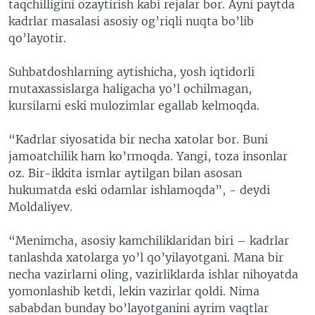
taqchilligini ozaytirish kabi rejalar bor. Ayni paytda
kadrlar masalasi asosiy og’riqli nuqta bo’lib
qo’layotir.
Suhbatdoshlarning aytishicha, yosh iqtidorli
mutaxassislarga haligacha yo’l ochilmagan,
kursilarni eski mulozimlar egallab kelmoqda.
“Kadrlar siyosatida bir necha xatolar bor. Buni
jamoatchilik ham ko’rmoqda. Yangi, toza insonlar
oz. Bir-ikkita ismlar aytilgan bilan asosan
hukumatda eski odamlar ishlamoqda”, - deydi
Moldaliyev.
“Menimcha, asosiy kamchiliklaridan biri – kadrlar
tanlashda xatolarga yo’l qo’yilayotgani. Mana bir
necha vazirlarni oling, vazirliklarda ishlar nihoyatda
yomonlashib ketdi, lekin vazirlar qoldi. Nima
sababdan bunday bo’layotganini ayrim vaqtlar