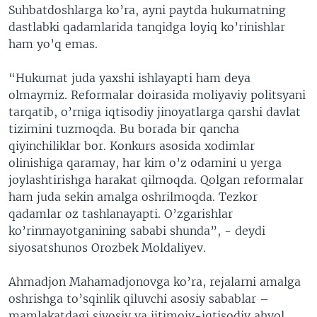
Suhbatdoshlarga ko’ra, ayni paytda hukumatning
dastlabki qadamlarida tanqidga loyiq ko’rinishlar
ham yo’q emas.
“Hukumat juda yaxshi ishlayapti ham deya
olmaymiz. Reformalar doirasida moliyaviy politsyani
tarqatib, o’rniga iqtisodiy jinoyatlarga qarshi davlat
tizimini tuzmoqda. Bu borada bir qancha
qiyinchiliklar bor. Konkurs asosida xodimlar
olinishiga qaramay, har kim o’z odamini u yerga
joylashtirishga harakat qilmoqda. Qolgan reformalar
ham juda sekin amalga oshrilmoqda. Tezkor
qadamlar oz tashlanayapti. O’zgarishlar
ko’rinmayotganining sababi shunda”, - deydi
siyosatshunos Orozbek Moldaliyev.
Ahmadjon Mahamadjonovga ko’ra, rejalarni amalga
oshrishga to’sqinlik qiluvchi asosiy sabablar –
mamlakatdagi siyosiy va ijtimoiy-iqtisodiy ahvol