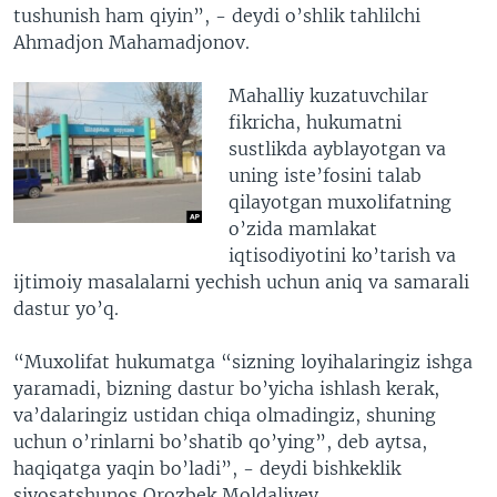
tushunish ham qiyin”, - deydi o’shlik tahlilchi
Ahmadjon Mahamadjonov.
Mahalliy kuzatuvchilar
fikricha, hukumatni
sustlikda ayblayotgan va
uning iste’fosini talab
qilayotgan muxolifatning
o’zida mamlakat
iqtisodiyotini ko’tarish va
ijtimoiy masalalarni yechish uchun aniq va samarali
dastur yo’q.
“Muxolifat hukumatga “sizning loyihalaringiz ishga
yaramadi, bizning dastur bo’yicha ishlash kerak,
va’dalaringiz ustidan chiqa olmadingiz, shuning
uchun o’rinlarni bo’shatib qo’ying”, deb aytsa,
haqiqatga yaqin bo’ladi”, - deydi bishkeklik
siyosatshunos Orozbek Moldaliyev.