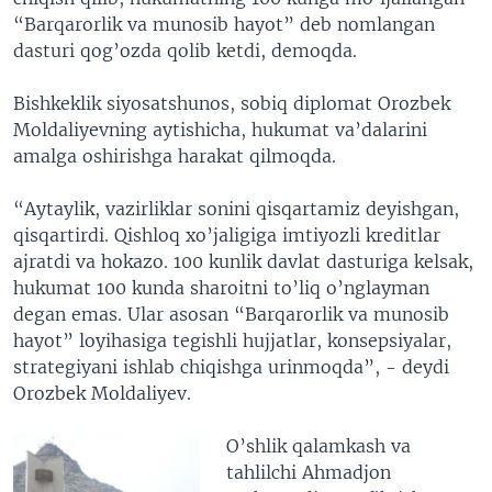
“Barqarorlik va munosib hayot” deb nomlangan
dasturi qog’ozda qolib ketdi, demoqda.
Bishkeklik siyosatshunos, sobiq diplomat Orozbek
Moldaliyevning aytishicha, hukumat va’dalarini
amalga oshirishga harakat qilmoqda.
“Aytaylik, vazirliklar sonini qisqartamiz deyishgan,
qisqartirdi. Qishloq xo’jaligiga imtiyozli kreditlar
ajratdi va hokazo. 100 kunlik davlat dasturiga kelsak,
hukumat 100 kunda sharoitni to’liq o’nglayman
degan emas. Ular asosan “Barqarorlik va munosib
hayot” loyihasiga tegishli hujjatlar, konsepsiyalar,
strategiyani ishlab chiqishga urinmoqda”, - deydi
Orozbek Moldaliyev.
O’shlik qalamkash va
tahlilchi Ahmadjon