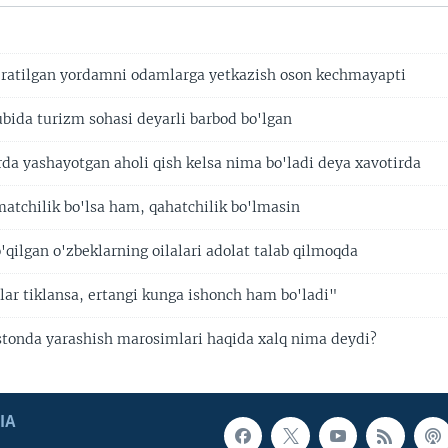
ajratilgan yordamni odamlarga yetkazish oson kechmayapti
ubida turizm sohasi deyarli barbod bo'lgan
rda yashayotgan aholi qish kelsa nima bo'ladi deya xavotirda
matchilik bo'lsa ham, qahatchilik bo'lmasin
qilgan o'zbeklarning oilalari adolat talab qilmoqda
lar tiklansa, ertangi kunga ishonch ham bo'ladi"
istonda yarashish marosimlari haqida xalq nima deydi?
IA