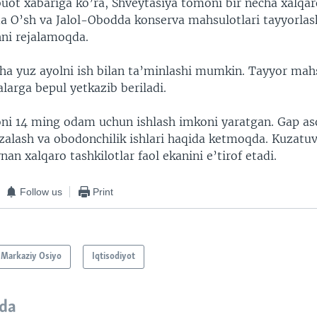
uot xabariga ko’ra, Shveytasiya tomoni bir necha xalqar
kda O’sh va Jalol-Obodda konserva mahsulotlari tayyorla
ni rejalamoqda.
cha yuz ayolni ish bilan ta’minlashi mumkin. Tayyor mah
alarga bepul yetkazib beriladi.
ni 14 ming odam uchun ishlash imkoni yaratgan. Gap a
ozalash va obodonchilik ishlari haqida ketmoqda. Kuzatuv
nan xalqaro tashkilotlar faol ekanini e’tirof etadi.
Follow us
Print
Markaziy Osiyo
Iqtisodiyot
da