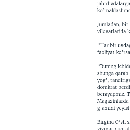
VIDEO
ODNOKLASSNIKI
jabrdiydalarg
ko’maklashmo
XABARLAR SURATLARDA
TELEGRAM
TWITTER
Jumladan, bir
viloyatlarida 
SOUNDCLOUD
“Har bir uyda
faoliyat ko’r
“Buning ichida
shunga qarab 
yog’, tandirig
domkrat berdi
berayapmiz. T
Magazinlarda x
g’amini yeyish
Birgina O’sh 
xizmat nuqtala