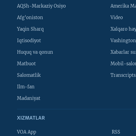
AQSh-Markaziy Osiyo
Amerika Ma
Afg'oniston
Video
Yaqin Sharq
Xalqaro ha
Iqtisodiyot
Vashington
Huquq va qonun
Xabarlar su
Matbuot
Mobil-salo
Salomatlik
Transcripts
Ilm-fan
Madaniyat
XIZMATLAR
VOA App
RSS