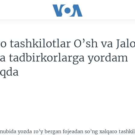
o tashkilotlar O’sh va Jal
a tadbirkorlarga yordam
qda
0
anubida yozda ro’y bergan fojeadan so’ng xalqaro tashkil