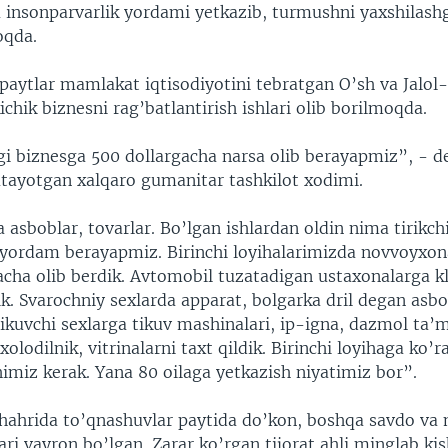
a insonparvarlik yordami yetkazib, turmushni yaxshilash
qda.
 paytlar mamlakat iqtisodiyotini tebratgan O’sh va Jalo
kichik biznesni rag’batlantirish ishlari olib borilmoqda.
gi biznesga 500 dollargacha narsa olib berayapmiz”, - d
satayotgan xalqaro gumanitar tashkilot xodimi.
 asboblar, tovarlar. Bo’lgan ishlardan oldin nima tirikchi
yordam berayapmiz. Birinchi loyihalarimizda novvoyxon
acha olib berdik. Avtomobil tuzatadigan ustaxonalarga kl
k. Svarochniy sexlarda apparat, bolgarka dril degan asbo
ikuvchi sexlarga tikuv mashinalari, ip-igna, dazmol ta’m
olodilnik, vitrinalarni taxt qildik. Birinchi loyihaga ko’r
imiz kerak. Yana 80 oilaga yetkazish niyatimiz bor”.
shahrida to’qnashuvlar paytida do’kon, boshqa savdo va 
ri vayron bo’lgan. Zarar ko’rgan tijorat ahli minglab kis