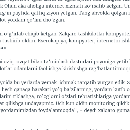
lik Ohun aka aholiga internet xizmati ko’rsatib kelgan. U
irg’in paytida qattiq ziyon yetgan. Tang ahvolda qolgan
lot yordam qo’lini cho’zgan.
o’g’irlab chiqib ketgan. Xalqaro tashkilotlar kompyute
ga tushirib oldim. Kserokopiya, kompyuter, internetni is
kor.
i oziq-ovqat bilan ta’minlash dasturlari poyoniga yetib 
lotlar odamlarni faol ishga kirishishga rag’batlantirmoq
ynida bu yerlarda yemak-ichmak tarqatib yurgan edik. 
, hech qanaqa harakati yo’q ba'zilarning, yordam kutib o’
larini tiklashga, ro’zg’orni o’zlari tebratishlariga yordam
at qilishga undayapmiz. Uch kun oldin monitoring qildik
 yordamimizdan foydalanmoqda”, - deydi xalqaro guman