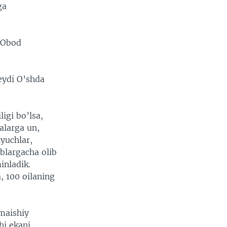
ga
l-Obod
eydi O’shda
ligi bo’lsa,
alarga un,
yuchlar,
blargacha olib
inladik.
a, 100 oilaning
maishiy
hi ekani