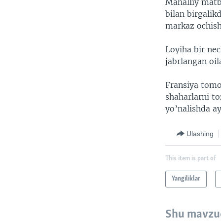
Mahalliy matb
bilan birgali
markaz ochish
Loyiha bir ne
jabrlangan oil
Fransiya tomo
shaharlarni t
yo’nalishda ay
Ulashing
This item is part of
Yangiliklar
Shu mavzu