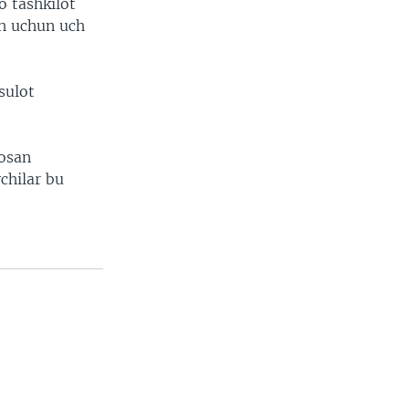
o tashkilot
sh uchun uch
sulot
sosan
chilar bu