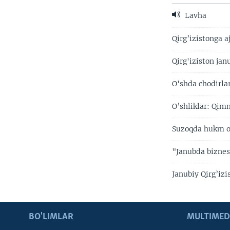
Lavha
Qirg’izistonga 
Qirg'iziston jan
O'shda chodirla
O’shliklar: Qim
Suzoqda hukm o'
"Janubda biznes
Janubiy Qirg’iz
BO'LIMLAR
MULTIMED