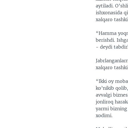
aytiladi. O’sh
ishxonasida q
xalqaro tashki
“Hamma yoqni 
berishdi. Ish
- deydi tabdir
Jabrlanganlarn
xalqaro tashki
“Ikki oy moba
ko’nikib qolib
avvalgi biznes
jonliroq harak
yarmi bizning
xodimi.