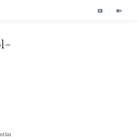
ol-
otlar