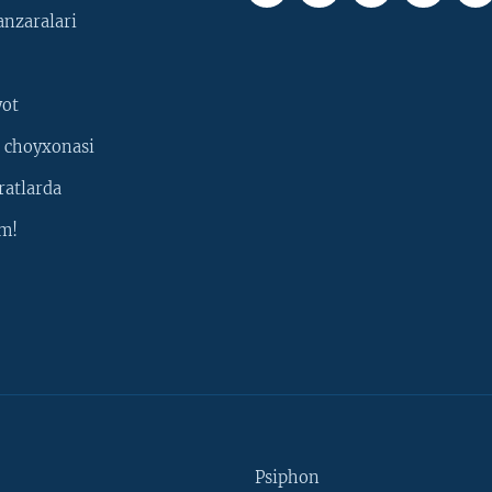
nzaralari
yot
 choyxonasi
ratlarda
m!
Psiphon