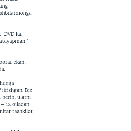
ning
 ishbilarmonga
r, DVD lar
hlatayapman”,
borar ekan,
da.
Shunga
tirishgan. Biz
 berib, ularni
 – 12 oiladan
itar tashkilot