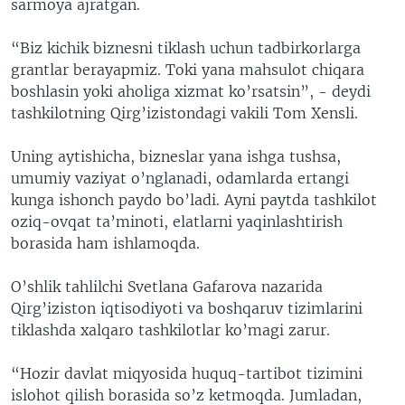
sarmoya ajratgan.
“Biz kichik biznesni tiklash uchun tadbirkorlarga
grantlar berayapmiz. Toki yana mahsulot chiqara
boshlasin yoki aholiga xizmat ko’rsatsin”, - deydi
tashkilotning Qirg’izistondagi vakili Tom Xensli.
Uning aytishicha, bizneslar yana ishga tushsa,
umumiy vaziyat o’nglanadi, odamlarda ertangi
kunga ishonch paydo bo’ladi. Ayni paytda tashkilot
oziq-ovqat ta’minoti, elatlarni yaqinlashtirish
borasida ham ishlamoqda.
O’shlik tahlilchi Svetlana Gafarova nazarida
Qirg’iziston iqtisodiyoti va boshqaruv tizimlarini
tiklashda xalqaro tashkilotlar ko’magi zarur.
“Hozir davlat miqyosida huquq-tartibot tizimini
islohot qilish borasida so’z ketmoqda. Jumladan,