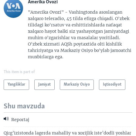
Amerika Ovozi
"Amerika Ovozi" - Vashingtonda asoslangan
xalqaro teleradio, 45 tilda efirga chiqadi. O'zbek
tilidagi ko'rsatuv va eshittirishlarda nafaqat
xalqaro hayot balki siz yashayotgan jamiyatdagi
muhim o'zgarishlar va masalalar yoritiladi.
O'zbek xizmati AQSh poytaxtida olti kishilik
tahririyatga va Markaziy Osiyo bo'ylab jamoatchi
muxbirlarga ega.
This item is part of
Yangiliklar
Jamiyat
Markaziy Osiyo
Iqtisodiyot
Shu mavzuda
Reportaj
Qirg’izistonda lagerda mahalliy va xorijlik iste’dodli yoshlar