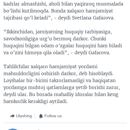
kadrlar almashishi, aholi bilan yaqinroq muomalada
bo’lishi kutilmoqda. Bunda xalqaro hamjamiyat
tajribasi qo’l keladi”, - deydi Svetlana Gafarova.
“Ikkinchidan, jamiyatning huquqiy tarbiyasiga,
savodxonligiga urg’u bermoq darkor. Chunki
huquqini bilgan odam o’zgalar huquqini ham biladi
va o’zini himoya qila oladi”, - deydi Gafarova.
Tahlilchilar xalqaro hamjamiyat yordami
mahsuldorligini oshirish darkor, deb hisoblaydi.
Loyihalar bir-birini takrorlamasligi va haqiqatan
yordamga muhtoj qatlamlarga yetib borishi zarur,
deydi ular. Bu borada mahalliy idoralar bilan keng
hamkorlik kerakligi aytiladi.
Ulashing
Follow us