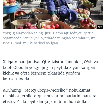
VIDEO
ODNOKLASSNIKI
XABARLAR SURATLARDA
TELEGRAM
TWITTER
SOUNDCLOUD
VOA
Yozgi g'alayondan so'ng Qirg'iziston iqtisodiyoti qattiq
oqsamoqda, janubiy viloyatlarda minglab odamlar uysiz,
ishsiz, mol-mulki barbod bo'lgan.
Xalqaro hamjamiyat Qirg’iziston janubida, O’sh va
Jalol-Obodda yozgi qirg’in paytida ziyon ko’rgan
kichik va o’rta biznesni tiklashda yordam
ko’rsatmoqda.
AQShning “Mercy Corps-Mersiko” nohukumat
tashkiloti etnik to’qnashuvlar oqibatlarini bartaraf
etish yo’lida loyihalarga jami 6 million dollar