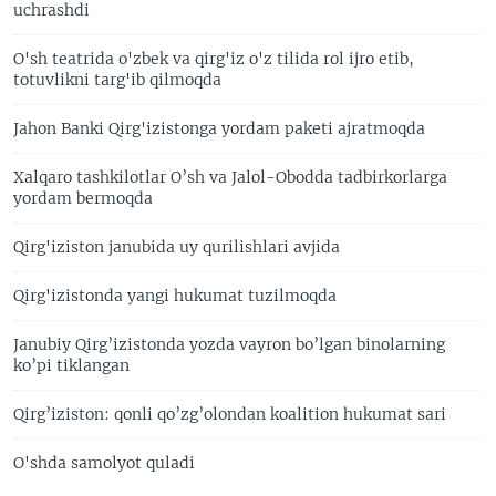
uchrashdi
O'sh teatrida o'zbek va qirg'iz o'z tilida rol ijro etib,
totuvlikni targ'ib qilmoqda
Jahon Banki Qirg'izistonga yordam paketi ajratmoqda
Xalqaro tashkilotlar O’sh va Jalol-Obodda tadbirkorlarga
yordam bermoqda
Qirg'iziston janubida uy qurilishlari avjida
Qirg'izistonda yangi hukumat tuzilmoqda
Janubiy Qirg’izistonda yozda vayron bo’lgan binolarning
ko’pi tiklangan
Qirg’iziston: qonli qo’zg’olondan koalition hukumat sari
O'shda samolyot quladi