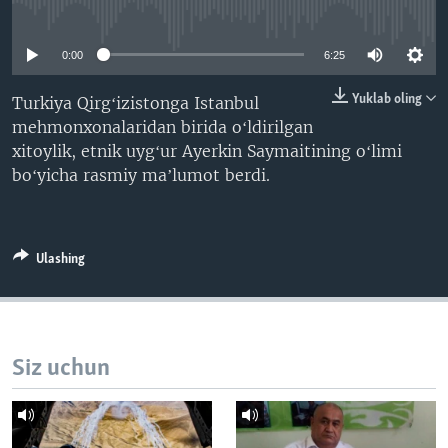
No media source currently available
VIDEO
ODNOKLASSNIKI
XABARLAR SURATLARDA
TELEGRAM
0:00
6:25
TWITTER
Yuklab oling
Turkiya Qirgʻizistonga Istanbul
mehmonxonalaridan birida oʻldirilgan
SOUNDCLOUD
VOA
xitoylik, etnik uygʻur Ayerkin Saymaitining oʻlimi
boʻyicha rasmiy maʼlumot berdi.
Ulashing
Siz uchun