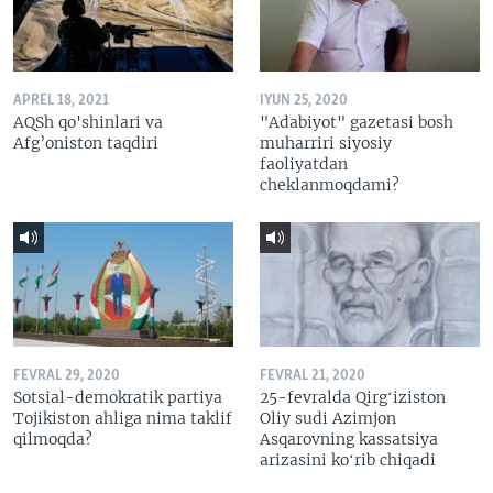
APREL 18, 2021
IYUN 25, 2020
AQSh qo'shinlari va
"Adabiyot" gazetasi bosh
Afg’oniston taqdiri
muharriri siyosiy
faoliyatdan
cheklanmoqdami?
FEVRAL 29, 2020
FEVRAL 21, 2020
Sotsial-demokratik partiya
25-fevralda Qirgʻiziston
Tojikiston ahliga nima taklif
Oliy sudi Azimjon
qilmoqda?
Asqarovning kassatsiya
arizasini koʻrib chiqadi