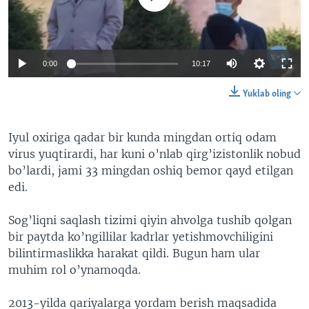
0:00
10:17
Yuklab oling
Iyul oxiriga qadar bir kunda mingdan ortiq odam
virus yuqtirardi, har kuni o’nlab qirg’izistonlik nobud
bo’lardi, jami 33 mingdan oshiq bemor qayd etilgan
edi.
Sog’liqni saqlash tizimi qiyin ahvolga tushib qolgan
bir paytda ko’ngillilar kadrlar yetishmovchiligini
bilintirmaslikka harakat qildi. Bugun ham ular
muhim rol o’ynamoqda.
2013-yilda qariyalarga yordam berish maqsadida