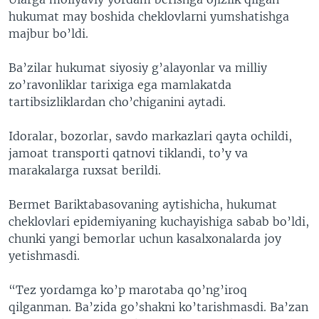
hukumat may boshida cheklovlarni yumshatishga
majbur bo’ldi.
Ba’zilar hukumat siyosiy g’alayonlar va milliy
zo’ravonliklar tarixiga ega mamlakatda
tartibsizliklardan cho’chiganini aytadi.
Idoralar, bozorlar, savdo markazlari qayta ochildi,
jamoat transporti qatnovi tiklandi, to’y va
marakalarga ruxsat berildi.
Bermet Bariktabasovaning aytishicha, hukumat
cheklovlari epidemiyaning kuchayishiga sabab bo’ldi,
chunki yangi bemorlar uchun kasalxonalarda joy
yetishmasdi.
“Tez yordamga ko’p marotaba qo’ng’iroq
qilganman. Ba’zida go’shakni ko’tarishmasdi. Ba’zan