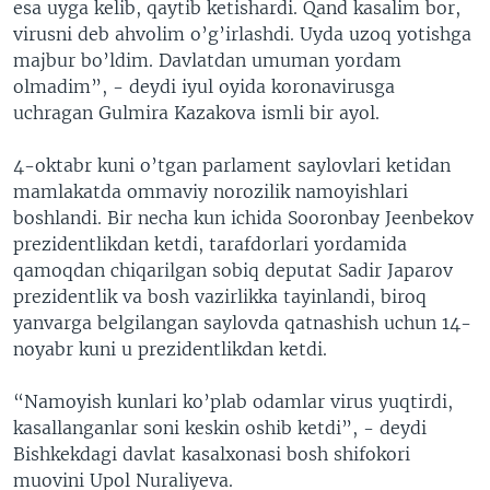
esa uyga kelib, qaytib ketishardi. Qand kasalim bor,
virusni deb ahvolim o’g’irlashdi. Uyda uzoq yotishga
majbur bo’ldim. Davlatdan umuman yordam
olmadim”, - deydi iyul oyida koronavirusga
uchragan Gulmira Kazakova ismli bir ayol.
4-oktabr kuni o’tgan parlament saylovlari ketidan
mamlakatda ommaviy norozilik namoyishlari
boshlandi. Bir necha kun ichida Sooronbay Jeenbekov
prezidentlikdan ketdi, tarafdorlari yordamida
qamoqdan chiqarilgan sobiq deputat Sadir Japarov
prezidentlik va bosh vazirlikka tayinlandi, biroq
yanvarga belgilangan saylovda qatnashish uchun 14-
noyabr kuni u prezidentlikdan ketdi.
“Namoyish kunlari ko’plab odamlar virus yuqtirdi,
kasallanganlar soni keskin oshib ketdi”, - deydi
Bishkekdagi davlat kasalxonasi bosh shifokori
muovini Upol Nuraliyeva.