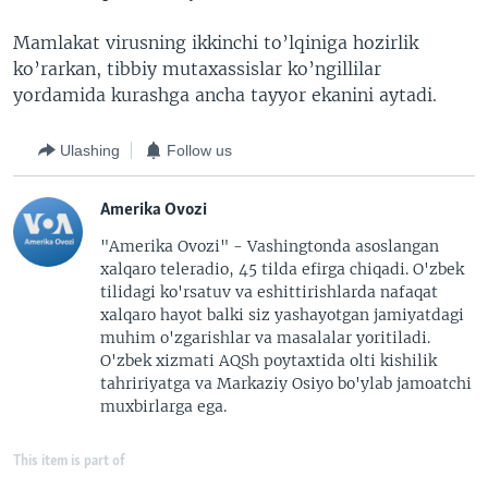
Mamlakat virusning ikkinchi to’lqiniga hozirlik
ko’rarkan, tibbiy mutaxassislar ko’ngillilar
yordamida kurashga ancha tayyor ekanini aytadi.
Ulashing
Follow us
Amerika Ovozi
"Amerika Ovozi" - Vashingtonda asoslangan
xalqaro teleradio, 45 tilda efirga chiqadi. O'zbek
tilidagi ko'rsatuv va eshittirishlarda nafaqat
xalqaro hayot balki siz yashayotgan jamiyatdagi
muhim o'zgarishlar va masalalar yoritiladi.
O'zbek xizmati AQSh poytaxtida olti kishilik
tahririyatga va Markaziy Osiyo bo'ylab jamoatchi
muxbirlarga ega.
This item is part of