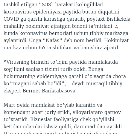
tashkil etilgan “SOS” harakati ko’ngillilari
koronavirus epidemiyasi paytida butun diqqatini
COVID ga qarshi kurashga qaratib, poytaxt Bishkekda
mahalliy hokimiyat ajratgan binoni ta’mirladi, 4
kunda koronavirus bemorlari uchun tibbiy markazga
aylantirdi. Unga “Nafas” deb nom berildi. Hokimiyat
markaz uchun 60 ta shifokor va hamshira ajratdi.
“Virusning birinchi to’lqini paytida mamlakatda
sog’liqni saqlash tizimi turib qoldi. Bunga
hukumatning epidemiyaga qarshi o’z vaqtida chora
ko’rmagani sabab bo’ldi”, - deydi mustaqil tibbiy
ekspert Bermet Bariktabasova.
Mart oyida mamlakat bo’ylab karantin va
komendant soati joriy etildi, viloyatlararo qatnov
to’xtatildi. Bizneslar faoliyatiga chek qo’yilishi
ketidan odamlar ishsiz qoldi, daromadidan ayrildi.
Ularga moliyaviy yordam berishga ojizlik qilgan