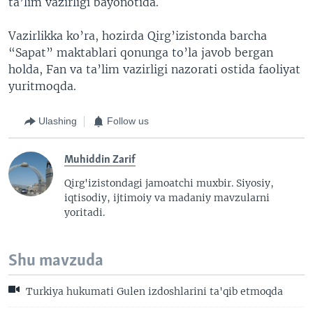
ta’lim vazirligi bayonotida.
Vazirlikka ko’ra, hozirda Qirg’izistonda barcha
“Sapat” maktablari qonunga to’la javob bergan
holda, Fan va ta’lim vazirligi nazorati ostida faoliyat
yuritmoqda.
Ulashing
Follow us
Muhiddin Zarif
Qirg'izistondagi jamoatchi muxbir. Siyosiy,
iqtisodiy, ijtimoiy va madaniy mavzularni
yoritadi.
Shu mavzuda
Turkiya hukumati Gulen izdoshlarini ta'qib etmoqda