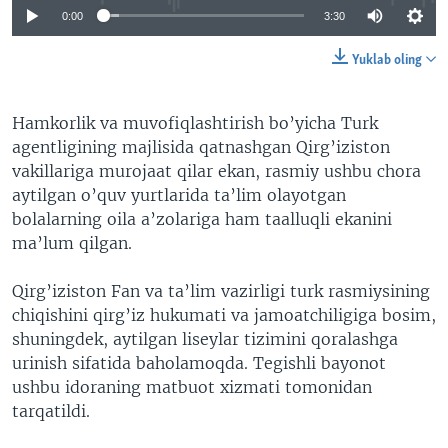
0:00
3:30
Yuklab oling
Hamkorlik va muvofiqlashtirish bo’yicha Turk
agentligining majlisida qatnashgan Qirg’iziston
vakillariga murojaat qilar ekan, rasmiy ushbu chora
aytilgan o’quv yurtlarida ta’lim olayotgan
bolalarning oila a’zolariga ham taalluqli ekanini
ma’lum qilgan.
Qirg’iziston Fan va ta’lim vazirligi turk rasmiysining
chiqishini qirg’iz hukumati va jamoatchiligiga bosim,
shuningdek, aytilgan liseylar tizimini qoralashga
urinish sifatida baholamoqda. Tegishli bayonot
ushbu idoraning matbuot xizmati tomonidan
tarqatildi.