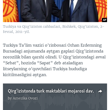
VIDEO
ODNOKLASSNIKI
XABARLAR SURATLARDA
TELEGRAM
TWITTER
Turkiya va Qirg'iziston rahbarlari, Bishkek, Qirg'iziston, 2-
SOUNDCLOUD
VOA
fevral, 2011-yil.
Turkiya Ta’lim vaziri o’rinbosari Orhan Erdemning
Bursadagi anjumanda aytgan gaplari Qirg’izistonda
norozilik bilan qarshi olindi. U Qirg’izistondagi avval
“Sebat”, hozirda “Sapat” deb ataladigan
litseylarning o’quvchilari Turkiya hududiga
kiritilmasligini aytgan.
Qirg'izistonda turk maktablari mojarosi davom etadi
by
Amerika Ovozi
No media source currently available