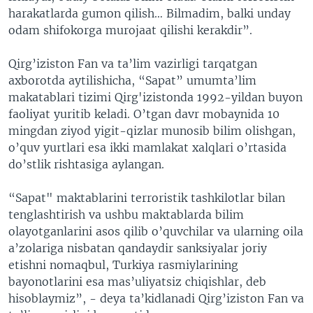
harakatlarda gumon qilish… Bilmadim, balki unday
odam shifokorga murojaat qilishi kerakdir”.
Qirg’iziston Fan va ta’lim vazirligi tarqatgan
axborotda aytilishicha, “Sapat” umumta’lim
makatablari tizimi Qirg'izistonda 1992-yildan buyon
faoliyat yuritib keladi. O’tgan davr mobaynida 10
mingdan ziyod yigit-qizlar munosib bilim olishgan,
o’quv yurtlari esa ikki mamlakat xalqlari o’rtasida
do’stlik rishtasiga aylangan.
“Sapat" maktablarini terroristik tashkilotlar bilan
tenglashtirish va ushbu maktablarda bilim
olayotganlarini asos qilib o’quvchilar va ularning oila
a’zolariga nisbatan qandaydir sanksiyalar joriy
etishni nomaqbul, Turkiya rasmiylarining
bayonotlarini esa mas’uliyatsiz chiqishlar, deb
hisoblaymiz”, - deya ta’kidlanadi Qirg’iziston Fan va