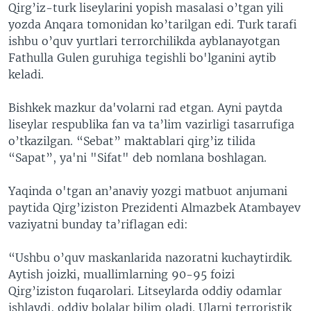
Qirg’iz-turk liseylarini yopish masalasi o’tgan yili
yozda Anqara tomonidan ko’tarilgan edi. Turk tarafi
ishbu o’quv yurtlari terrorchilikda ayblanayotgan
Fathulla Gulen guruhiga tegishli bo'lganini aytib
keladi.
Bishkek mazkur da'volarni rad etgan. Ayni paytda
liseylar respublika fan va ta’lim vazirligi tasarrufiga
o’tkazilgan. “Sebat” maktablari qirg’iz tilida
“Sapat”, ya'ni "Sifat" deb nomlana boshlagan.
Yaqinda o'tgan an’anaviy yozgi matbuot anjumani
paytida Qirg’iziston Prezidenti Almazbek Atambayev
vaziyatni bunday ta’riflagan edi:
“Ushbu o’quv maskanlarida nazoratni kuchaytirdik.
Aytish joizki, muallimlarning 90-95 foizi
Qirg’iziston fuqarolari. Litseylarda oddiy odamlar
ishlaydi, oddiy bolalar bilim oladi. Ularni terroristik