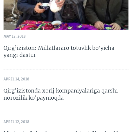
MAY 12, 2018
Qirg’iziston: Millatlararo totuvlik bo'yicha
yangi dastur
APREL 14, 2018
Qirg'izistonda xorij kompaniyalariga qarshi
norozilik ko'paymoqda
APREL 12, 2018