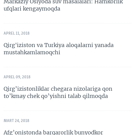
Markaziy Osiyoda suv masalalari: Hamkorlik
ufqlari kengaymoqda
APREL 11, 2018
Qirg'iziston va Turkiya aloqalarni yanada
mustahkamlamoqchi
APREL 09, 2018
Qirg’izistonliklar chegara nizolariga qon
to’kmay chek qo’yishni talab qilmoqda
MART 24, 2018
Afg’onistonda barqarorlik bunyodkor