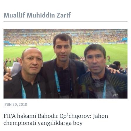
VIDEO
ODNOKLASSNIKI
Muallif Muhiddin Zarif
XABARLAR SURATLARDA
TELEGRAM
TWITTER
SOUNDCLOUD
VOA
IYUN 20, 2018
FIFA hakami Bahodir Qo’chqorov: Jahon
chempionati yangiliklarga boy