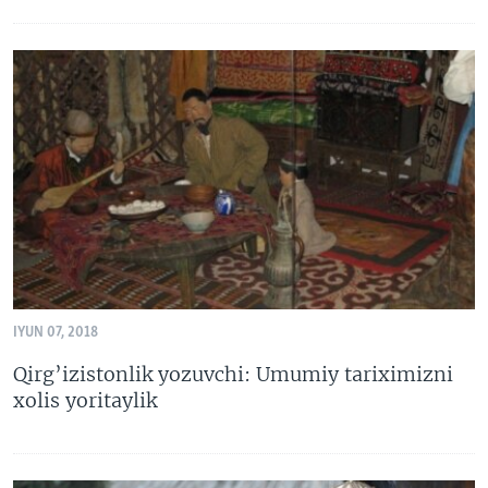
IYUN 07, 2018
Qirg’izistonlik yozuvchi: Umumiy tariximizni
xolis yoritaylik