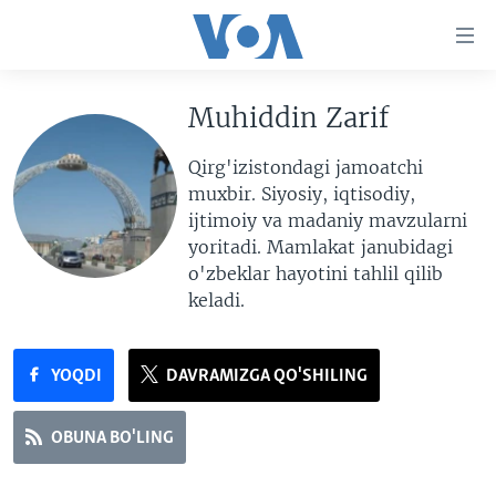
Bosh
sahifaga
boring
Boshiga
Muhiddin Zarif
qayting
BOSH SAHIFA
Qidiruvga
AMERIKA
Qirg'izistondagi jamoatchi
o'ting
muxbir. Siyosiy, iqtisodiy,
MARKAZIY OSIYO
ijtimoiy va madaniy mavzularni
XALQARO
yoritadi. Mamlakat janubidagi
o'zbeklar hayotini tahlil qilib
VATANDOSHLAR
keladi.
MULTIMEDIA
IJTIMOIY TARMOQLAR
AMERIKA MANZARALARI
YOQDI
DAVRAMIZGA QO'SHILING
INGLIZ TILI DARSLARI
XALQARO HAYOT
FACEBOOK
EDITORIAL
VASHINGTON CHOYXONASI
YOUTUBE
OBUNA BO'LING
MOBIL-SALOM!
INSTAGRAM
Learning English