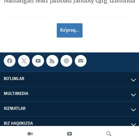
Namangan teatr jamoasi Janubiy Qirg’izistonda
Ko'proq...
BO'LIMLAR
MULTIMEDIA
XIZMATLAR
BIZ HAQIMIZDA