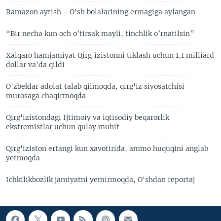
Ramazon aytish - O'sh bolalarining ermagiga aylangan
“Bir necha kun och o’tirsak mayli, tinchlik o’rnatilsin”
Xalqaro hamjamiyat Qirg'izistonni tiklash uchun 1,1 milliard
dollar va'da qildi
O'zbeklar adolat talab qilmoqda, qirg'iz siyosatchisi
murosaga chaqirmoqda
Qirg'izistondagi Ijtimoiy va iqtisodiy beqarorlik
ekstremistlar uchun qulay muhit
Qirg'iziston ertangi kun xavotirida, ammo huquqini anglab
yetmoqda
Ichkilikbozlik jamiyatni yemirmoqda, O'shdan reportaj