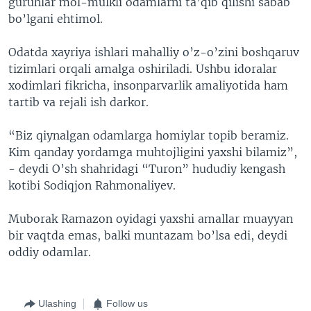
guruhlar mol-mulkli odamlarni ta’qib qilishi sabab
bo’lgani ehtimol.
Odatda xayriya ishlari mahalliy o’z-o’zini boshqaruv
tizimlari orqali amalga oshiriladi. Ushbu idoralar
xodimlari fikricha, insonparvarlik amaliyotida ham
tartib va rejali ish darkor.
“Biz qiynalgan odamlarga homiylar topib beramiz.
Kim qanday yordamga muhtojligini yaxshi bilamiz”,
- deydi O’sh shahridagi “Turon” hududiy kengash
kotibi Sodiqjon Rahmonaliyev.
Muborak Ramazon oyidagi yaxshi amallar muayyan
bir vaqtda emas, balki muntazam bo’lsa edi, deydi
oddiy odamlar.
Ulashing
Follow us