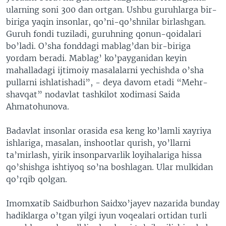
ularning soni 300 dan ortgan. Ushbu guruhlarga bir-
biriga yaqin insonlar, qo’ni-qo’shnilar birlashgan.
Guruh fondi tuziladi, guruhning qonun-qoidalari
bo’ladi. O’sha fonddagi mablag’dan bir-biriga
yordam beradi. Mablag’ ko’payganidan keyin
mahalladagi ijtimoiy masalalarni yechishda o’sha
pullarni ishlatishadi”, - deya davom etadi “Mehr-
shavqat” nodavlat tashkilot xodimasi Saida
Ahmatohunova.
Badavlat insonlar orasida esa keng ko’lamli xayriya
ishlariga, masalan, inshootlar qurish, yo’llarni
ta’mirlash, yirik insonparvarlik loyihalariga hissa
qo’shishga ishtiyoq so’na boshlagan. Ular mulkidan
qo’rqib qolgan.
Imomxatib Saidburhon Saidxo’jayev nazarida bunday
hadiklarga o’tgan yilgi iyun voqealari ortidan turli