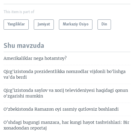
This item is part of
Yangiliklar
Jamiyat
Markaziy Osiyo
Din
Shu mavzuda
Amerikaliklar nega hotamtoy?
Qirg'izistonda prezidentlikka nomzodlar vijdonli bo'lishga
va'da berdi
Qirg’izistonda saylov va xorij televideniyesi haqidagi qonun
o'zgarishi mumkin
O'zbekistonda Ramazon oyi rasmiy qutlovsiz boshlandi
O’shdagi bugungi manzara, har kungi hayot tashvishlari: Bir
xonadondan reportaj