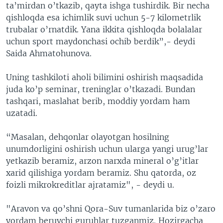
ta’mirdan o’tkazib, qayta ishga tushirdik. Bir necha
qishloqda esa ichimlik suvi uchun 5-7 kilometrlik
trubalar o’rnatdik. Yana ikkita qishloqda bolalalar
uchun sport maydonchasi ochib berdik”,- deydi
Saida Ahmatohunova.
Uning tashkiloti aholi bilimini oshirish maqsadida
juda ko’p seminar, treninglar o’tkazadi. Bundan
tashqari, maslahat berib, moddiy yordam ham
uzatadi.
“Masalan, dehqonlar olayotgan hosilning
unumdorligini oshirish uchun ularga yangi urug’lar
yetkazib beramiz, arzon narxda mineral o’g’itlar
xarid qilishiga yordam beramiz. Shu qatorda, oz
foizli mikrokreditlar ajratamiz", - deydi u.
"Aravon va qo’shni Qora-Suv tumanlarida biz o’zaro
yordam beruvchi guruhlar tuzganmiz. Hozirgacha