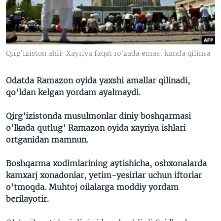
VIDEO
ODNOKLASSNIKI
XABARLAR SURATLARDA
TELEGRAM
TWITTER
Qirg’iziston ahli: Xayriya faqat ro’zada emas, kunda qilinsa
SOUNDCLOUD
VOA
Odatda Ramazon oyida yaxshi amallar qilinadi,
qo’ldan kelgan yordam ayalmaydi.
Qirg’izistonda musulmonlar diniy boshqarmasi
o’lkada qutlug’ Ramazon oyida xayriya ishlari
ortganidan mamnun.
Boshqarma xodimlarining aytishicha, oshxonalarda
kamxarj xonadonlar, yetim-yesirlar uchun iftorlar
o’tmoqda. Muhtoj oilalarga moddiy yordam
berilayotir.