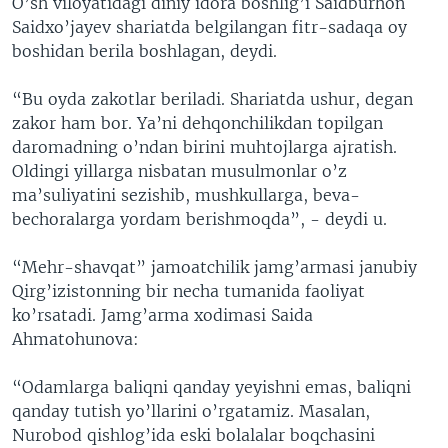
O’sh viloyatidagi diniy idora boshlig’i Saidburhon
Saidxo’jayev shariatda belgilangan fitr-sadaqa oy
boshidan berila boshlagan, deydi.
“Bu oyda zakotlar beriladi. Shariatda ushur, degan
zakor ham bor. Ya’ni dehqonchilikdan topilgan
daromadning o’ndan birini muhtojlarga ajratish.
Oldingi yillarga nisbatan musulmonlar o’z
ma’suliyatini sezishib, mushkullarga, beva-
bechoralarga yordam berishmoqda”, - deydi u.
“Mehr-shavqat” jamoatchilik jamg’armasi janubiy
Qirg’izistonning bir necha tumanida faoliyat
ko’rsatadi. Jamg’arma xodimasi Saida
Ahmatohunova:
“Odamlarga baliqni qanday yeyishni emas, baliqni
qanday tutish yo’llarini o’rgatamiz. Masalan,
Nurobod qishlog’ida eski bolalalar boqchasini