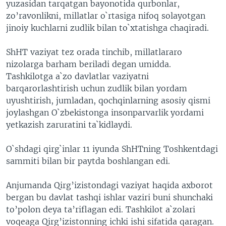
yuzasidan tarqatgan bayonotida qurbonlar,
VIDEO
ODNOKLASSNIKI
zo’ravonlikni, millatlar o`rtasiga nifoq solayotgan
jinoiy kuchlarni zudlik bilan to`xtatishga chaqiradi.
XABARLAR SURATLARDA
TELEGRAM
TWITTER
ShHT vaziyat tez orada tinchib, millatlararo
nizolarga barham beriladi degan umidda.
SOUNDCLOUD
VOA
Tashkilotga a`zo davlatlar vaziyatni
barqarorlashtirish uchun zudlik bilan yordam
uyushtirish, jumladan, qochqinlarning asosiy qismi
joylashgan O`zbekistonga insonparvarlik yordami
yetkazish zaruratini ta`kidlaydi.
O`shdagi qirg`inlar 11 iyunda ShHTning Toshkentdagi
sammiti bilan bir paytda boshlangan edi.
Anjumanda Qirg’izistondagi vaziyat haqida axborot
bergan bu davlat tashqi ishlar vaziri buni shunchaki
to’polon deya ta’riflagan edi. Tashkilot a`zolari
voqeaga Qirg’izistonning ichki ishi sifatida qaragan.