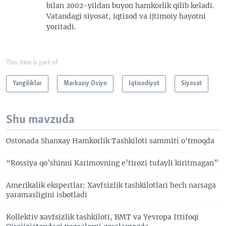
bilan 2002-yildan buyon hamkorlik qilib keladi.
Vatandagi siyosat, iqtisod va ijtimoiy hayotni
yoritadi.
This item is part of
Yangiliklar
Markaziy Osiyo
Iqtisodiyot
Siyosat
Shu mavzuda
Ostonada Shanxay Hamkorlik Tashkiloti sammiti o'tmoqda
“Rossiya qo’shinni Karimovning e’tirozi tufayli kiritmagan”
Amerikalik ekspertlar: Xavfsizlik tashkilotlari hech narsaga
yaramasligini isbotladi
Kollektiv xavfsizlik tashkiloti, BMT va Yevropa Ittifoqi