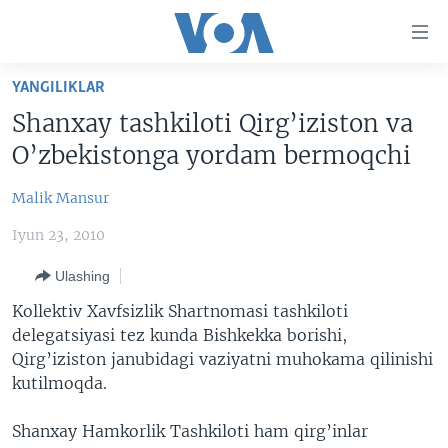
Bosh
sahifaga
boring
Boshiga
YANGILIKLAR
qayting
BOSH SAHIFA
Shanxay tashkiloti Qirg’iziston va
Qidiruvga
AMERIKA
O’zbekistonga yordam bermoqchi
o'ting
MARKAZIY OSIYO
Malik Mansur
XALQARO
Iyun 23, 2010
VATANDOSHLAR
Ulashing
MULTIMEDIA
Kollektiv Xavfsizlik Shartnomasi tashkiloti
IJTIMOIY TARMOQLAR
AMERIKA MANZARALARI
delegatsiyasi tez kunda Bishkekka borishi,
Qirg’iziston janubidagi vaziyatni muhokama qilinishi
INGLIZ TILI DARSLARI
XALQARO HAYOT
FACEBOOK
kutilmoqda.
EDITORIAL
VASHINGTON CHOYXONASI
YOUTUBE
Shanxay Hamkorlik Tashkiloti ham qirg’inlar
MOBIL-SALOM!
INSTAGRAM
Learning English