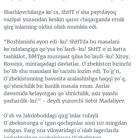
Sharhlovchilarga ko`ra, ShHT o`sha paytdayoq
vaziyat yuzasidan keskin qaror chiqarganda etnik
qirg`inlarning oldini olish mumkin edi.
“Boshlanishi ayon edi-ku! ShHTda bu masalani
ko`ndalangiga qo`ysa bo`lardi-ku! ShHT o`zi katta
tashkilot, BMTga murojaat qilsa bo`lardi-ku! Xitoy,
Rossiya, mintaqadagi davlatlar. O`zbekiston birinchi
bo`lib shu masalani ko`tarishi lozim edi. To`g`ri,
O`zbekistonning bavosita aralashishga haqqi yo`q,
qo’shnichilik bir kunlik masala emas. Asrlar
davomida kelayotgan qo`shnichilik, axir yaxshi
yashardik-ku!” - deydi yozuvchi Sobit Madaliyev.
O`sh va Jaloloboddagi qirg’inlar tufayli
O`zbekistonga o`tgan qochqinlar soni 110 mingdan
oshgan. Farg`ona viloyatidagi o`nlab lagerlarda
joylashtrilgan qochqinlarga O’zbekiston