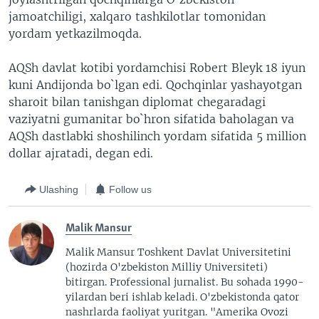
jamoatchiligi, xalqaro tashkilotlar tomonidan
yordam yetkazilmoqda.
AQSh davlat kotibi yordamchisi Robert Bleyk 18 iyun
kuni Andijonda bo`lgan edi. Qochqinlar yashayotgan
sharoit bilan tanishgan diplomat chegaradagi
vaziyatni gumanitar bo`hron sifatida baholagan va
AQSh dastlabki shoshilinch yordam sifatida 5 million
dollar ajratadi, degan edi.
Ulashing
Follow us
Malik Mansur
Malik Mansur Toshkent Davlat Universitetini
(hozirda O'zbekiston Milliy Universiteti)
bitirgan. Professional jurnalist. Bu sohada 1990-
yilardan beri ishlab keladi. O'zbekistonda qator
nashrlarda faoliyat yuritgan. "Amerika Ovozi