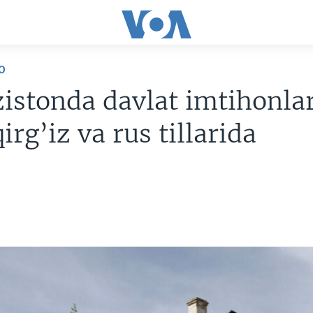
O
zistonda davlat imtihonlar
irg’iz va rus tillarida