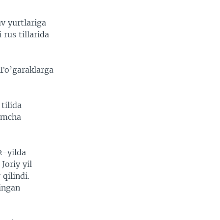
v yurtlariga
rus tillarida
 To’garaklarga
tilida
himcha
2-yilda
Joriy yil
qilindi.
lingan