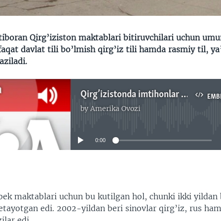
’tiboran Qirg’iziston maktablari bitiruvchilari uchun um
faqat davlat tili bo’lmish qirg’iz tili hamda rasmiy til, ya
aziladi.
Qirg’izistonda imtihonlar endi faqat qirg’iz va rus tillarida/Muhiddin Zarif
EMB
by
Amerika Ovozi
No media source currently available
0:00
EMBED
ek maktablari uchun bu kutilgan hol, chunki ikki yildan 
etayotgan edi. 2002-yildan beri sinovlar qirg’iz, rus ha
ilar edi.