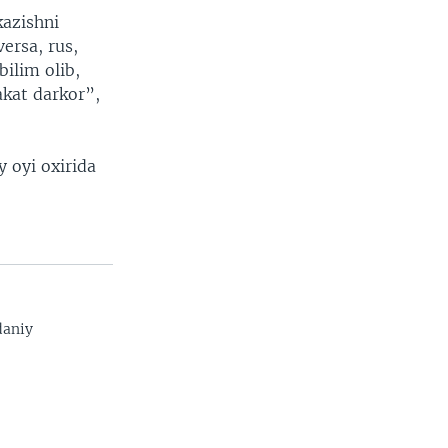
kazishni
versa, rus,
bilim olib,
akat darkor”,
 oyi oxirida
daniy