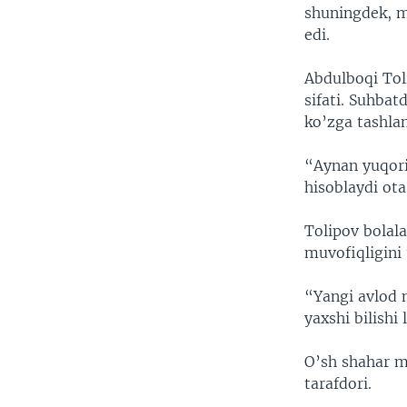
shuningdek, m
edi.
Abdulboqi Tol
sifati. Suhbat
ko’zga tashlan
“Aynan yuqori
hisoblaydi ota
Tolipov bolal
muvofiqligini 
“Yangi avlod na
yaxshi bilishi
O’sh shahar m
tarafdori.