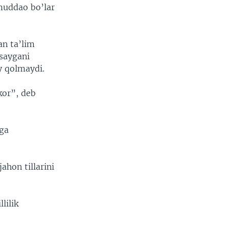
 muddao bo’lar
an ta’lim
asaygani
ay qolmaydi.
kor”, deb
dga
jahon tillarini
lilik