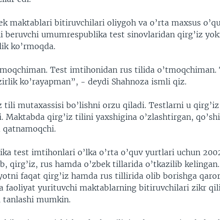
k maktablari bitiruvchilari oliygoh va o’rta maxsus o’qu
i beruvchi umumrespublika test sinovlaridan qirg’iz yoki 
rlik ko’rmoqda.
lmoqchiman. Test imtihonidan rus tilida o’tmoqchiman.
zirlik ko’rayapman”, - deydi Shahnoza ismli qiz.
tili mutaxassisi bo’lishni orzu qiladi. Testlarni u qirg’iz 
 Maktabda qirg’iz tilini yaxshigina o’zlashtirgan, qo’s
m qatnamoqchi.
a test imtihonlari o’lka o’rta o’quv yurtlari uchun 200
ib, qirg’iz, rus hamda o’zbek tillarida o’tkazilib kelingan. 
tni faqat qirg’iz hamda rus tillirida olib borishga qaror 
a faoliyat yurituvchi maktablarning bitiruvchilari zikr qi
ni tanlashi mumkin.