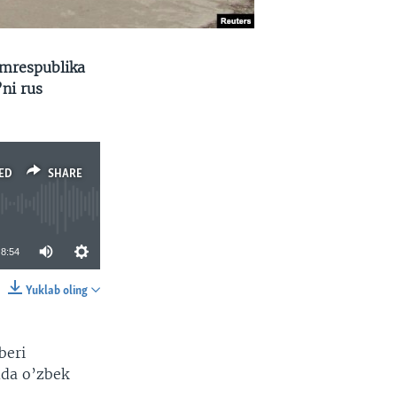
umrespublika
’ni rus
ED
SHARE
8:54
Yuklab oling
SHARE
beri
mda o’zbek