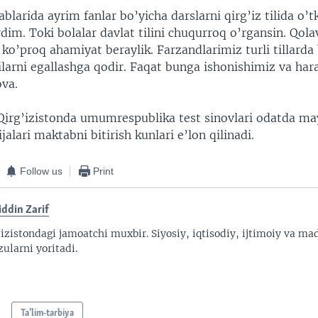
larida ayrim fanlar bo’yicha darslarni qirg’iz tilida o’t
rdim. Toki bolalar davlat tilini chuqurroq o’rgansin. Qola
ga ko’proq ahamiyat beraylik. Farzandlarimiz turli tillarda 
larni egallashga qodir. Faqat bunga ishonishimiz va har
ova.
 Qirg’izistonda umumrespublika test sinovlari odatda may
ijalari maktabni bitirish kunlari e’lon qilinadi.
Follow us
Print
ddin Zarif
'izistondagi jamoatchi muxbir. Siyosiy, iqtisodiy, ijtimoiy va ma
ularni yoritadi.
Ta’lim-tarbiya