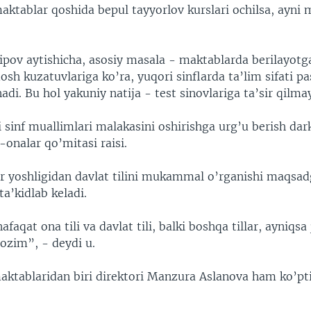
aktablar qoshida bepul tayyorlov kurslari ochilsa, ayni
ipov aytishicha, asosiy masala - maktablarda berilayotg
dosh kuzatuvlariga ko’ra, yuqori sinflarda ta’lim sifati p
adi. Bu hol yakuniy natija - test sinovlariga ta’sir qilm
 sinf muallimlari malakasini oshirishga urg’u berish dar
-onalar qo’mitasi raisi.
ar yoshligidan davlat tilini mukammal o’rganishi maqsa
ta’kidlab keladi.
faqat ona tili va davlat tili, balki boshqa tillar, ayniqsa 
 lozim”, - deydi u.
aktablaridan biri direktori Manzura Aslanova ham ko’ptil