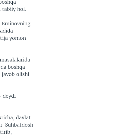
 boshqa
 tabiiy hol.
n Eminovning
sadida
Natija yomon
 masalalarida
yda boshqa
 javob olishi
- deydi
richa, davlat
ir. Suhbatdosh
tirib,