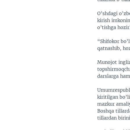
O’shdagi o’zbe
kirish imkonin
o’tishga hozi
“Shifokor bo’
qatnashib, ho
Munojot ingliz 
topshirmoqchi.
darslarga ha
Umumrespublik
kiritilgan bo’l
mazkur amaliyo
Boshqa tillard
tillardan biri