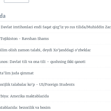
da
 Davlat imtihonlari endi faqat qirg’iz yo rus tilida/Muhiddin Zar
- Tojikiston - Ravshan Shams
bilim olish zamon talabi, deydi Xo'janddagi o'zbeklar
unos: Davlat tili va ona tili – qushning ikki qanoti
ta'lim juda qimmat
rijlik talabalar ko'p - US/Foreign Students
rbiya: Amerika maktablarida
ablarida: bezorilik va bosim