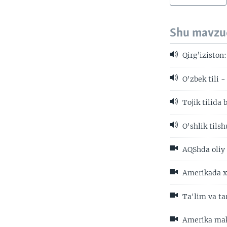
Shu mavzu
Qirg’iziston:
O'zbek tili 
Tojik tilida 
O'shlik tilsh
AQShda oliy 
Amerikada xo
Ta'lim va ta
Amerika makt