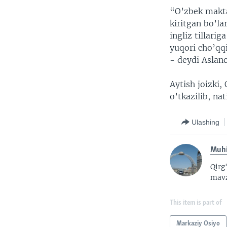
“O’zbek maktab
kiritgan bo’la
ingliz tillari
yuqori cho’qqi
- deydi Aslan
Aytish joizki,
o’tkazilib, nat
Ulashing
Muhi
Qirg
mavz
This item is part of
Markaziy Osiyo