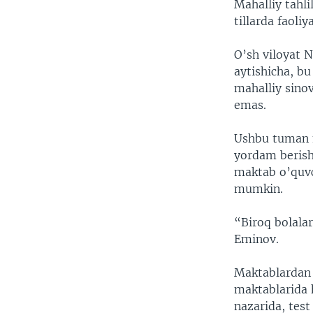
Mahalliy tahli
tillarda faoli
O’sh viloyat 
aytishicha, bu
mahalliy sinov
emas.
Ushbu tuman m
yordam berish
maktab o’quvch
mumkin.
“Biroq bolala
Eminov.
Maktablardan b
maktablarida h
nazarida, test