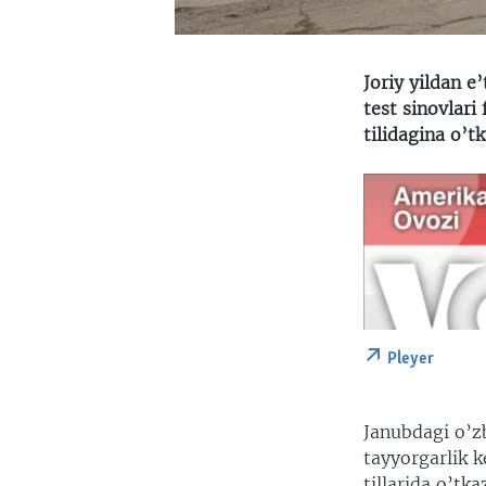
Joriy yildan e
test sinovlari 
tilidagina o’tk
Pleyer
Janubdagi o’zb
tayyorgarlik k
tillarida o’tkaz