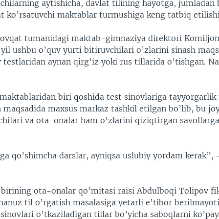
lchilarning aytishicha, davlat tilining hayotga, jumladan
yat ko’rsatuvchi maktablar turmushiga keng tatbiq etilishi
Novqat tumanidagi maktab-gimnaziya direktori Komiljo
 yil ushbu o’quv yurti bitiruvchilari o’zlarini sinash maq
 testlaridan aynan qirg’iz yoki rus tillarida o’tishgan. 
aktablaridan biri qoshida test sinovlariga tayyorgarlik
 maqsadida maxsus markaz tashkil etilgan bo’lib, bu jo
ilari va ota-onalar ham o’zlarini qiziqtirgan savollarga
rga qo’shimcha darslar, ayniqsa uslubiy yordam kerak”, 
irining ota-onalar qo’mitasi raisi Abdulboqi Tolipov fik
anuz til o’rgatish masalasiga yetarli e’tibor berilmayot
 sinovlari o’tkaziladigan tillar bo’yicha saboqlarni ko’pay