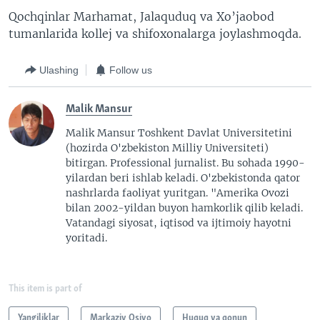
Qochqinlar Marhamat, Jalaquduq va Xo’jaobod
tumanlarida kollej va shifoxonalarga joylashmoqda.
Ulashing
Follow us
Malik Mansur
Malik Mansur Toshkent Davlat Universitetini
(hozirda O'zbekiston Milliy Universiteti)
bitirgan. Professional jurnalist. Bu sohada 1990-
yilardan beri ishlab keladi. O'zbekistonda qator
nashrlarda faoliyat yuritgan. "Amerika Ovozi
bilan 2002-yildan buyon hamkorlik qilib keladi.
Vatandagi siyosat, iqtisod va ijtimoiy hayotni
yoritadi.
This item is part of
Yangiliklar
Markaziy Osiyo
Huquq va qonun