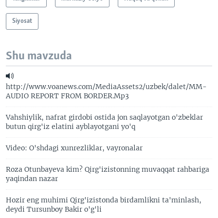
Siyosat
Shu mavzuda
http://www.voanews.com/MediaAssets2/uzbek/dalet/MM-
AUDIO REPORT FROM BORDER.Mp3
Vahshiylik, nafrat girdobi ostida jon saqlayotgan o'zbeklar
butun qirg'iz elatini ayblayotgani yo'q
Video: O'shdagi xunrezliklar, vayronalar
Roza Otunbayeva kim? Qirg'izistonning muvaqqat rahbariga
yaqindan nazar
Hozir eng muhimi Qirg'izistonda birdamlikni ta'minlash,
deydi Tursunboy Bakir o'g'li