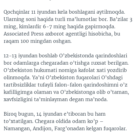
VIDEO
ODNOKLASSNIKI
Qochqinlar 11 iyundan kela boshlagani aytilmoqda.
XABARLAR SURATLARDA
TELEGRAM
Ularning soni haqida turli ma’lumotlar bor. Ba’zilar 3
ming, kimlardir 6-7 ming haqida gapirmoqda.
TWITTER
Associated Press axborot agentligi hisobicha, bu
SOUNDCLOUD
VOA
raqam 100 mingdan oshgan.
12-13 iyundan boshlab O’zbekistonda qarindoshlari
bor odamlarga chegaradan o’tishga ruxsat berilgan.
O’zbekiston hukumati nomiga kafolat xati yozdirib
olinmoqda. Ya’ni O’zbekiston fuqarolari O’shdagi
tartibsizliklar tufayli falon-falon qarindoshimni o’z
kafilligimga olaman va O’zbekistonga olib o’taman,
xavfsizligini ta’minlayman degan ma’noda.
Biroq bugun, 14 iyundan e’tiboran bu ham
to’xtatilgan. Chegara oldida odam ko’p –
Namangan, Andijon, Farg’onadan kelgan fuqarolar.