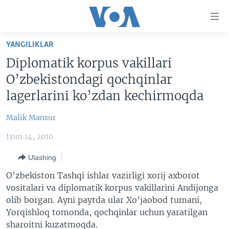
Bosh
sahifaga
boring
Boshiga
YANGILIKLAR
qayting
BOSH SAHIFA
Diplomatik korpus vakillari
Qidiruvga
AMERIKA
O’zbekistondagi qochqinlar
o'ting
MARKAZIY OSIYO
lagerlarini ko’zdan kechirmoqda
XALQARO
Malik Mansur
VATANDOSHLAR
Iyun 14, 2010
MULTIMEDIA
Ulashing
IJTIMOIY TARMOQLAR
AMERIKA MANZARALARI
O’zbekiston Tashqi ishlar vazirligi xorij axborot
INGLIZ TILI DARSLARI
XALQARO HAYOT
FACEBOOK
vositalari va diplomatik korpus vakillarini Andijonga
olib borgan. Ayni paytda ular Xo’jaobod tumani,
EDITORIAL
VASHINGTON CHOYXONASI
YOUTUBE
Yorqishloq tomonda, qochqinlar uchun yaratilgan
MOBIL-SALOM!
INSTAGRAM
sharoitni kuzatmoqda.
Learning English