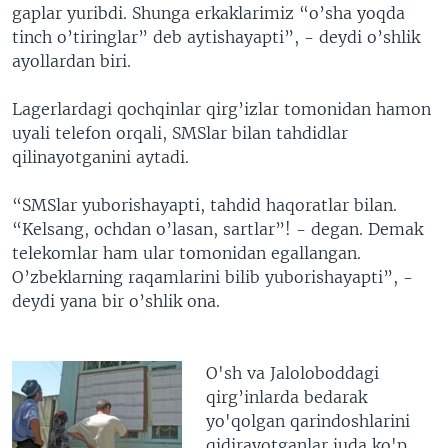
gaplar yuribdi. Shunga erkaklarimiz “o’sha yoqda
tinch o’tiringlar” deb aytishayapti”, - deydi o’shlik
ayollardan biri.
Lagerlardagi qochqinlar qirg’izlar tomonidan hamon
uyali telefon orqali, SMSlar bilan tahdidlar
qilinayotganini aytadi.
“SMSlar yuborishayapti, tahdid haqoratlar bilan.
“Kelsang, ochdan o’lasan, sartlar”! - degan. Demak
telekomlar ham ular tomonidan egallangan.
O’zbeklarning raqamlarini bilib yuborishayapti”, -
deydi yana bir o’shlik ona.
O'sh va Jaloloboddagi
qirg’inlarda bedarak
yo'qolgan qarindoshlarini
qidirayotganlar juda ko'p.