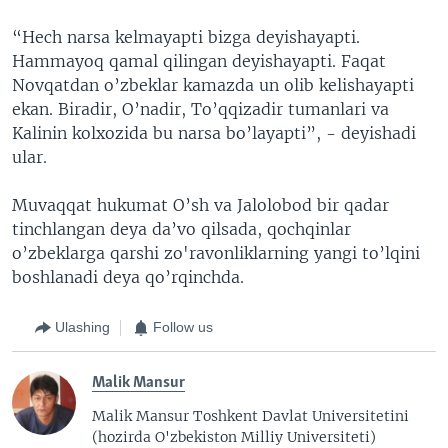
“Hech narsa kelmayapti bizga deyishayapti.
Hammayoq qamal qilingan deyishayapti. Faqat
Novqatdan o’zbeklar kamazda un olib kelishayapti
ekan. Biradir, O’nadir, To’qqizadir tumanlari va
Kalinin kolxozida bu narsa bo’layapti”, - deyishadi
ular.
Muvaqqat hukumat O’sh va Jalolobod bir qadar
tinchlangan deya da’vo qilsada, qochqinlar
o’zbeklarga qarshi zo'ravonliklarning yangi to’lqini
boshlanadi deya qo’rqinchda.
Ulashing
Follow us
Malik Mansur
Malik Mansur Toshkent Davlat Universitetini
(hozirda O'zbekiston Milliy Universiteti)