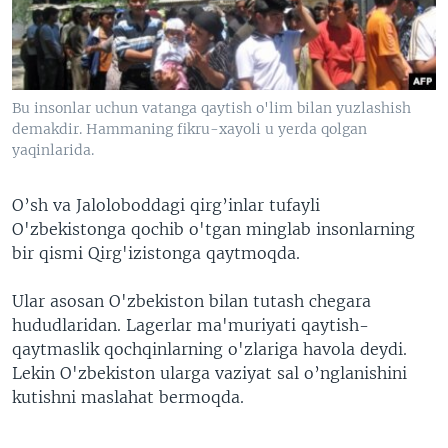
VIDEO
ODNOKLASSNIKI
XABARLAR SURATLARDA
TELEGRAM
TWITTER
Bu insonlar uchun vatanga qaytish o'lim bilan yuzlashish
SOUNDCLOUD
VOA
demakdir. Hammaning fikru-xayoli u yerda qolgan
yaqinlarida.
O’sh va Jaloloboddagi qirg’inlar tufayli
O'zbekistonga qochib o'tgan minglab insonlarning
bir qismi Qirg'izistonga qaytmoqda.
Ular asosan O'zbekiston bilan tutash chegara
hududlaridan. Lagerlar ma'muriyati qaytish-
qaytmaslik qochqinlarning o'zlariga havola deydi.
Lekin O'zbekiston ularga vaziyat sal o’nglanishini
kutishni maslahat bermoqda.