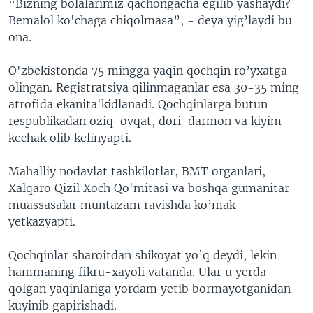
“Bizning bolalarimiz qachongacha egilib yashaydi?
Bemalol ko'chaga chiqolmasa”, - deya yig’laydi bu
ona.
O'zbekistonda 75 mingga yaqin qochqin ro’yxatga
olingan. Registratsiya qilinmaganlar esa 30-35 ming
atrofida ekanita'kidlanadi. Qochqinlarga butun
respublikadan oziq-ovqat, dori-darmon va kiyim-
kechak olib kelinyapti.
Mahalliy nodavlat tashkilotlar, BMT organlari,
Xalqaro Qizil Xoch Qo'mitasi va boshqa gumanitar
muassasalar muntazam ravishda ko’mak
yetkazyapti.
Qochqinlar sharoitdan shikoyat yo’q deydi, lekin
hammaning fikru-xayoli vatanda. Ular u yerda
qolgan yaqinlariga yordam yetib bormayotganidan
kuyinib gapirishadi.