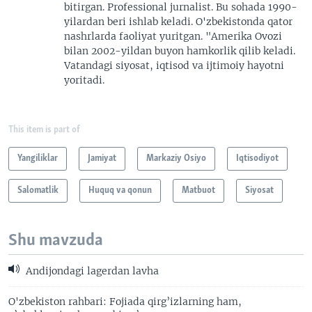
bitirgan. Professional jurnalist. Bu sohada 1990-
yilardan beri ishlab keladi. O'zbekistonda qator
nashrlarda faoliyat yuritgan. "Amerika Ovozi
bilan 2002-yildan buyon hamkorlik qilib keladi.
Vatandagi siyosat, iqtisod va ijtimoiy hayotni
yoritadi.
This item is part of
Yangiliklar
Jamiyat
Markaziy Osiyo
Iqtisodiyot
Salomatlik
Huquq va qonun
Matbuot
Siyosat
Shu mavzuda
Andijondagi lagerdan lavha
O'zbekiston rahbari: Fojiada qirg’izlarning ham,