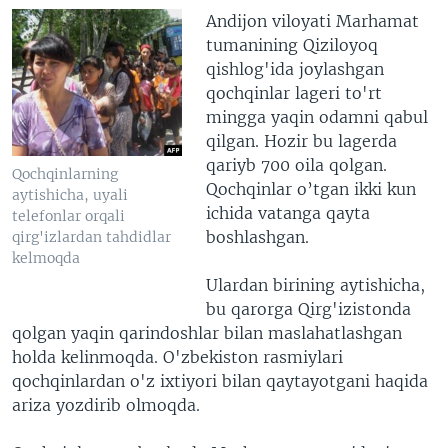
Andijon viloyati Marhamat
tumanining Qiziloyoq
qishlog'ida joylashgan
qochqinlar lageri to'rt
mingga yaqin odamni qabul
qilgan. Hozir bu lagerda
qariyb 700 oila qolgan.
Qochqinlarning
Qochqinlar o’tgan ikki kun
aytishicha, uyali
ichida vatanga qayta
telefonlar orqali
boshlashgan.
qirg'izlardan tahdidlar
kelmoqda
Ulardan birining aytishicha,
bu qarorga Qirg'izistonda
qolgan yaqin qarindoshlar bilan maslahatlashgan
holda kelinmoqda. O'zbekiston rasmiylari
qochqinlardan o'z ixtiyori bilan qaytayotgani haqida
ariza yozdirib olmoqda.