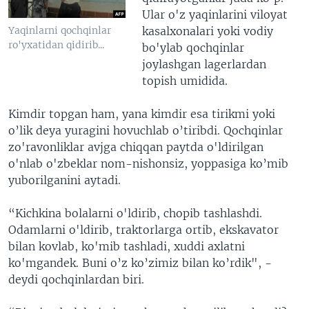
Ular o'z yaqinlarini viloyat
kasalxonalari yoki vodiy
Yaqinlarni qochqinlar
ro'yxatidan qidirib...
bo'ylab qochqinlar
joylashgan lagerlardan
topish umidida.
Kimdir topgan ham, yana kimdir esa tirikmi yoki
o’lik deya yuragini hovuchlab o’tiribdi. Qochqinlar
zo'ravonliklar avjga chiqqan paytda o'ldirilgan
o'nlab o'zbeklar nom-nishonsiz, yoppasiga ko’mib
yuborilganini aytadi.
“Kichkina bolalarni o'ldirib, chopib tashlashdi.
Odamlarni o'ldirib, traktorlarga ortib, ekskavator
bilan kovlab, ko'mib tashladi, xuddi axlatni
ko'mgandek. Buni o’z ko’zimiz bilan ko’rdik", -
deydi qochqinlardan biri.