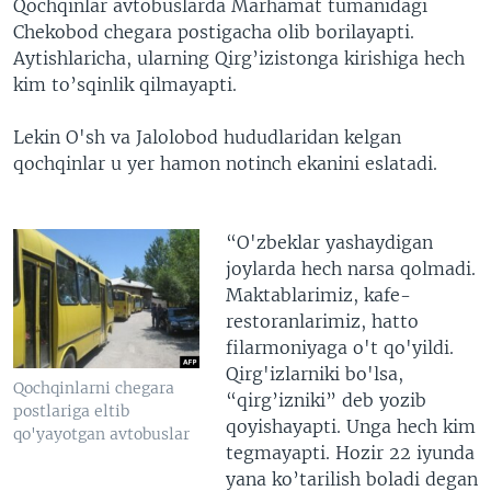
Qochqinlar avtobuslarda Marhamat tumanidagi
Chekobod chegara postigacha olib borilayapti.
Aytishlaricha, ularning Qirg’izistonga kirishiga hech
kim to’sqinlik qilmayapti.
Lekin O'sh va Jalolobod hududlaridan kelgan
qochqinlar u yer hamon notinch ekanini eslatadi.
“O'zbeklar yashaydigan
joylarda hech narsa qolmadi.
Maktablarimiz, kafe-
restoranlarimiz, hatto
filarmoniyaga o't qo'yildi.
Qirg'izlarniki bo'lsa,
Qochqinlarni chegara
“qirg’izniki” deb yozib
postlariga eltib
qoyishayapti. Unga hech kim
qo'yayotgan avtobuslar
tegmayapti. Hozir 22 iyunda
yana ko’tarilish boladi degan