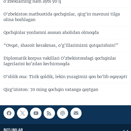
o’zbeklarning ham aybi yo’q
O'zbekiston matbuotida qochqinlar, qirg'in mavzusi tilga
olina boshlagan
Qochqinlar yordamni asosan aholidan olmoqda
“Ovqat, sharoit kerakmas, o’g’illarimizni qutqarishsin!”
Diplomatik korpus vakillari O’zbekistondagi qochqinlar
lagerlarini ko’zdan kechirmoqda
O'shlik ona: Tirik qoldik, lekin yuragimiz qon bo'lib oqayapti
Qirg'iziston: 70 ming qochqin vatanga qaytgan
BO'LIMLAR