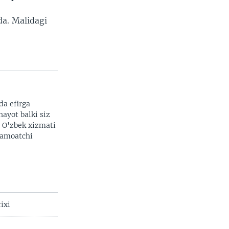
da. Malidagi
da efirga
hayot balki siz
. O'zbek xizmati
 jamoatchi
ixi