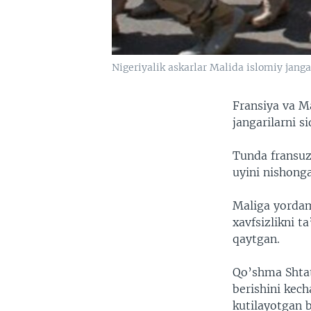
Nigeriyalik askarlar Malida islomiy jan
Fransiya va Ma
jangarilarni 
Tunda fransuz
uyini nishonga
Maliga yordam
xavfsizlikni 
qaytgan.
Qo’shma Shtat
berishini kec
kutilayotgan b