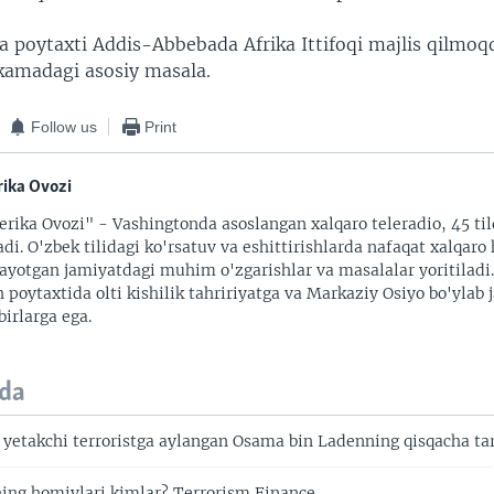
a poytaxti Addis-Abbebada Afrika Ittifoqi majlis qilmoq
kamadagi asosiy masala.
Follow us
Print
ika Ovozi
rika Ovozi" - Vashingtonda asoslangan xalqaro teleradio, 45 til
adi. O'zbek tilidagi ko'rsatuv va eshittirishlarda nafaqat xalqaro 
ayotgan jamiyatdagi muhim o'zgarishlar va masalalar yoritiladi
 poytaxtida olti kishilik tahririyatga va Markaziy Osiyo bo'ylab
irlarga ega.
da
 yetakchi terroristga aylangan Osama bin Ladenning qisqacha tar
ning homiylari kimlar? Terrorism Finance