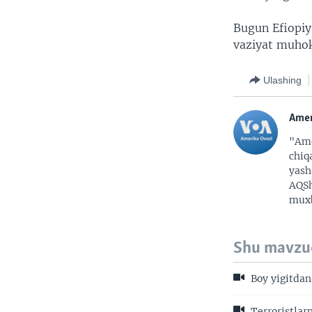
Bugun Efiopiy
vaziyat muho
Ulashing
Amer
"Ame
chiq
yash
AQSh
muxb
Shu mavzu
Boy yigitdan
Terroristlar