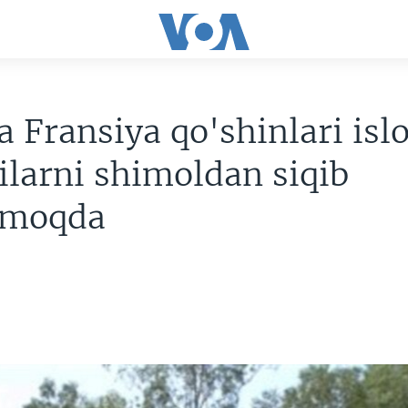
a Fransiya qo'shinlari isl
ilarni shimoldan siqib
rmoqda