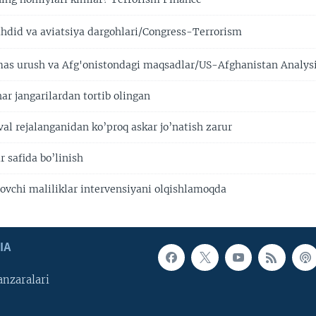
hdid va aviatsiya dargohlari/Congress-Terrorism
mas urush va Afg'onistondagi maqsadlar/US-Afghanistan Analys
ar jangarilardan tortib olingan
al rejalanganidan ko’proq askar jo’natish zarur
r safida bo’linish
ovchi maliliklar intervensiyani olqishlamoqda
IA
nzaralari