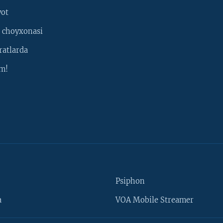
yot
 choyxonasi
ratlarda
m!
Psiphon
a
VOA Mobile Streamer