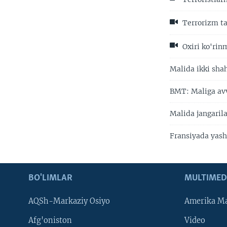
Terrorizm ta
Oxiri ko'rin
Malida ikki shah
BMT: Maliga avv
Malida jangarila
Fransiyada yash
BO'LIMLAR
MULTIMED
AQSh-Markaziy Osiyo
Amerika Ma
Afg'oniston
Video