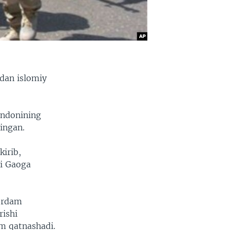
idan islomiy
ondonining
lingan.
irib,
mi Gaoga
yordam
rishi
am qatnashadi.