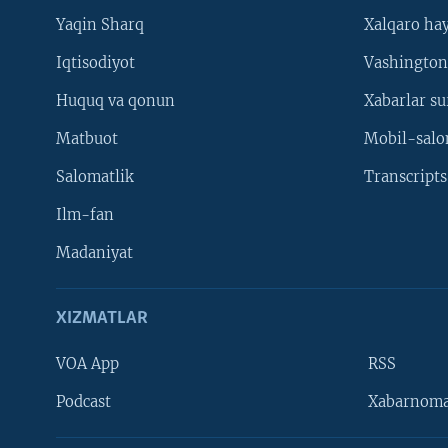
Yaqin Sharq
Xalqaro ha
Iqtisodiyot
Vashington
Huquq va qonun
Xabarlar su
Matbuot
Mobil-salo
Salomatlik
Transcripts
Ilm-fan
Madaniyat
XIZMATLAR
VOA App
RSS
Learning English
Podcast
Xabarnom