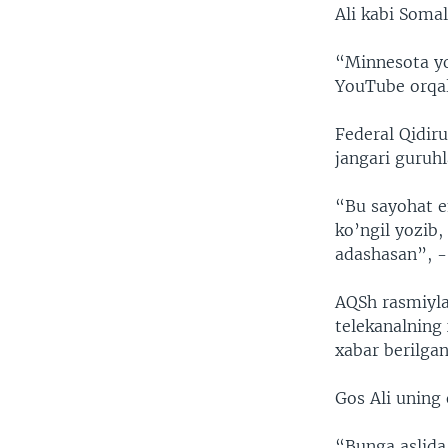
Ali kabi Somali
“Minnesota yo
YouTube orqali
Federal Qidiru
jangari guruhl
“Bu sayohat e
ko’ngil yozib
adashasan”, -
AQSh rasmiyl
telekanalning
xabar berilgan
Gos Ali uning
“Bunga aslida