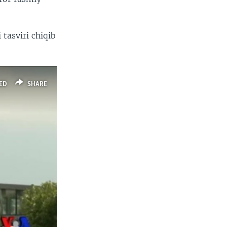
tasviri chiqib
ED
SHARE