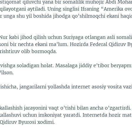
stiqomat qiluvchi yana bir somalilik muhojir Abdi Mo
qilayotgani aytiladi. Uning singlisi Ifraning “Amerika ov
ur unga shu yil boshida jihodga qo’shilmoqchi ekani haq
r kabi jihod qilish uchun Suriyaga otlangan asli somali
 soni bir nechta ekani ma’lum. Hozirda Federal Qidiruv B
rishtiruv olib bormoqda.
vishga soladigan holat. Masalaga jiddiy e’tibor beryapm
ilson.
ishicha, jangarilarni yollashda internet asosiy vosita vazi
kallashish jarayonini vaqt o’tishi bilan ancha o’zgartird
allashuvi uchun imkoniyat yaratdi. Internetda hozir mate
 Qidiruv Byurosi xodimi.