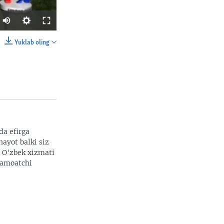
Yuklab oling
SHARE
da efirga
hayot balki siz
width
px
. O'zbek xizmati
 jamoatchi