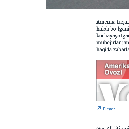
Amerika fuqar
halok bo’lgan
kuchayayotgani
muhojirlar jam
haqida xabarla
Pleyer
Gos Ali ijtim