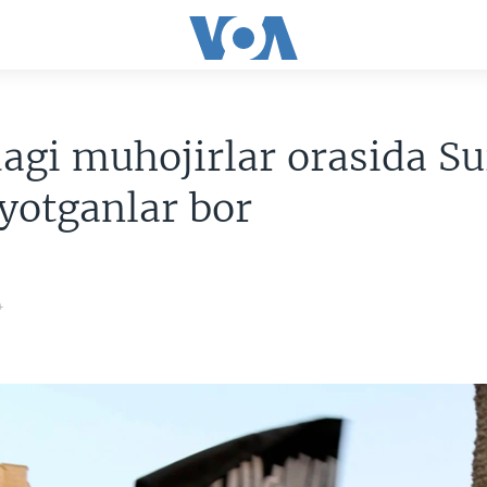
gi muhojirlar orasida Su
yotganlar bor
4