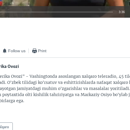
3:36
EMBED
Follow us
Print
ika Ovozi
rika Ovozi" - Vashingtonda asoslangan xalqaro teleradio, 45 til
adi. O'zbek tilidagi ko'rsatuv va eshittirishlarda nafaqat xalqaro 
ayotgan jamiyatdagi muhim o'zgarishlar va masalalar yoritiladi
 poytaxtida olti kishilik tahririyatga va Markaziy Osiyo bo'ylab
irlarga ega.
alqaro