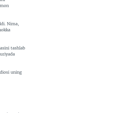
ahmon
ldi. Nima,
hokka
asini tashlab
Suriyada
diosi uning