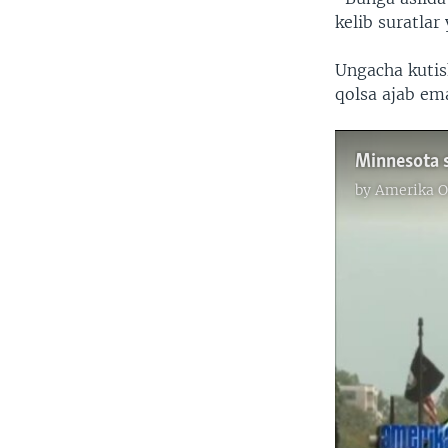
kelib suratlar
Ungacha kutis
qolsa ajab ema
Minnesota s
by
Amerika O