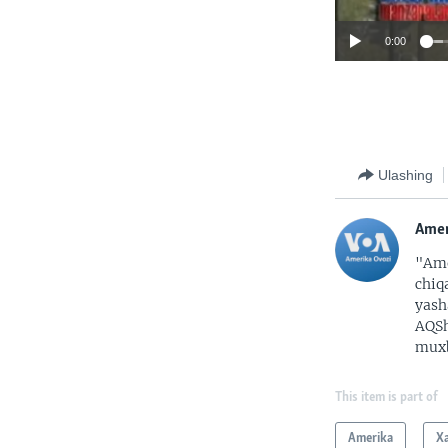
0:00
Ulashing
Amer
"Ame
chiq
yash
AQSh
muxb
This item is part of
Amerika
X