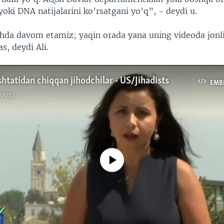
 yoki DNA natijalarini ko’rsatgani yo’q”, - deydi u.
hda davom etamiz; yaqin orada yana uning videoda jonli 
s, deydi Ali.
htatidan chiqqan jihodchilar - US/Jihadists
EMB
vozi
No media source currently available