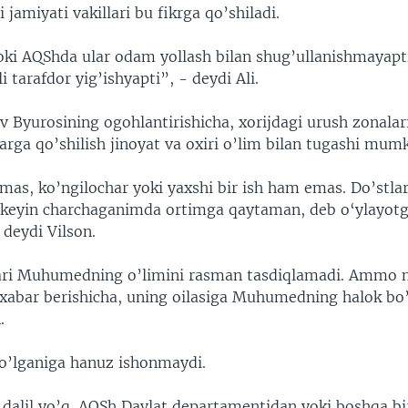
 jamiyati vakillari bu fikrga qo’shiladi.
ki AQShda ular odam yollash bilan shug’ullanishmayapti
 tarafdor yig’ishyapti”, - deydi Ali.
v Byurosining ogohlantirishicha, xorijdagi urush zonalar
arga qo’shilish jinoyat va oxiri o’lim bilan tugashi mumk
mas, ko’ngilochar yoki yaxshi bir ish ham emas. Do’stlar
, keyin charchaganimda ortimga qaytaman, deb o‘ylayotg
 deydi Vilson.
ari Muhumedning o’limini rasman tasdiqlamadi. Ammo m
 xabar berishicha, uning oilasiga Muhumedning halok bo
.
 o’lganiga hanuz ishonmaydi.
 dalil yo’q. AQSh Davlat departamentidan yoki boshqa bi