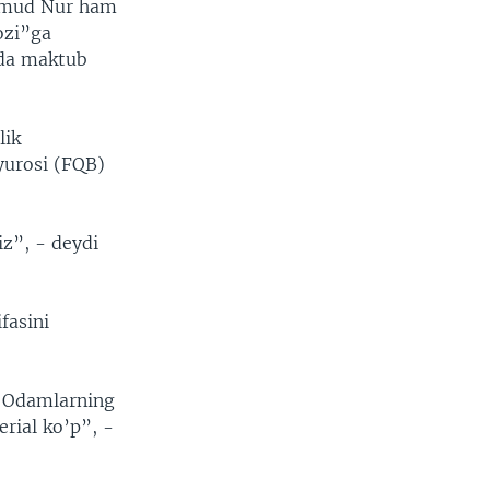
hamud Nur ham
ozi”ga
ida maktub
lik
yurosi (FQB)
iz”, - deydi
fasini
i. Odamlarning
rial ko’p”, -