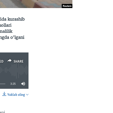
fida kurashib
ollari
malilik
angda o’lgani
ED
SHARE
3:25
Yuklab oling
SHARE
ani