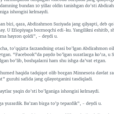
odamning bundan 10 yillar oldin tanishgan do’sti Abdir
iga ishongisi kelmaydi.
n biri, qara, Abdirahmon Suriyada jang qilyapti, deb qo
y. U Efiopiyaga bormoqchi edi-ku. Yangilikni eshitib, s
a hayron qoldi”, - deydi u.
icha, to’qqizta farzandning otasi bo’lgan Abdirahmon oil
etgan. “Facebook”da paydo bo’lgan suratlarga ko’ra, u 
lgan bo’lib, boshqalarni ham shu ishga da’vat etgan.
humed haqida tadqiqot olib borgan Minnesota davlat ra
t” guruhi safida jang qilayotganini tasdiqladi.
paytlar yaqin do’sti bo’lganiga ishongisi kelmaydi.
a yurardik. Ba’zan birga to’p tepardik”, - deydi u.