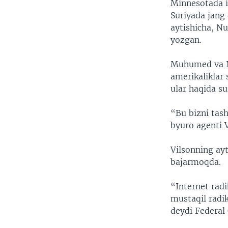
Minnesotada i
Suriyada jang 
aytishicha, N
yozgan.
Muhumed va Nu
amerikaliklar
ular haqida su
“Bu bizni tash
byuro agenti V
Vilsonning ayt
bajarmoqda.
“Internet radi
mustaqil radik
deydi Federal