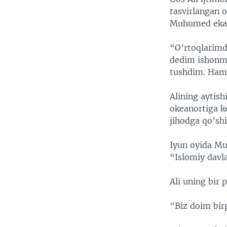
tasvirlangan 
Muhumed ekan
“O’rtoqlarimda
dedim ishonma
tushdim. Hamm
Alining aytish
okeanortiga k
jihodga qo’shi
Iyun oyida Mu
“Islomiy davla
Ali uning bir 
“Biz doim birg