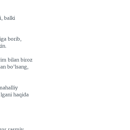
, balki
iga borib,
in.
im bilan biroz
an bo’lsang,
ahalliy
’lgani haqida
ror rasmiy