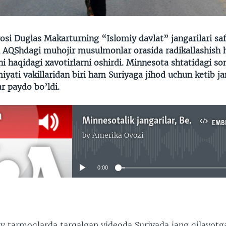
osi Duglas Makarturning “Islomiy davlat” jangarilari sa
i AQShdagi muhojir musulmonlar orasida radikallashish h
 haqidagi xavotirlarni oshirdi. Minnesota shtatidagi so
iyati vakillaridan biri ham Suriyaga jihod uchun ketib j
r paydo bo’ldi.
Minnesotalik jangarilar, Behzod Muhammadiy
EMB
by
Amerika Ovozi
No media source currently available
0:00
EMBED
oiy tarmoqlarda tarqalgan videoda Suriyada jang qilayotg