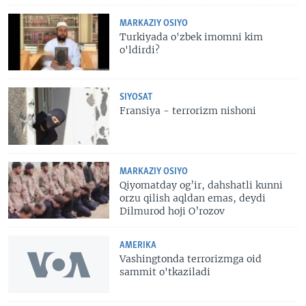
MARKAZIY OSIYO
Turkiyada o'zbek imomni kim
o'ldirdi?
SIYOSAT
Fransiya - terrorizm nishoni
MARKAZIY OSIYO
Qiyomatday og’ir, dahshatli kunni
orzu qilish aqldan emas, deydi
Dilmurod hoji O’rozov
AMERIKA
Vashingtonda terrorizmga oid
sammit o'tkaziladi