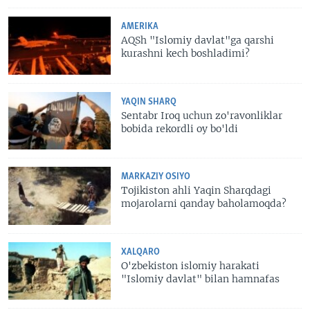
AMERIKA
AQSh "Islomiy davlat"ga qarshi
kurashni kech boshladimi?
YAQIN SHARQ
Sentabr Iroq uchun zo'ravonliklar
bobida rekordli oy bo'ldi
MARKAZIY OSIYO
Tojikiston ahli Yaqin Sharqdagi
mojarolarni qanday baholamoqda?
XALQARO
O'zbekiston islomiy harakati
"Islomiy davlat" bilan hamnafas