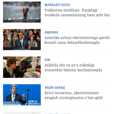
MARKAZIY OSIYO
Tojikiston ziyolilari: Parijdagi
teraktda rassomlarning ham aybi bor
AMERIKA
Amerika uchun ekstremizmga qarshi
kurash yana dolzarblashmoqda
DIN
AQShda din va so'z erkinligi
yuzasidan bahslar kuchaymoqda
YAQIN SHARQ
Kerri terrorizm, ekstremizmni
yengish strategiyasini e'lon qildi