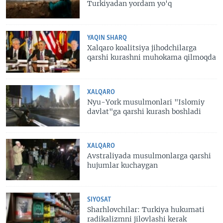
Turkiyadan yordam yo'q
YAQIN SHARQ
Xalqaro koalitsiya jihodchilarga
qarshi kurashni muhokama qilmoqda
XALQARO
Nyu-York musulmonlari "Islomiy
davlat"ga qarshi kurash boshladi
XALQARO
Avstraliyada musulmonlarga qarshi
hujumlar kuchaygan
SIYOSAT
Sharhlovchilar: Turkiya hukumati
radikalizmni jilovlashi kerak