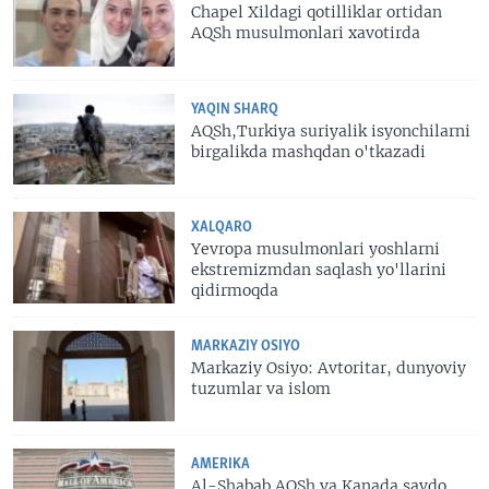
Chapel Xildagi qotilliklar ortidan
AQSh musulmonlari xavotirda
YAQIN SHARQ
AQSh,Turkiya suriyalik isyonchilarni
birgalikda mashqdan o'tkazadi
XALQARO
Yevropa musulmonlari yoshlarni
ekstremizmdan saqlash yo'llarini
qidirmoqda
MARKAZIY OSIYO
Markaziy Osiyo: Avtoritar, dunyoviy
tuzumlar va islom
AMERIKA
Al-Shabab AQSh va Kanada savdo