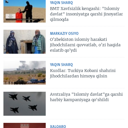
YAQIN SHARQ
BMT Xavfsizlik kengashi: "Islomiy
davlat" insoniyatga qarshi jinoyatlar
qilmoqda
MARKAZIY OSIYO
O’zbekiston islomiy harakati
jihodchilarni quvvatlab, o’zi haqida
eslatib qo’ydi
YAQIN SHARQ
Kurdlar: Turkiya Kobani shahrini
jihodchilardan himoya qilsin
Avstraliya "Islomiy davlat"ga qarshi
harbiy kampaniyaga qo'shildi
XALQARO