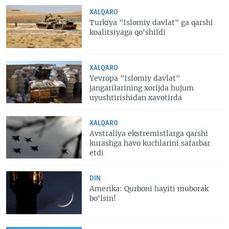
XALQARO
Turkiya "Islomiy davlat" ga qarshi
koalitsiyaga qo'shildi
XALQARO
Yevropa "Islomiy davlat"
jangarilarining xorijda hujum
uyushtirishidan xavotirda
XALQARO
Avstraliya ekstremistlarga qarshi
kurashga havo kuchlarini safarbar
etdi
DIN
Amerika: Qurboni hayiti muborak
bo'lsin!