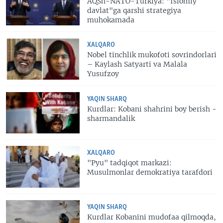
AQSh-NATO-Turkiya: "Islomiy
davlat"ga qarshi strategiya
muhokamada
XALQARO
Nobel tinchlik mukofoti sovrindorlari
– Kaylash Satyarti va Malala
Yusufzoy
YAQIN SHARQ
Kurdlar: Kobani shahrini boy berish -
sharmandalik
XALQARO
"Pyu" tadqiqot markazi:
Musulmonlar demokratiya tarafdori
YAQIN SHARQ
Kurdlar Kobanini mudofaa qilmoqda,