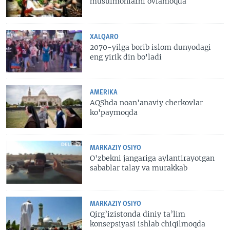
musulmonlarni ovlamoqda
XALQARO
2070-yilga borib islom dunyodagi
eng yirik din bo'ladi
AMERIKA
AQShda noan'anaviy cherkovlar
ko'paymoqda
MARKAZIY OSIYO
O'zbekni jangariga aylantirayotgan
sabablar talay va murakkab
MARKAZIY OSIYO
Qirg’izistonda diniy ta’lim
konsepsiyasi ishlab chiqilmoqda