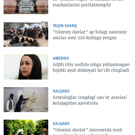
markazlarini portlatmoqchi
YAQIN SHARQ
"Islomiy davlat" qo'lidagi nasroniy
asirlar soni 220 kishiga yetgan
AMERIKA
AQSh Oliy sudida ishga yollanmagan
hijobli ayol shikoyati ko'rib chiqiladi
XALQARO
Arxeologlar Iroqdagi san'at asarlari
kelajagidan xavotirda
XALQARO
"Islomiy davlat" internetda yosh