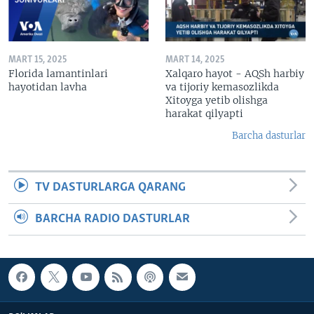
MART 15, 2025
MART 14, 2025
Florida lamantinlari
Xalqaro hayot - AQSh harbiy
hayotidan lavha
va tijoriy kemasozlikda
Xitoyga yetib olishga
harakat qilyapti
Barcha dasturlar
TV DASTURLARGA QARANG
BARCHA RADIO DASTURLAR