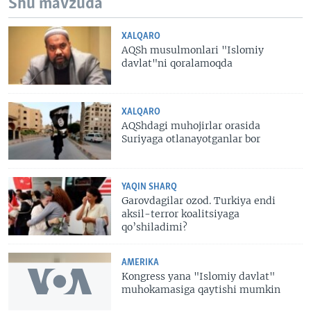
Shu mavzuda
XALQARO
AQSh musulmonlari "Islomiy
davlat"ni qoralamoqda
XALQARO
AQShdagi muhojirlar orasida
Suriyaga otlanayotganlar bor
YAQIN SHARQ
Garovdagilar ozod. Turkiya endi
aksil-terror koalitsiyaga
qo’shiladimi?
AMERIKA
Kongress yana "Islomiy davlat"
muhokamasiga qaytishi mumkin