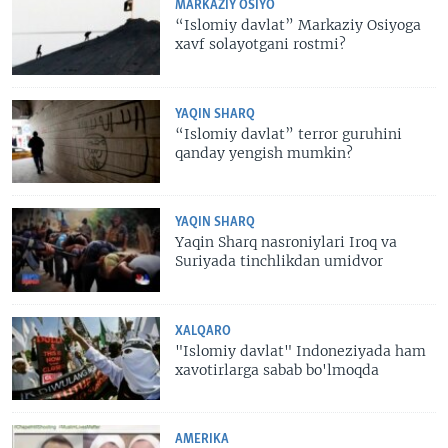
MARKAZIY OSIYO
“Islomiy davlat” Markaziy Osiyoga
xavf solayotgani rostmi?
YAQIN SHARQ
“Islomiy davlat” terror guruhini
qanday yengish mumkin?
YAQIN SHARQ
Yaqin Sharq nasroniylari Iroq va
Suriyada tinchlikdan umidvor
XALQARO
"Islomiy davlat" Indoneziyada ham
xavotirlarga sabab bo'lmoqda
AMERIKA