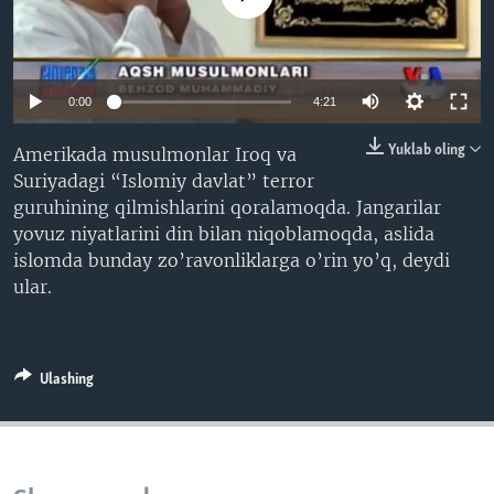
VIDEO
ODNOKLASSNIKI
XABARLAR SURATLARDA
TELEGRAM
TWITTER
0:00
4:21
SOUNDCLOUD
VOA
Yuklab oling
Amerikada musulmonlar Iroq va
Suriyadagi “Islomiy davlat” terror
guruhining qilmishlarini qoralamoqda. Jangarilar
yovuz niyatlarini din bilan niqoblamoqda, aslida
islomda bunday zo’ravonliklarga o’rin yo’q, deydi
ular.
Ulashing