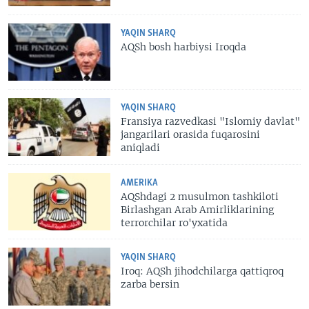
YAQIN SHARQ
AQSh bosh harbiysi Iroqda
YAQIN SHARQ
Fransiya razvedkasi "Islomiy davlat"
jangarilari orasida fuqarosini
aniqladi
AMERIKA
AQShdagi 2 musulmon tashkiloti
Birlashgan Arab Amirliklarining
terrorchilar ro'yxatida
YAQIN SHARQ
Iroq: AQSh jihodchilarga qattiqroq
zarba bersin