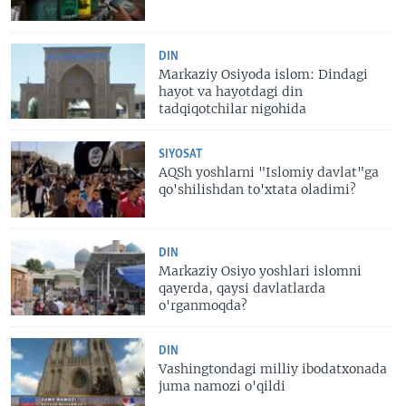
DIN
Markaziy Osiyoda islom: Dindagi
hayot va hayotdagi din
tadqiqotchilar nigohida
SIYOSAT
AQSh yoshlarni "Islomiy davlat"ga
qo'shilishdan to'xtata oladimi?
DIN
Markaziy Osiyo yoshlari islomni
qayerda, qaysi davlatlarda
o'rganmoqda?
DIN
Vashingtondagi milliy ibodatxonada
juma namozi o'qildi