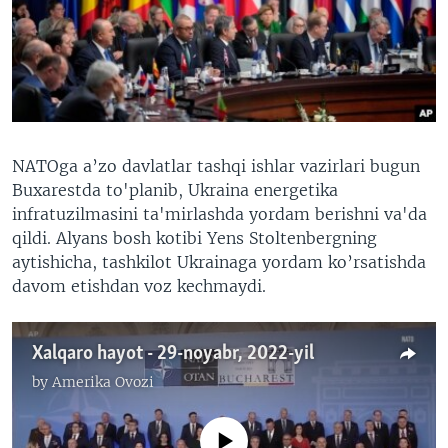
VIDEO
ODNOKLASSNIKI
XABARLAR SURATLARDA
TELEGRAM
TWITTER
SOUNDCLOUD
VOA
NATOga a’zo davlatlar tashqi ishlar vazirlari bugun
Buxarestda to'planib, Ukraina energetika
infratuzilmasini ta'mirlashda yordam berishni va'da
qildi. Alyans bosh kotibi Yens Stoltenbergning
aytishicha, tashkilot Ukrainaga yordam ko’rsatishda
davom etishdan voz kechmaydi.
Xalqaro hayot - 29-noyabr, 2022-yil
by
Amerika Ovozi
No media source currently available