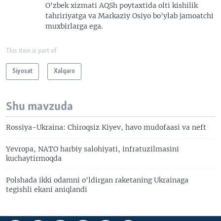
O'zbek xizmati AQSh poytaxtida olti kishilik
tahririyatga va Markaziy Osiyo bo'ylab jamoatchi
muxbirlarga ega.
This item is part of
Siyosat
Xalqaro
Shu mavzuda
Rossiya-Ukraina: Chiroqsiz Kiyev, havo mudofaasi va neft
Yevropa, NATO harbiy salohiyati, infratuzilmasini
kuchaytirmoqda
Polshada ikki odamni o'ldirgan raketaning Ukrainaga
tegishli ekani aniqlandi