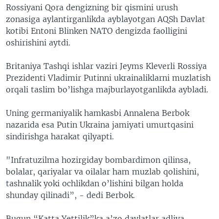
Rossiyani Qora dengizning bir qismini urush
zonasiga aylantirganlikda ayblayotgan AQSh Davlat
kotibi Entoni Blinken NATO dengizda faolligini
oshirishini aytdi.
Britaniya Tashqi ishlar vaziri Jeyms Kleverli Rossiya
Prezidenti Vladimir Putinni ukrainaliklarni muzlatish
orqali taslim bo’lishga majburlayotganlikda aybladi.
Uning germaniyalik hamkasbi Annalena Berbok
nazarida esa Putin Ukraina jamiyati umurtqasini
sindirishga harakat qilyapti.
"Infratuzilma hozirgiday bombardimon qilinsa,
bolalar, qariyalar va oilalar ham muzlab qolishini,
tashnalik yoki ochlikdan o’lishini bilgan holda
shunday qilinadi”, - dedi Berbok.
Bugun “Katta Yettilik”ka a’zo davlatlar adliya