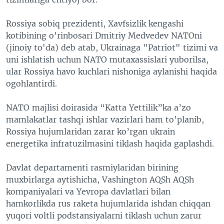
Rossiya sobiq prezidenti, Xavfsizlik kengashi
kotibining o'rinbosari Dmitriy Medvedev NATOni
(jinoiy to'da) deb atab, Ukrainaga "Patriot" tizimi va
uni ishlatish uchun NATO mutaxassislari yuborilsa,
ular Rossiya havo kuchlari nishoniga aylanishi haqida
ogohlantirdi.
NATO majlisi doirasida “Katta Yettilik”ka a’zo
mamlakatlar tashqi ishlar vazirlari ham to’planib,
Rossiya hujumlaridan zarar ko’rgan ukrain
energetika infratuzilmasini tiklash haqida gaplashdi.
Davlat departamenti rasmiylaridan birining
muxbirlarga aytishicha, Vashington AQSh AQSh
kompaniyalari va Yevropa davlatlari bilan
hamkorlikda rus raketa hujumlarida ishdan chiqqan
yuqori voltli podstansiyalarni tiklash uchun zarur