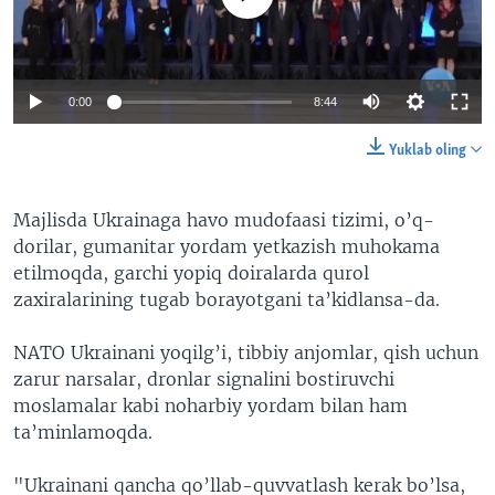
0:00
8:44
Yuklab oling
Majlisda Ukrainaga havo mudofaasi tizimi, o’q-
dorilar, gumanitar yordam yetkazish muhokama
etilmoqda, garchi yopiq doiralarda qurol
zaxiralarining tugab borayotgani ta’kidlansa-da.
NATO Ukrainani yoqilg’i, tibbiy anjomlar, qish uchun
zarur narsalar, dronlar signalini bostiruvchi
moslamalar kabi noharbiy yordam bilan ham
ta’minlamoqda.
"Ukrainani qancha qo’llab-quvvatlash kerak bo’lsa,