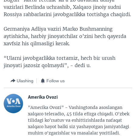
vazirlari Berlinda uchrashib, Xalqaro jinoiy sudni
Rossiya rahbarlarini javobgarlikka tortishga chaqirdi.
Germaniya Adliya vaziri Marko Bushmanning
aytishicha, harbiy jinoyatchilar o’zini hech qayerda
xavfsiz his qilmasligi kerak.
“Ularni javobgarlikka tortamiz, hech bir urush
jinoyati jazosiz qolmaydi”, - dedi u.
Ulashing
Follow us
Amerika Ovozi
"Amerika Ovozi" - Vashingtonda asoslangan
xalqaro teleradio, 45 tilda efirga chiqadi. O'zbek
tilidagi ko'rsatuv va eshittirishlarda nafaqat
xalqaro hayot balki siz yashayotgan jamiyatdagi
muhim o'zgarishlar va masalalar yoritiladi.