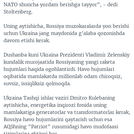
NATO shuncha yordam berishga tayyor”, - dedi
Stoltenberg.
Uning aytishicha, Rossiya muzokaralarda yon berishi
uchun Ukraina jang maydonida g’alaba qozonishda
davom etishi kerak.
Dushanba kuni Ukraina Prezidenti Vladimir Zelenskiy
kundalik murojaatida Rossiyaning yangi raketa
hujumlari haqida ogohlantirdi. Havo hujumlari
oqibatida mamlakatda millionlab odam chiroqsiz,
suvsiz, issiqliksiz qolmoqda.
Ukraina Tashqi ishlar vaziri Dmitro Kulebaning
aytishicha, energetika inqirozi fonida uning
mamlakatiga generatorlar va transformatorlar kerak,
Rossiya havo hujumlarini qaytarish uchun esa
AQShning "Patriot" rusumidagi havo mudofaasi
tizimlariga ehtiyoj bor.