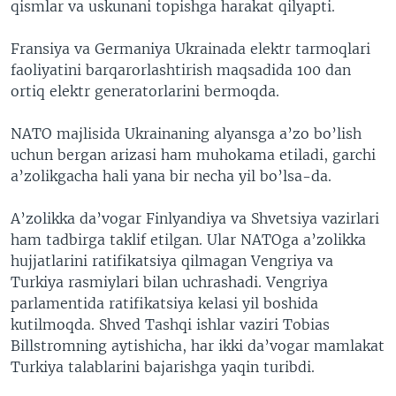
qismlar va uskunani topishga harakat qilyapti.
Fransiya va Germaniya Ukrainada elektr tarmoqlari
faoliyatini barqarorlashtirish maqsadida 100 dan
ortiq elektr generatorlarini bermoqda.
NATO majlisida Ukrainaning alyansga a’zo bo’lish
uchun bergan arizasi ham muhokama etiladi, garchi
a’zolikgacha hali yana bir necha yil bo’lsa-da.
A’zolikka da’vogar Finlyandiya va Shvetsiya vazirlari
ham tadbirga taklif etilgan. Ular NATOga a’zolikka
hujjatlarini ratifikatsiya qilmagan Vengriya va
Turkiya rasmiylari bilan uchrashadi. Vengriya
parlamentida ratifikatsiya kelasi yil boshida
kutilmoqda. Shved Tashqi ishlar vaziri Tobias
Billstromning aytishicha, har ikki da’vogar mamlakat
Turkiya talablarini bajarishga yaqin turibdi.