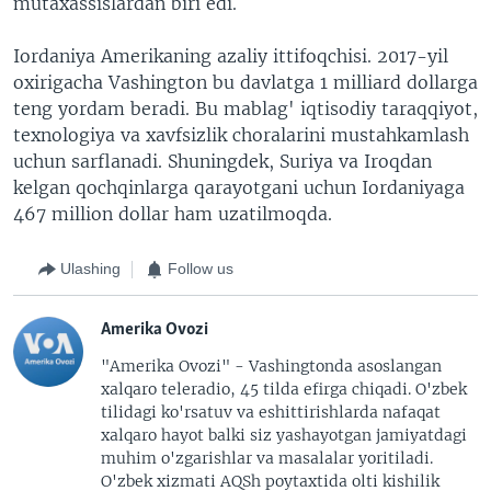
mutaxassislardan biri edi.
Iordaniya Amerikaning azaliy ittifoqchisi. 2017-yil
oxirigacha Vashington bu davlatga 1 milliard dollarga
teng yordam beradi. Bu mablag' iqtisodiy taraqqiyot,
texnologiya va xavfsizlik choralarini mustahkamlash
uchun sarflanadi. Shuningdek, Suriya va Iroqdan
kelgan qochqinlarga qarayotgani uchun Iordaniyaga
467 million dollar ham uzatilmoqda.
Ulashing
Follow us
Amerika Ovozi
"Amerika Ovozi" - Vashingtonda asoslangan
xalqaro teleradio, 45 tilda efirga chiqadi. O'zbek
tilidagi ko'rsatuv va eshittirishlarda nafaqat
xalqaro hayot balki siz yashayotgan jamiyatdagi
muhim o'zgarishlar va masalalar yoritiladi.
O'zbek xizmati AQSh poytaxtida olti kishilik