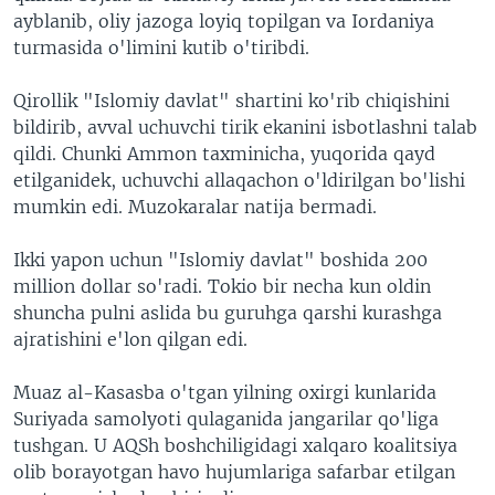
ayblanib, oliy jazoga loyiq topilgan va Iordaniya
turmasida o'limini kutib o'tiribdi.
Qirollik "Islomiy davlat" shartini ko'rib chiqishini
bildirib, avval uchuvchi tirik ekanini isbotlashni talab
qildi. Chunki Ammon taxminicha, yuqorida qayd
etilganidek, uchuvchi allaqachon o'ldirilgan bo'lishi
mumkin edi. Muzokaralar natija bermadi.
Ikki yapon uchun "Islomiy davlat" boshida 200
million dollar so'radi. Tokio bir necha kun oldin
shuncha pulni aslida bu guruhga qarshi kurashga
ajratishini e'lon qilgan edi.
Muaz al-Kasasba o'tgan yilning oxirgi kunlarida
Suriyada samolyoti qulaganida jangarilar qo'liga
tushgan. U AQSh boshchiligidagi xalqaro koalitsiya
olib borayotgan havo hujumlariga safarbar etilgan