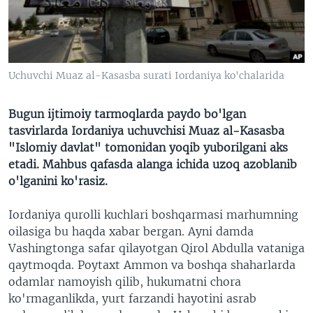
VIDEO
ODNOKLASSNIKI
XABARLAR SURATLARDA
TELEGRAM
TWITTER
Uchuvchi Muaz al-Kasasba surati Iordaniya ko'chalarida
SOUNDCLOUD
VOA
Bugun ijtimoiy tarmoqlarda paydo bo'lgan
tasvirlarda Iordaniya uchuvchisi Muaz al-Kasasba
"Islomiy davlat" tomonidan yoqib yuborilgani aks
etadi. Mahbus qafasda alanga ichida uzoq azoblanib
o'lganini ko'rasiz.
Iordaniya qurolli kuchlari boshqarmasi marhumning
oilasiga bu haqda xabar bergan. Ayni damda
Vashingtonga safar qilayotgan Qirol Abdulla vataniga
qaytmoqda. Poytaxt Ammon va boshqa shaharlarda
odamlar namoyish qilib, hukumatni chora
ko'rmaganlikda, yurt farzandi hayotini asrab