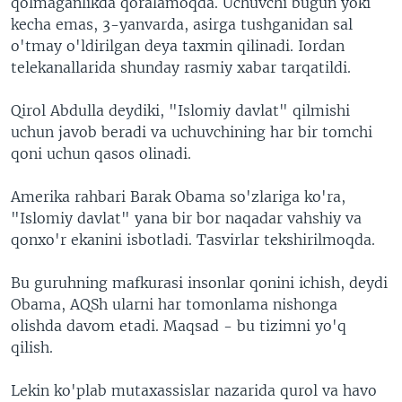
qolmaganlikda qoralamoqda. Uchuvchi bugun yoki
kecha emas, 3-yanvarda, asirga tushganidan sal
o'tmay o'ldirilgan deya taxmin qilinadi. Iordan
telekanallarida shunday rasmiy xabar tarqatildi.
Qirol Abdulla deydiki, "Islomiy davlat" qilmishi
uchun javob beradi va uchuvchining har bir tomchi
qoni uchun qasos olinadi.
Amerika rahbari Barak Obama so'zlariga ko'ra,
"Islomiy davlat" yana bir bor naqadar vahshiy va
qonxo'r ekanini isbotladi. Tasvirlar tekshirilmoqda.
Bu guruhning mafkurasi insonlar qonini ichish, deydi
Obama, AQSh ularni har tomonlama nishonga
olishda davom etadi. Maqsad - bu tizimni yo'q
qilish.
Lekin ko'plab mutaxassislar nazarida qurol va havo