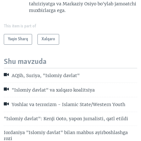
tahririyatga va Markaziy Osiyo bo'ylab jamoatchi
muxbirlarga ega.
This item is part of
Yaqin Sharq
Xalqaro
Shu mavzuda
AQSh, Suriya, "Islomiy davlat"
"Islomiy davlat" va xalqaro koalitsiya
Yoshlar va terrorizm - Islamic State/Western Youth
"Islomiy davlat": Kenji Goto, yapon jurnalisti, qatl etildi
Iordaniya "Islomiy davlat" bilan mahbus ayirboshlashga
rozi