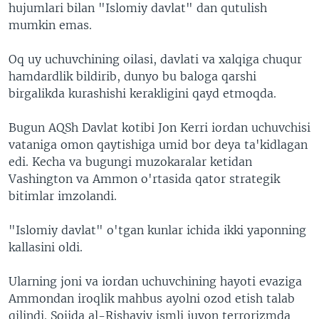
hujumlari bilan "Islomiy davlat" dan qutulish
mumkin emas.
Oq uy uchuvchining oilasi, davlati va xalqiga chuqur
hamdardlik bildirib, dunyo bu baloga qarshi
birgalikda kurashishi kerakligini qayd etmoqda.
Bugun AQSh Davlat kotibi Jon Kerri iordan uchuvchisi
vataniga omon qaytishiga umid bor deya ta'kidlagan
edi. Kecha va bugungi muzokaralar ketidan
Vashington va Ammon o'rtasida qator strategik
bitimlar imzolandi.
"Islomiy davlat" o'tgan kunlar ichida ikki yaponning
kallasini oldi.
Ularning joni va iordan uchuvchining hayoti evaziga
Ammondan iroqlik mahbus ayolni ozod etish talab
qilindi. Sojida al-Rishaviy ismli juvon terrorizmda