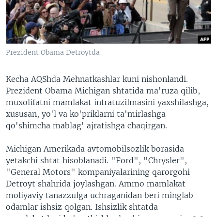
VIDEO
ODNOKLASSNIKI
XABARLAR SURATLARDA
TELEGRAM
TWITTER
Prezident Obama Detroytda
SOUNDCLOUD
VOA
Kecha AQShda Mehnatkashlar kuni nishonlandi.
Prezident Obama Michigan shtatida ma'ruza qilib,
muxolifatni mamlakat infratuzilmasini yaxshilashga,
xususan, yo'l va ko'priklarni ta'mirlashga
qo'shimcha mablag' ajratishga chaqirgan.
Michigan Amerikada avtomobilsozlik borasida
yetakchi shtat hisoblanadi. "Ford", "Chrysler",
"General Motors" kompaniyalarining qarorgohi
Detroyt shahrida joylashgan. Ammo mamlakat
moliyaviy tanazzulga uchraganidan beri minglab
odamlar ishsiz qolgan. Ishsizlik shtatda