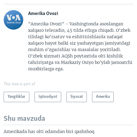
Amerika Ovozi
"Amerika Ovozi" - Vashingtonda asoslangan
xalqaro teleradio, 45 tilda efirga chiqadi. O'zbek
tilidagi ko'rsatuv va eshittirishlarda nafaqat
xalqaro hayot balki siz yashayotgan jamiyatdagi
muhim o'zgarishlar va masalalar yoritiladi.
O'zbek xizmati AQSh poytaxtida olti kishilik
tahririyatga va Markaziy Osiyo bo'ylab jamoatchi
muxbirlarga ega.
This item is part of
Yangiliklar
Iqtisodiyot
Siyosat
Amerika
Shu mavzuda
Amerikada har olti odamdan biri qashshoq