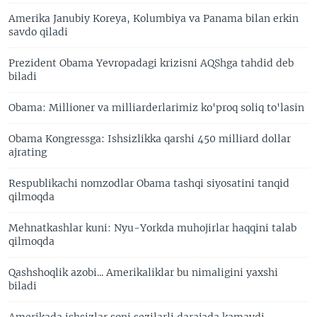
Amerika Janubiy Koreya, Kolumbiya va Panama bilan erkin
savdo qiladi
Prezident Obama Yevropadagi krizisni AQShga tahdid deb
biladi
Obama: Millioner va milliarderlarimiz ko'proq soliq to'lasin
Obama Kongressga: Ishsizlikka qarshi 450 milliard dollar
ajrating
Respublikachi nomzodlar Obama tashqi siyosatini tanqid
qilmoqda
Mehnatkashlar kuni: Nyu-Yorkda muhojirlar haqqini talab
qilmoqda
Qashshoqlik azobi... Amerikaliklar bu nimaligini yaxshi
biladi
Amerikada ishsizlar soni sezilarli darajada kamaydi