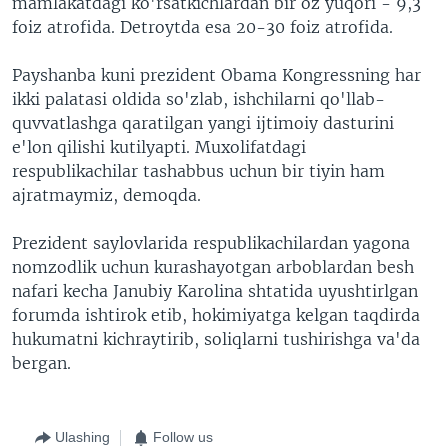
mamlakatdagi ko'rsatkichlardan bir oz yuqori - 9,3
foiz atrofida. Detroytda esa 20-30 foiz atrofida.
Payshanba kuni prezident Obama Kongressning har
ikki palatasi oldida so'zlab, ishchilarni qo'llab-
quvvatlashga qaratilgan yangi ijtimoiy dasturini
e'lon qilishi kutilyapti. Muxolifatdagi
respublikachilar tashabbus uchun bir tiyin ham
ajratmaymiz, demoqda.
Prezident saylovlarida respublikachilardan yagona
nomzodlik uchun kurashayotgan arboblardan besh
nafari kecha Janubiy Karolina shtatida uyushtirlgan
forumda ishtirok etib, hokimiyatga kelgan taqdirda
hukumatni kichraytirib, soliqlarni tushirishga va'da
bergan.
Ulashing
Follow us