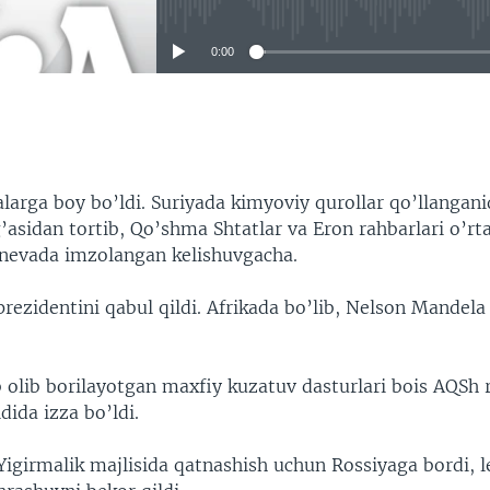
0:00
EMBED
larga boy bo’ldi. Suriyada kimyoviy qurollar qo’llangan
asidan tortib, Qo’shma Shtatlar va Eron rahbarlari o’rta
nevada imzolangan kelishuvgacha.
ezidentini qabul qildi. Afrikada bo’lib, Nelson Mandela
 olib borilayotgan maxfiy kuzatuv dasturlari bois AQSh 
ldida izza bo’ldi.
igirmalik majlisida qatnashish uchun Rossiyaga bordi, l