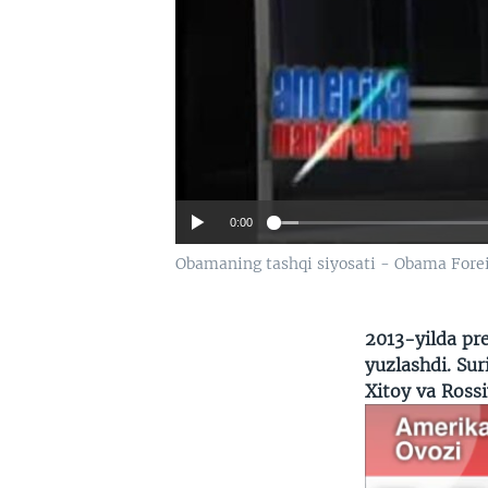
0:00
Obamaning tashqi siyosati - Obama Forei
2013-yilda pr
yuzlashdi. Sur
Xitoy va Ross