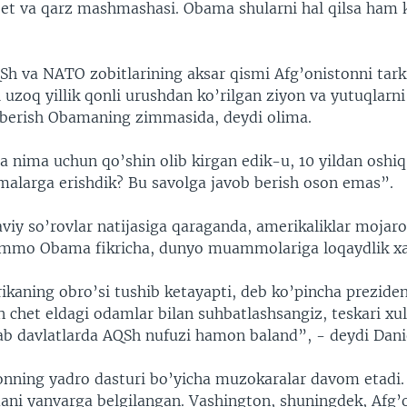
djet va qarz mashmashasi. Obama shularni hal qilsa ham 
Sh va NATO zobitlarining aksar qismi Afg’onistonni tark
uzoq yillik qonli urushdan ko’rilgan ziyon va yutuqlarni
b berish Obamaning zimmasida, deydi olima.
a nima uchun qo’shin olib kirgan edik-u, 10 yildan oshiq
alarga erishdik? Bu savolga javob berish oson emas”.
iy so’rovlar natijasiga qaraganda, amerikaliklar mojar
mmo Obama fikricha, dunyo muammolariga loqaydlik xat
ikaning obro’si tushib ketayapti, deb ko’pincha preziden
in chet eldagi odamlar bilan suhbatlashsangiz, teskari xul
lab davlatlarda AQSh nufuzi hamon baland”, - deydi Danie
onning yadro dasturi bo’yicha muzokaralar davom etadi.
mani yanvarga belgilangan. Vashington, shuningdek, Afg’