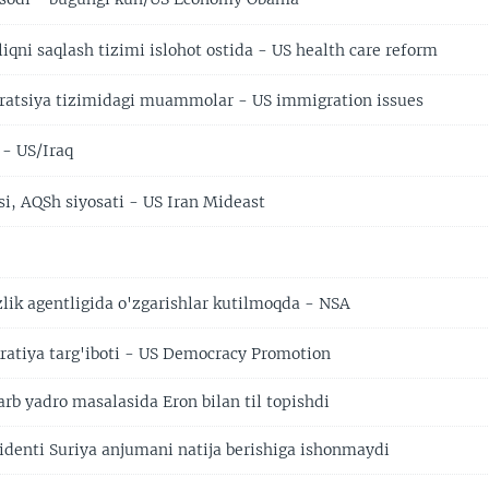
qni saqlash tizimi islohot ostida - US health care reform
atsiya tizimidagi muammolar - US immigration issues
 - US/Iraq
i, AQSh siyosati - US Iran Mideast
lik agentligida o'zgarishlar kutilmoqda - NSA
tiya targ'iboti - US Democracy Promotion
'arb yadro masalasida Eron bilan til topishdi
identi Suriya anjumani natija berishiga ishonmaydi