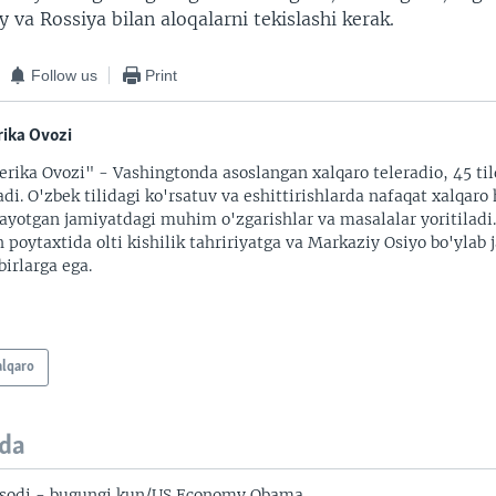
y va Rossiya bilan aloqalarni tekislashi kerak.
Follow us
Print
ika Ovozi
rika Ovozi" - Vashingtonda asoslangan xalqaro teleradio, 45 til
adi. O'zbek tilidagi ko'rsatuv va eshittirishlarda nafaqat xalqaro 
ayotgan jamiyatdagi muhim o'zgarishlar va masalalar yoritiladi
 poytaxtida olti kishilik tahririyatga va Markaziy Osiyo bo'ylab
irlarga ega.
alqaro
da
isodi - bugungi kun/US Economy Obama