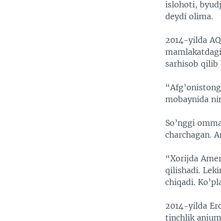
islohoti, byu
deydi olima.
2014-yilda AQ
mamlakatdagi 
sarhisob qili
“Afg’onistong
mobaynida nim
So’nggi ommav
charchagan. A
“Xorijda Amer
qilishadi. Lek
chiqadi. Ko’p
2014-yilda Er
tinchlik anju