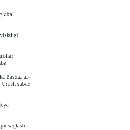
global
fsizligi
rollar
aba.
a. Bashar al-
i. Urush sabab
deya
qni saqlash