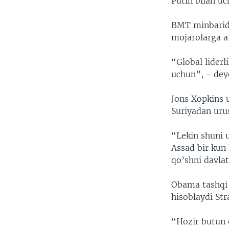
Putin bilan uc
BMT minbarid
mojarolarga ar
“Global liderl
uchun”, - dey
Jons Xopkins u
Suriyadan urus
“Lekin shuni 
Assad bir kun 
qo’shni davlat
Obama tashqi 
hisoblaydi Str
“Hozir butun e