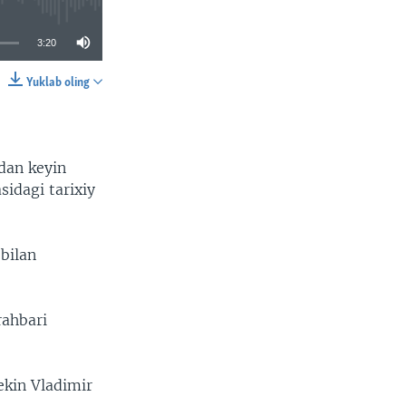
3:20
Yuklab oling
SHARE
idan keyin
sidagi tarixiy
 bilan
rahbari
ekin Vladimir