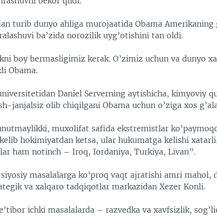
hrashuvni bekor qildi.
an turib dunyo ahliga murojaatida Obama Amerikaning 
alashuvi ba’zida norozilik uyg’otishini tan oldi.
ikni boy bermasligimiz kerak. O’zimiz uchun va dunyo xav
di Obama.
niversitetidan Daniel Serverning aytishicha, kimyoviy qu
h-janjalsiz olib chiqilgani Obama uchun o’ziga xos g’al
unutmaylikki, muxolifat safida ekstremistlar ko’paymoqd
kelib hokimiyatdan ketsa, ular hukumatga kelishi xatarl
lar ham notinch – Iroq, Iordaniya, Turkiya, Livan”.
siyosiy masalalarga ko’proq vaqt ajratishi amri mahol, 
ategik va xalqaro tadqiqotlar markazidan Xezer Konli.
’tibor ichki masalalarda – razvedka va xavfsizlik, sog’li