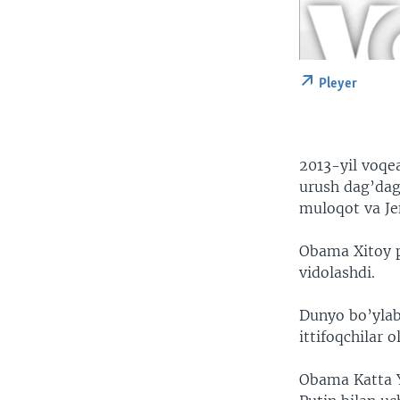
Pleyer
2013-yil voqea
urush dag’dag’
muloqot va Je
Obama Xitoy pr
vidolashdi.
Dunyo bo’ylab
ittifoqchilar o
Obama Katta Y