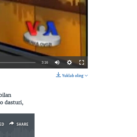
3:16
Yuklab oling
EMBED
SHARE
bilan
o dasturi,
ED
SHARE