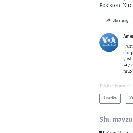
Pokiston, Xito
Ulashing
Amer
"Ame
chiq
yash
AQSh
muxb
This item is part of
Amerika
X
Shu mavzu
Amerika iqt