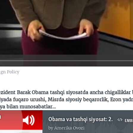
gn Policy
ezident Barak Obama tashqi siyosatda ancha chigalliklar 
iyada fuqaro urushi, Misrda siyosiy beqarorlik, Eron yadr
iya bilan munosabatlar…
Obama va tashqi siyosat: 2014-yil ham sinovlarga boy bo’ladi/Shohruh Hamro
EMB
by
Amerika Ovozi
No media source currently available