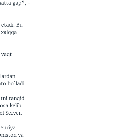
katta gap”, -
 etadi. Bu
 xalqqa
 vaqt
olardan
o bo’ladi.
tni tanqid
osa kelib
l Server.
 Suriya
oniston va