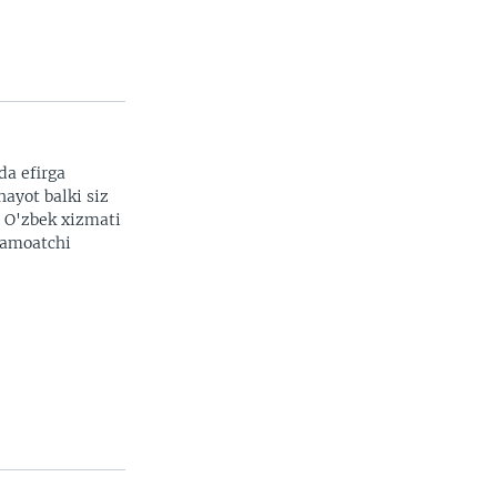
da efirga
hayot balki siz
. O'zbek xizmati
 jamoatchi