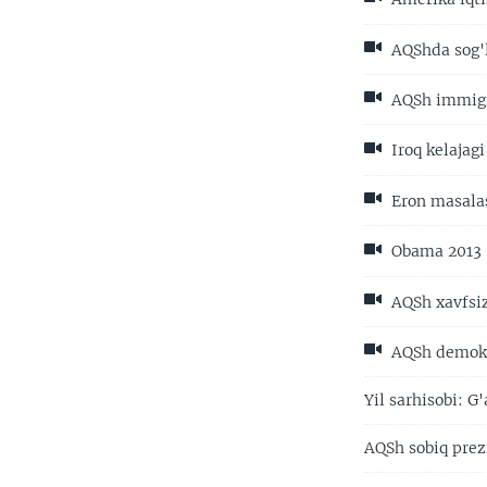
AQShda sog'li
AQSh immigr
Iroq kelajagi
Eron masalas
Obama 2013
AQSh xavfsiz
AQSh demokra
Yil sarhisobi: G
AQSh sobiq prez