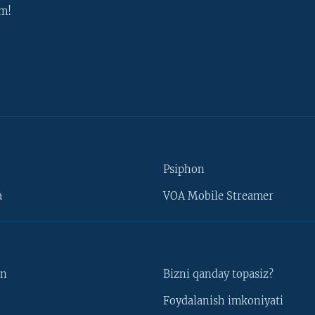
m!
Psiphon
a
VOA Mobile Streamer
un
Bizni qanday topasiz?
Foydalanish imkoniyati