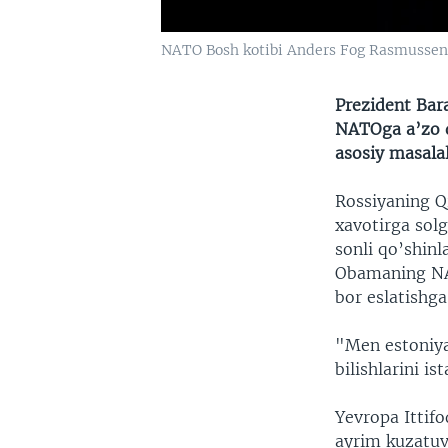
NATO Bosh kotibi Anders Fog Rasmussen
Prezident Bar
NATOga a’zo d
asosiy masalal
Rossiyaning Qr
xavotirga sol
sonli qo’shinl
Obamaning NAT
bor eslatishga
"Men estoniyal
bilishlarini i
Yevropa Ittif
ayrim kuzatuv