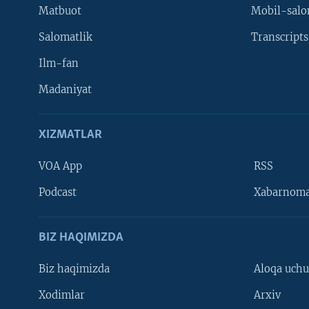
Matbuot
Mobil-salo
Salomatlik
Transcripts
Ilm-fan
Madaniyat
XIZMATLAR
VOA App
RSS
Learning English
Podcast
Xabarnom
BIZ HAQIMIZDA
Biz haqimizda
Aloqa uch
Xodimlar
Arxiv
VOA