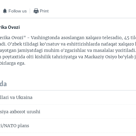
Follow us
Print
ika Ovozi
rika Ovozi" - Vashingtonda asoslangan xalqaro teleradio, 45 til
adi. O'zbek tilidagi ko'rsatuv va eshittirishlarda nafaqat xalqaro 
ayotgan jamiyatdagi muhim o'zgarishlar va masalalar yoritiladi
 poytaxtida olti kishilik tahririyatga va Markaziy Osiyo bo'ylab
irlarga ega.
da
llari va Ukraina
iya axborot urushi
ri/NATO plans