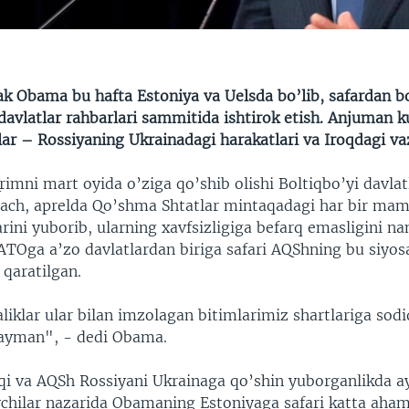
ak Obama bu hafta Estoniya va Uelsda bo’lib, safardan 
avlatlar rahbarlari sammitida ishtirok etish. Anjuman ku
ar – Rossiyaning Ukrainadagi harakatlari va Iroqdagi va
imni mart oyida o’ziga qo’shib olishi Boltiqbo’yi davlat
gach, aprelda Qo’shma Shtatlar mintaqadagi har bir mam
arini yuborib, ularning xavfsizligiga befarq emasligini na
Oga a’zo davlatlardan biriga safari AQShning bu siyosa
 qaratilgan.
iklar ular bilan imzolagan bitimlarimiz shartlariga sod
stayman", - dedi Obama.
oqi va AQSh Rossiyani Ukrainaga qo’shin yuborganlikda a
chilar nazarida Obamaning Estoniyaga safari katta aham