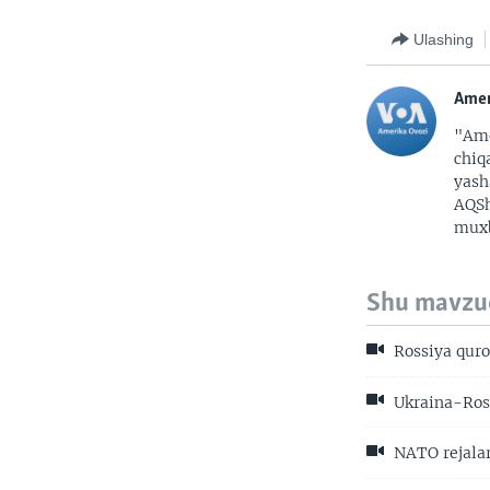
Ulashing
Amer
"Ame
chiq
yash
AQSh
muxb
Shu mavzu
Rossiya quro
Ukraina-Ross
NATO rejala