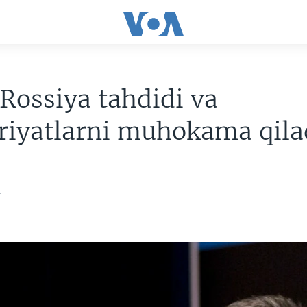
ossiya tahdidi va
riyatlarni muhokama qila
4