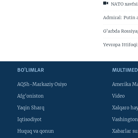
NATO xavfsiz
Admiral: Putin 
G’arbda Rossiya
Yevropa Ittifoqi
BO'LIMLAR
MULTIMED
AQSh-Markaziy Osiyo
Amerika Ma
Afg'oniston
Video
Yaqin Sharq
Xalqaro ha
Iqtisodiyot
Vashington
Huquq va qonun
Xabarlar su