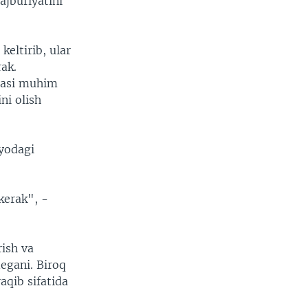
ajburiyatini
keltirib, ular
rak.
lasi muhim
ni olish
yodagi
kerak", -
rish va
egani. Biroq
aqib sifatida