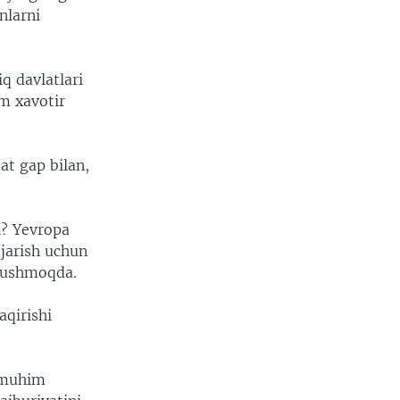
nlarni
q davlatlari
m xavotir
at gap bilan,
i? Yevropa
ajarish uchun
 tushmoqda.
aqirishi
g muhim