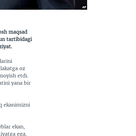
bosh maqsad
n tartibidagi
ziyat.
larini
lakatga oz
moyish etdi.
tini yana bir
iq ekanimizni
yblar ekan,
iyatga ega.