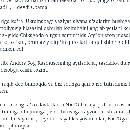
’u beriladi va har bir mamlakatdan o’z bo’yniga olgan m
ladi", - deydi Obama.
iga ko’ra, Ukrainadagi vaziyat alyans a’zolarini hushiga 
moliyaviy hissasini oshirish lozimligini anglab yetishi ke
12-yilda Chikagoda o’tgan sammitida Afg’oniston masa
a terrorizm, ommaviy qirg’in qurollari tarqalishining oldi
amkor edi.
ibi Anders Fog Rasmusenning aytishicha, tashkilot dun
 hisobga olishi lozim.
i raqib deb bilmoqda va biz shunga qarab ish tutishimiz 
sen.
 atrofidagi a’zo davlatlarda NATO harbiy qudratini oshi
utilmagan hujumiga javob berishga tayyor turish kerak d
an shu siyosati, deydi rossiyalik siyosatchilar, NATOga r
bur qilmoqda.