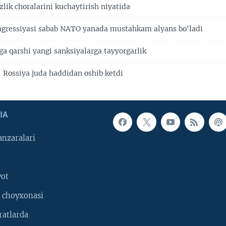
lik choralarini kuchaytirish niyatida
agressiyasi sabab NATO yanada mustahkam alyans bo'ladi
ga qarshi yangi sanksiyalarga tayyorgarlik
: Rossiya juda haddidan oshib ketdi
IA
nzaralari
yot
 choyxonasi
ratlarda