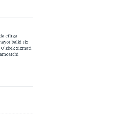
da efirga
hayot balki siz
. O'zbek xizmati
 jamoatchi