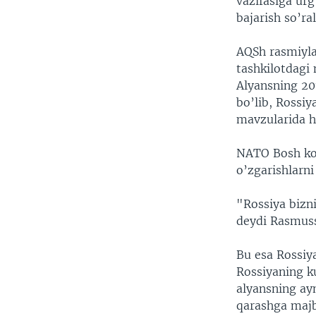
vazifasiga urg
bajarish so’ra
AQSh rasmiylar
tashkilotdagi 
Alyansning 20
bo’lib, Rossiy
mavzularida h
NATO Bosh kot
o’zgarishlarni
"Rossiya bizn
deydi Rasmus
Bu esa Rossiya
Rossiyaning k
alyansning ayn
qarashga maj