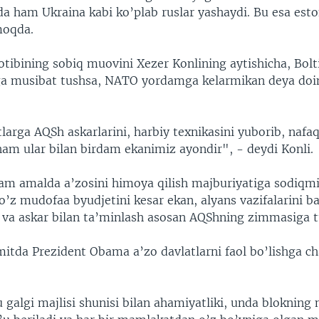
da ham Ukraina kabi ko’plab ruslar yashaydi. Bu esa esto
moqda.
tibining sobiq muovini Xezer Konlining aytishicha, Bolti
ga musibat tushsa, NATO yordamga kelarmikan deya doi
rga AQSh askarlarini, harbiy texnikasini yuborib, nafaq
ham ular bilan birdam ekanimiz ayondir", - deydi Konli.
m amalda a’zosini himoya qilish majburiyatiga sodiqm
’z mudofaa byudjetini kesar ekan, alyans vazifalarini b
 va askar bilan ta’minlash asosan AQShning zimmasiga
itda Prezident Obama a’zo davlatlarni faol bo’lishga ch
galgi majlisi shunisi bilan ahamiyatliki, unda bloknin