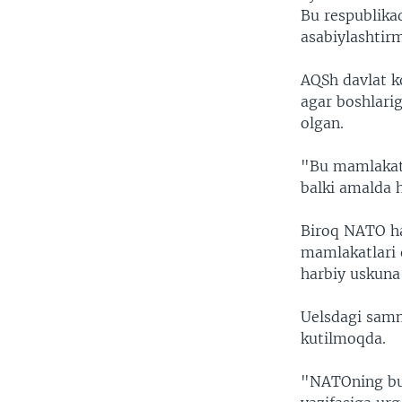
Bu respublika
asabiylashtir
AQSh davlat ko
agar boshlari
olgan.
"Bu mamlakatla
balki amalda 
Biroq NATO ha
mamlakatlari o
harbiy uskuna
Uelsdagi samm
kutilmoqda.
"NATOning bu 